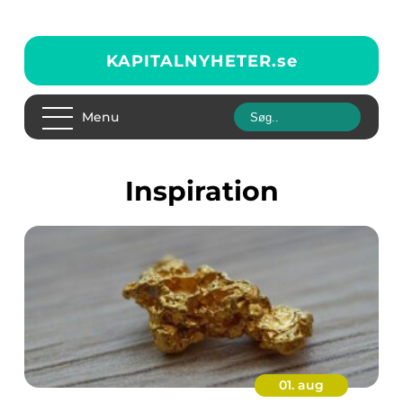
KAPITALNYHETER.
se
Menu
inspiration
01. aug