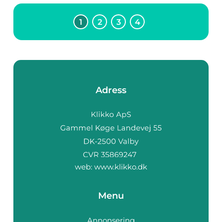
1
2
3
4
Adress
web:
www.klikko.dk
Menu
Annonsering