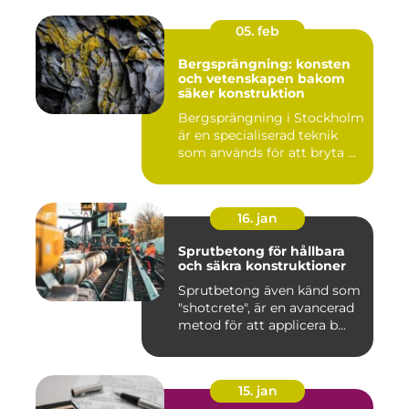
05. feb
Bergsprängning: konsten
och vetenskapen bakom
säker konstruktion
Bergsprängning i Stockholm
är en specialiserad teknik
som används för att bryta ...
16. jan
Sprutbetong för hållbara
och säkra konstruktioner
Sprutbetong även känd som
"shotcrete", är en avancerad
metod för att applicera b...
15. jan