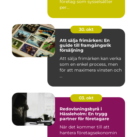
företag som sysselsätter
per...
30. okt
Att sälja frimärken: En
guide till framgångsrik
försäljning
Att sälja frimärken kan verka
som en enkel process, men
för att maximera vinsten och
...
03. okt
Redovisningsbyrå i
Hässleholm: En trygg
partner för företagare
När det kommer till att
hantera företagsekonomin