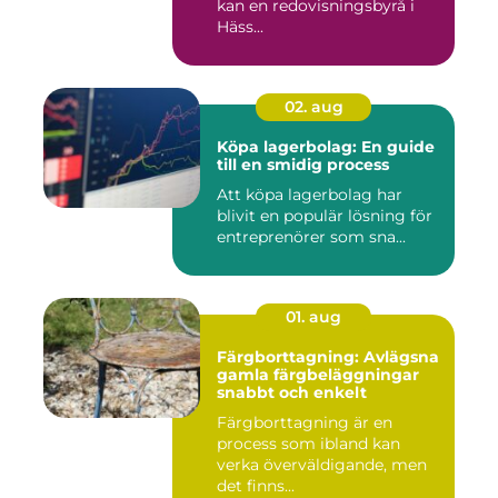
kan en redovisningsbyrå i
Häss...
02. aug
Köpa lagerbolag: En guide
till en smidig process
Att köpa lagerbolag har
blivit en populär lösning för
entreprenörer som sna...
01. aug
Färgborttagning: Avlägsna
gamla färgbeläggningar
snabbt och enkelt
Färgborttagning är en
process som ibland kan
verka överväldigande, men
det finns...