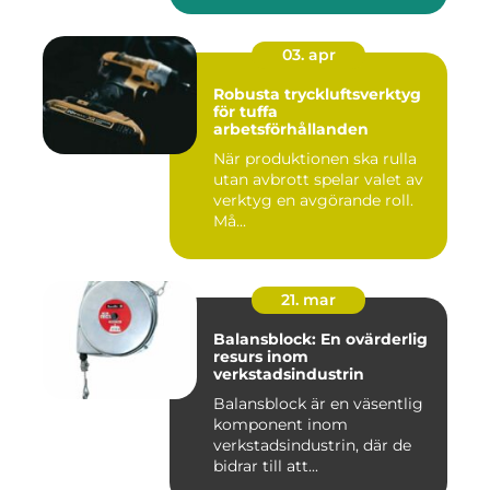
03. apr
Robusta tryckluftsverktyg
för tuffa
arbetsförhållanden
När produktionen ska rulla
utan avbrott spelar valet av
verktyg en avgörande roll.
Må...
21. mar
Balansblock: En ovärderlig
resurs inom
verkstadsindustrin
Balansblock är en väsentlig
komponent inom
verkstadsindustrin, där de
bidrar till att...