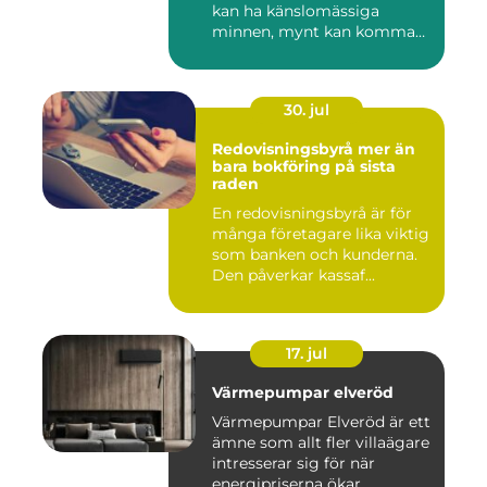
kan ha känslomässiga
minnen, mynt kan komma
fr...
30. jul
Redovisningsbyrå mer än
bara bokföring på sista
raden
En redovisningsbyrå är för
många företagare lika viktig
som banken och kunderna.
Den påverkar kassaf...
17. jul
Värmepumpar elveröd
Värmepumpar Elveröd är ett
ämne som allt fler villaägare
intresserar sig för när
energipriserna ökar...