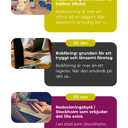
hållbar tillväxt
Redovisning är mer än
siffror på en rapport. När
ekonomin är tydlig blir v...
02. dec
Bokföring: grunden för ett
tryggt och lönsamt företag
Bokföring är mer än ett
lagkrav. När den används på
rätt sä...
30. nov
Redovisningsbyrå i
Stockholm som erbjuder
det lilla extra
I en stad som Stockholm,