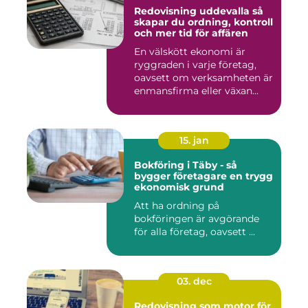
Redovisning uddevalla så
skapar du ordning, kontroll
och mer tid för affären
En välskött ekonomi är
ryggraden i varje företag,
oavsett om verksamheten är
enmansfirma eller växan...
15. jan
Bokföring i Täby - så
bygger företagare en trygg
ekonomisk grund
Att ha ordning på
bokföringen är avgörande
för alla företag, oavsett ...
03. dec
Redovisning som motor för