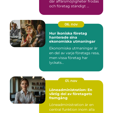
där affärsmöjligheter frodas
och företag ständigt ...
06. nov
Hur ikoniska företag
hanterade sina
ekonomiska utmaningar
Ekonomiska utmaningar är
en del av varje företags resa,
men vissa företag har
lyckats...
01. nov
Löneadministration: En
viktig del av företagets
framgång
Löneadministration är en
central funktion inom alla