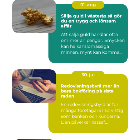
01. aug
Sälja guld i västerås så gör
du en trygg och lönsam
affär
Att sälja guld handlar ofta
om mer än pengar. Smycken
kan ha känslomässiga
minnen, mynt kan komma
fr...
30. jul
Redovisningsbyrå mer än
bara bokföring på sista
raden
En redovisningsbyrå är för
många företagare lika viktig
som banken och kunderna.
Den påverkar kassaf...