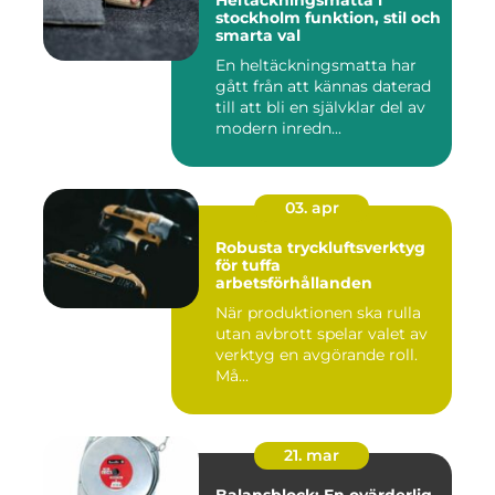
Heltäckningsmatta i
stockholm funktion, stil och
smarta val
En heltäckningsmatta har
gått från att kännas daterad
till att bli en självklar del av
modern inredn...
03. apr
Robusta tryckluftsverktyg
för tuffa
arbetsförhållanden
När produktionen ska rulla
utan avbrott spelar valet av
verktyg en avgörande roll.
Må...
21. mar