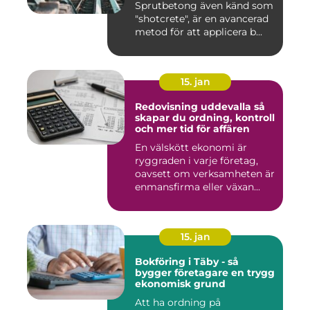
Sprutbetong även känd som
"shotcrete", är en avancerad
metod för att applicera b...
15. jan
Redovisning uddevalla så
skapar du ordning, kontroll
och mer tid för affären
En välskött ekonomi är
ryggraden i varje företag,
oavsett om verksamheten är
enmansfirma eller växan...
15. jan
Bokföring i Täby - så
bygger företagare en trygg
ekonomisk grund
Att ha ordning på