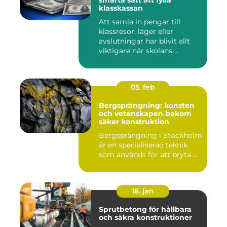
smarta sätt att fylla
klasskassan
Att samla in pengar till
klassresor, läger eller
avslutningar har blivit allt
viktigare när skolans ...
05. feb
Bergsprängning: konsten
och vetenskapen bakom
säker konstruktion
Bergsprängning i Stockholm
är en specialiserad teknik
som används för att bryta ...
16. jan
Sprutbetong för hållbara
och säkra konstruktioner