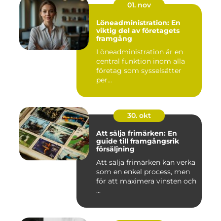
01. nov
Löneadministration: En
viktig del av företagets
framgång
Löneadministration är en
central funktion inom alla
företag som sysselsätter
per...
30. okt
Att sälja frimärken: En
guide till framgångsrik
försäljning
Att sälja frimärken kan verka
som en enkel process, men
för att maximera vinsten och
...