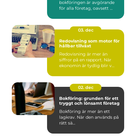
bokföringen är avgörande
för alla företag, oavsett ...
03. dec
Redovisning som motor för
hållbar tillväxt
Redovisning är mer än
siffror på en rapport. När
ekonomin är tydlig blir v...
02. dec
Bokföring: grunden för ett
tryggt och lönsamt företag
Bokföring är mer än ett
lagkrav. När den används på
rätt sä...