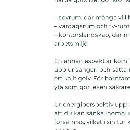
hårda golv. Det gör stor sk
– sovrum, där många vill 
– vardagsrum och tv-rum, 
– kontorslandskap, där ma
arbetsmiljö
En annan aspekt är komfo
upp ur sängen och sätta n
ett kallt golv. För barn
yta som gör leken säkrar
Ur energiperspektiv uppl
att du kan sänka inomhu
försämras, vilket i sin 