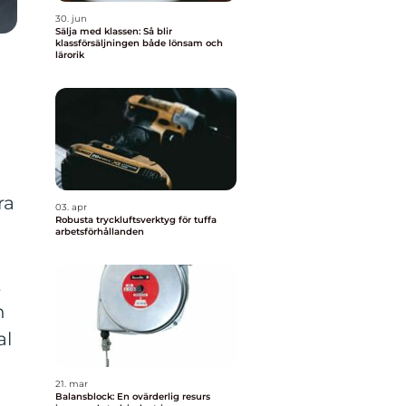
30. jun
Sälja med klassen: Så blir
klassförsäljningen både lönsam och
lärorik
ra
03. apr
Robusta tryckluftsverktyg för tuffa
arbetsförhållanden
t
n
al
21. mar
Balansblock: En ovärderlig resurs