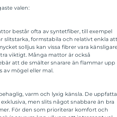
gaste valen:
r består ofta av syntetfiber, till exempel
 slitstarka, formstabila och relativt enkla at
cket solljus kan vissa fibrer vara känsligare
xtra viktigt. Många mattor är också
nebär att de smälter snarare än flammar upp
s av mögel eller mal.
ehaglig, varm och lyxig känsla. De uppfatt
exklusiva, men slits något snabbare än bra
mer. För den som prioriterar komfort och