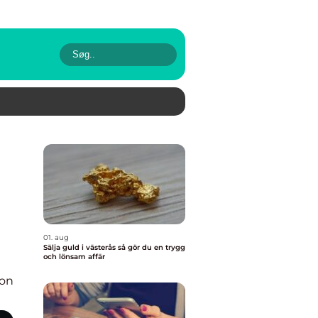
01. aug
Sälja guld i västerås så gör du en trygg
och lönsam affär
ion