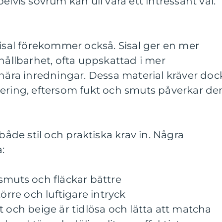
elvis sovrum kan ull vara ett intressant val.
sisal förekommer också. Sisal ger en mer
 hållbarhet, ofta uppskattad i mer
rnära inredningar. Dessa material kräver doc
cering, eftersom fukt och smuts påverkar d
 både stil och praktiska krav in. Några
:
smuts och fläckar bättre
törre och luftigare intryck
t och beige är tidlösa och lätta att matcha