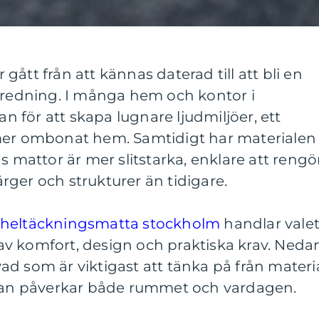
ått från att kännas daterad till att bli en
inredning. I många hem och kontor i
för att skapa lugnare ljudmiljöer, ett
mer ombonat hem. Samtidigt har materialen
s mattor är mer slitstarka, enklare att rengö
färger och strukturer än tidigare.
heltäckningsmatta stockholm
handlar vale
v komfort, design och praktiska krav. Neda
d som är viktigast att tänka på från materi
ttan påverkar både rummet och vardagen.