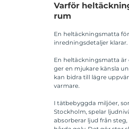
Varför heltäckning
rum
En heltäckningsmatta för
inredningsdetaljer klarar. 
En heltäckningsmatta är e
ger en mjukare känsla un
kan bidra till lägre upp
varmare.
I tätbebyggda miljöer, som
Stockholm, spelar ljudnivån
absorberar ljud från steg