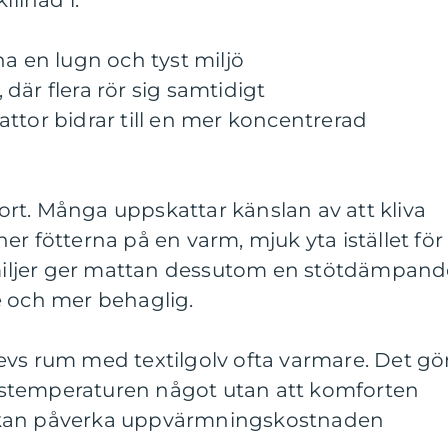
illnad i:
ha en lugn och tyst miljö
där flera rör sig samtidigt
ttor bidrar till en mer koncentrerad
rt. Många uppskattar känslan av att kliva
er fötterna på en varm, mjuk yta istället för
familjer ger mattan dessutom en stötdämpan
e och mer behaglig.
evs rum med textilgolv ofta varmare. Det gö
stemperaturen något utan att komforten
tur kan påverka uppvärmningskostnaden