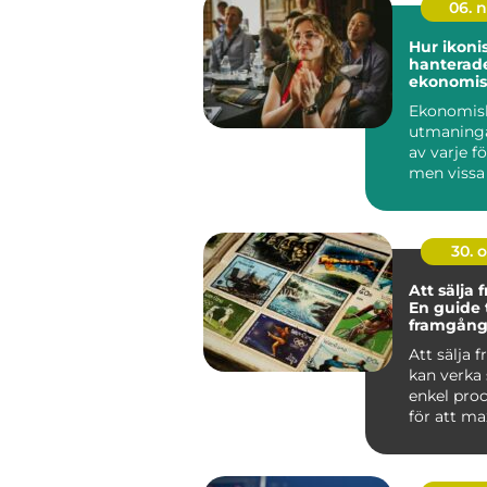
06. 
Hur ikoni
hanterade
ekonomis
utmaning
Ekonomis
utmaninga
av varje f
men vissa
lyckats...
30. 
Att sälja 
En guide t
framgång
försäljnin
Att sälja 
kan verka
enkel pro
för att m
vinsten och