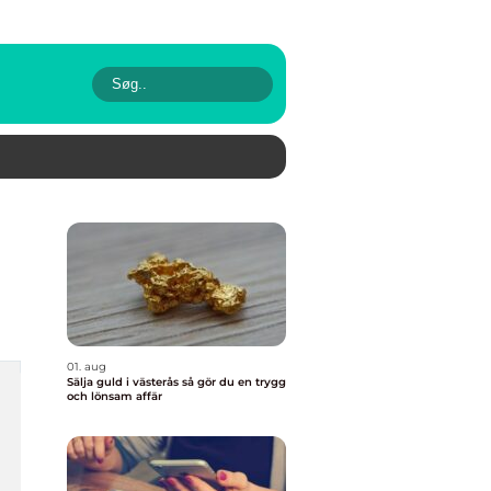
01. aug
Sälja guld i västerås så gör du en trygg
och lönsam affär