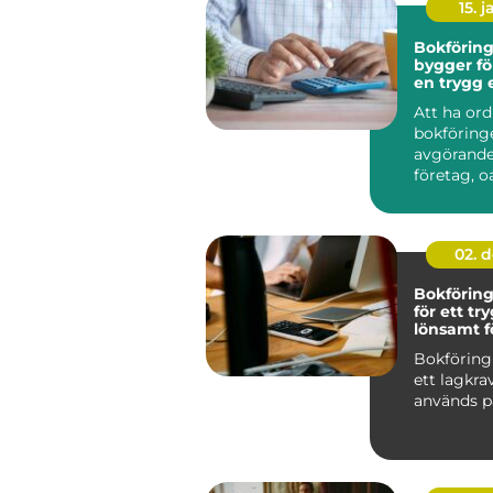
15. j
Bokföring 
bygger fö
en trygg
grund
Att ha or
bokföring
avgörande 
företag, oa
02. 
Bokförin
för ett tr
lönsamt f
Bokföring
ett lagkra
används på 