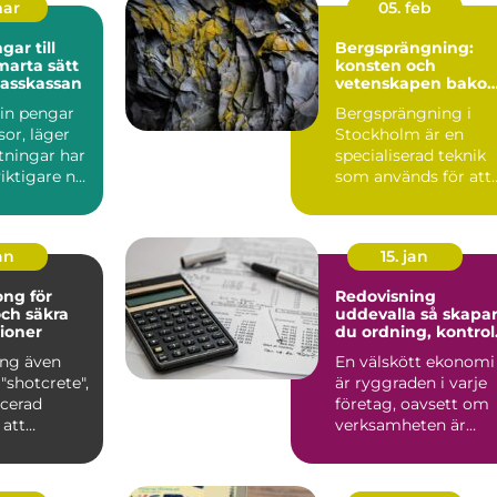
mar
05. feb
ar till
Bergsprängning:
konsten och
klasskassan
vetenskapen bako
säker konstruktion
 in pengar
Bergsprängning i
esor, läger
Stockholm är en
utningar har
specialiserad teknik
 viktigare när
som används för att
bryta ...
an
15. jan
ng för
Redovisning
och säkra
uddevalla så skapar
ioner
du ordning, kontrol
och mer tid för
ng även
En välskött ekonomi
affären
"shotcrete",
är ryggraden i varje
ncerad
företag, oavsett om
 att
verksamheten är
...
enmansfirma eller
växan...