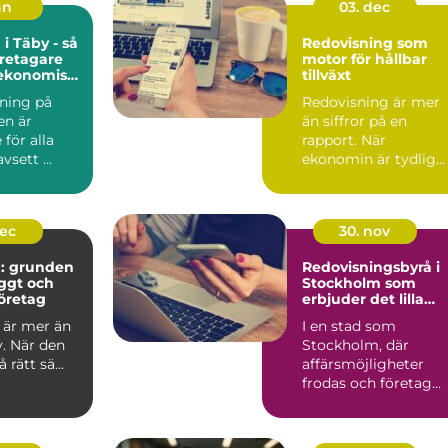
an
03. dec
i Täby - så
Redovisning som
retagare
motor för hållbar
 ekonomisk
tillväxt
dning på
Redovisning är mer
en är
än siffror på en
för alla
rapport. När
vsett ...
ekonomin är tydlig
blir v...
dec
30. nov
g: grunden
Redovisningsbyrå i
yggt och
Stockholm som
öretag
erbjuder det lilla
extra
 är mer än
I en stad som
v. När den
Stockholm, där
rätt sä...
affärsmöjligheter
frodas och företag
ständigt ...