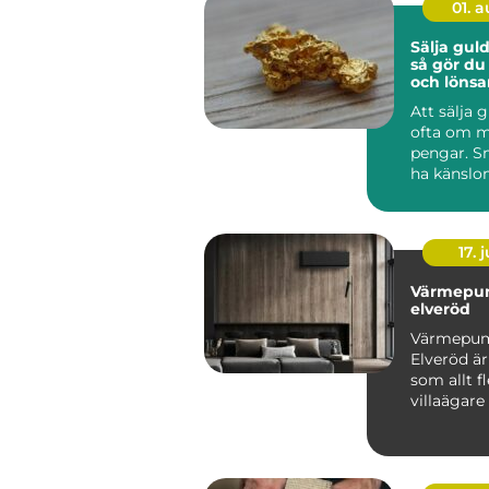
01. 
Sälja guld
så gör du
och lönsa
Att sälja 
ofta om m
pengar. S
ha känslo
minnen, m
komma fr..
17. j
Värmepu
elveröd
Värmepu
Elveröd ä
som allt fl
villaägare
sig för när
energipris