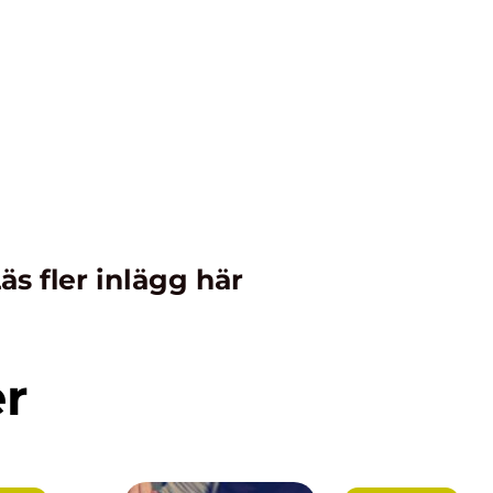
äs fler inlägg här
er