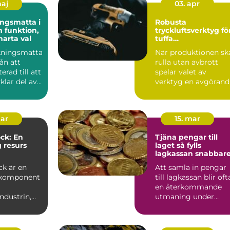
maj
03. apr
ngsmatta i
Robusta
on,
tryckluftsverktyg fö
marta val
tuffa
arbetsförhållanden
kningsmatta
När produktionen sk
rån att
rulla utan avbrott
erad till att
spelar valet av
vklar del av
verktyg en avgörand
edn...
roll. Må...
mar
15. mar
ck: En
Tjäna pengar till
g resurs
laget så fylls
lagkassan snabbar
industrin
ck är en
Att samla in pengar
 komponent
till lagkassan blir oft
en återkommande
ndustrin,
utmaning under
r till att...
säsongen.
Cupavgifter, t...