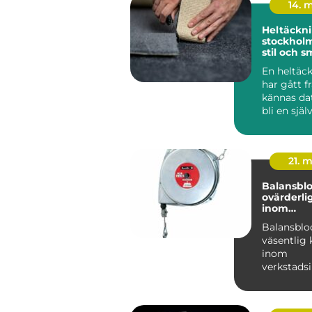
14. 
Heltäckni
stockholm funkti
stil och s
En heltäc
har gått f
kännas dat
bli en själ
modern inr
21. 
Balansblo
ovärderli
inom
verkstads
Balansblo
väsentlig
inom
verkstadsi
där de bidra