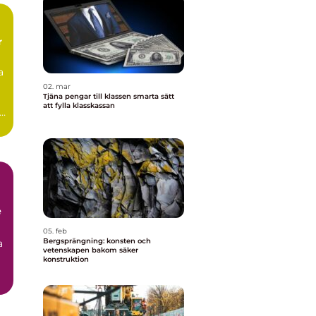
r
a
02. mar
Tjäna pengar till klassen smarta sätt
att fylla klasskassan
e
e
05. feb
Bergsprängning: konsten och
a
vetenskapen bakom säker
konstruktion