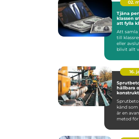
02. 
Tjäna peng
klassen smarta sätt
att fylla 
Att samla
till klassr
eller avsl
blivit allt
skolans ...
16. j
Sprutbeto
hållbara 
konstrukt
Sprutbeto
känd som 
är en ava
metod för
applicera b