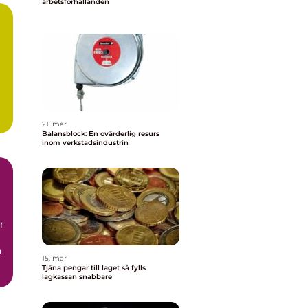
arbetsförhållanden
21. mar
Balansblock: En ovärderlig resurs
inom verkstadsindustrin
r
a
15. mar
Tjäna pengar till laget så fylls
lagkassan snabbare