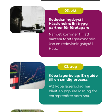
03. okt
Redovisningsbyrå i
Hässleholm: En trygg
partner för företagare
När det kommer till att
hantera företagsekonomin
kan en redovisningsbyrå i
Häss...
02. aug
Köpa lagerbolag: En guide
till en smidig process
Att köpa lagerbolag har
blivit en populär lösning för
entreprenörer som sna...