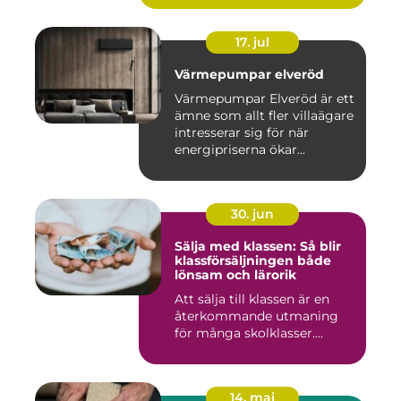
17. jul
Värmepumpar elveröd
Värmepumpar Elveröd är ett
ämne som allt fler villaägare
intresserar sig för när
energipriserna ökar...
30. jun
Sälja med klassen: Så blir
klassförsäljningen både
lönsam och lärorik
Att sälja till klassen är en
återkommande utmaning
för många skolklasser....
14. maj