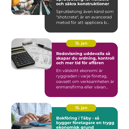
och säkra konstruktioner
Sprutbetong även känd som
"shotcrete", är en avancerad
metod för att applicera b...
15. jan
Redovisning uddevalla så
skapar du ordning, kontroll
och mer tid för affären
En välskött ekonomi är
ryggraden i varje företag,
oavsett om verksamheten är
enmansfirma eller växan...
15. jan
Bokföring i Täby - så
bygger företagare en trygg
ekonomisk grund