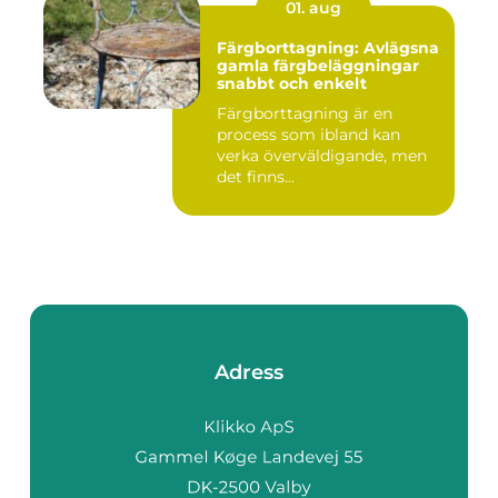
01. aug
Färgborttagning: Avlägsna
gamla färgbeläggningar
snabbt och enkelt
Färgborttagning är en
process som ibland kan
verka överväldigande, men
det finns...
Adress