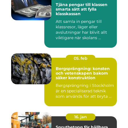
Tjäna pengar till klassen
smarta sätt att fylla
klasskassan
Att samla in pengar till
klassresor, läger eller
avslutningar har blivit allt
viktigare när skolans ...
05. feb
Bergsprängning: konsten
och vetenskapen bakom
säker konstruktion
Bergsprängning i Stockholm
är en specialiserad teknik
som används för att bryta ...
16. jan
Sprutbetong för hållbara