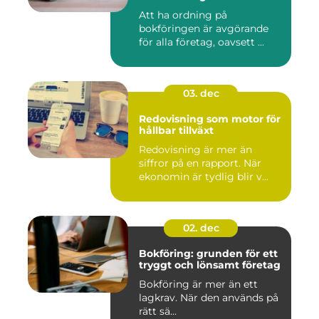
Att ha ordning på
bokföringen är avgörande
för alla företag, oavsett ...
03. dec
Redovisning som motor för
hållbar tillväxt
Redovisning är mer än
siffror på en rapport. När
ekonomin är tydlig blir v...
02. dec
Bokföring: grunden för ett
tryggt och lönsamt företag
Bokföring är mer än ett
lagkrav. När den används på
rätt sä...