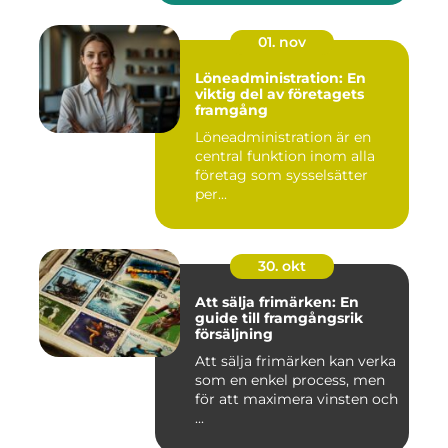
01. nov
Löneadministration: En
viktig del av företagets
framgång
Löneadministration är en
central funktion inom alla
företag som sysselsätter
per...
30. okt
Att sälja frimärken: En
guide till framgångsrik
försäljning
Att sälja frimärken kan verka
som en enkel process, men
för att maximera vinsten och
...