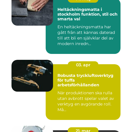
Heltäckningsmatta i
stockholm funktion, stil och
smarta val
En heltäckningsmatta har
gått från att kännas daterad
till att bli en självklar del av
modern inredn...
03. apr
Robusta tryckluftsverktyg
för tuffa
arbetsförhållanden
När produktionen ska rulla
utan avbrott spelar valet av
verktyg en avgörande roll.
Må...
21. mar