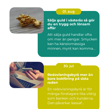
01. aug
Sälja guld i västerås så gör
du en trygg och lönsam
affär
Att sälja guld handlar ofta
om mer än pengar. Smycken
kan ha känslomässiga
minnen, mynt kan komma
fr...
30. jul
Redovisningsbyrå mer än
bara bokföring på sista
raden
En redovisningsbyrå är för
många företagare lika viktig
som banken och kunderna.
Den påverkar kassaf...