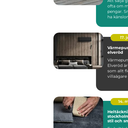
Att sälja 
ofta om m
pengar. S
ha känslo
minnen, m
komma fr..
17. j
Värmepu
elveröd
Värmepu
Elveröd ä
som allt fl
villaägare
sig för när
energipris
14. 
Heltäckni
stockholm funkti
stil och s