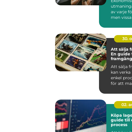
Ekonomis
utmaninga
av varje f
men vissa
lyckats...
30. 
Att sälja 
En guide t
framgång
försäljnin
Att sälja 
kan verka
enkel pro
för att m
vinsten och
02. 
Köpa lage
guide till
process