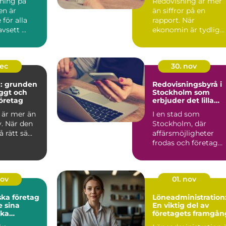
dning på
Redovisning är mer
en är
än siffror på en
för alla
rapport. När
vsett ...
ekonomin är tydlig
blir v...
dec
30. nov
g: grunden
Redovisningsbyrå i
yggt och
Stockholm som
öretag
erbjuder det lilla
extra
 är mer än
I en stad som
v. När den
Stockholm, där
rätt sä...
affärsmöjligheter
frodas och företag
ständigt ...
nov
01. nov
ska företag
Löneadministration
 sina
En viktig del av
ka
företagets framgån
ar