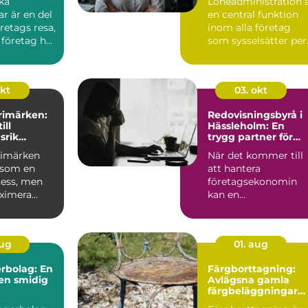
ka
Löneadministration 
r är en del
en central funktion
öretags resa,
inom alla företag
 företag har
som sysselsätter per.
okt
03. okt
frimärken:
Redovisningsbyrå i
ill
Hässleholm: En
srik
trygg partner för
g
företagare
frimärken
När det kommer till
 som en
att hantera
cess, men
företagsekonomin
aximera
kan en
 ...
redovisningsbyrå i
Häss...
aug
01. aug
rbolag: En
Färgborttagning:
 en smidig
Avlägsna gamla
färgbeläggningar
snabbt och enkelt