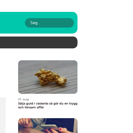
01. aug
Sälja guld i västerås så gör du en trygg
och lönsam affär