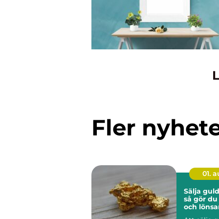
L
Fler nyhet
01. 
Sälja guld
så gör du
och lönsa