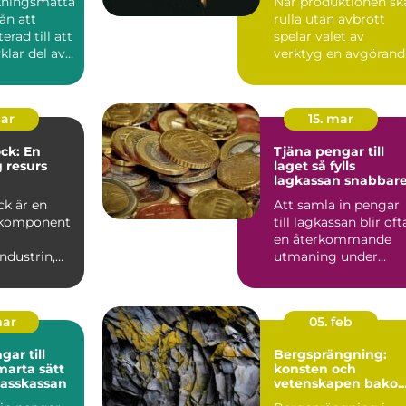
kningsmatta
När produktionen sk
rån att
rulla utan avbrott
erad till att
spelar valet av
vklar del av
verktyg en avgörand
edn...
roll. Må...
mar
15. mar
ck: En
Tjäna pengar till
g resurs
laget så fylls
lagkassan snabbar
industrin
ck är en
Att samla in pengar
 komponent
till lagkassan blir oft
en återkommande
ndustrin,
utmaning under
r till att...
säsongen.
Cupavgifter, t...
mar
05. feb
ar till
Bergsprängning:
konsten och
klasskassan
vetenskapen bako
säker konstruktion