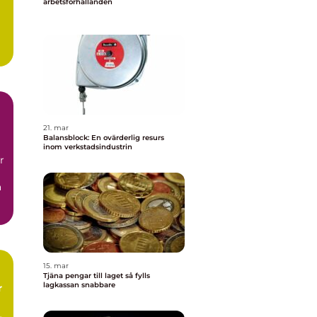
arbetsförhållanden
21. mar
Balansblock: En ovärderlig resurs
inom verkstadsindustrin
r
a
15. mar
Tjäna pengar till laget så fylls
lagkassan snabbare
r