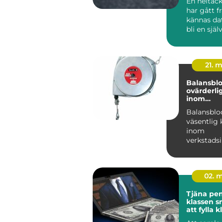
En heltäc
har gått f
kännas dat
bli en själ
modern inr
21. 
Balansblo
ovärderli
inom
verkstads
Balansblo
väsentlig
inom
verkstadsi
där de bidra
02. 
Tjäna peng
klassen smarta sätt
att fylla 