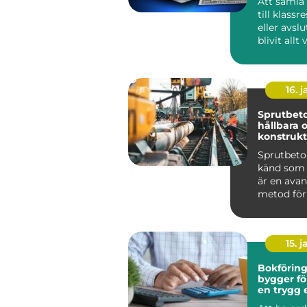
Att samla
till klassr
eller avsl
blivit allt
skolans ...
16. j
Sprutbeto
hållbara 
konstrukt
Sprutbeto
känd som 
är en ava
metod för
applicera b
15. j
Bokföring 
bygger fö
en trygg
grund