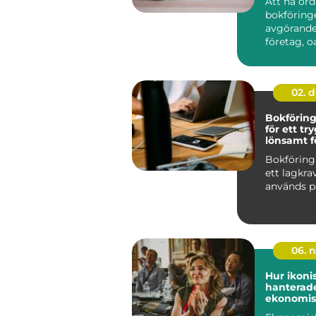
Att ha or
bokföring
avgörande 
företag, oa
02. 
Bokförin
för ett tr
lönsamt f
Bokföring
ett lagkra
används på 
06. 
Hur ikoni
hanterade
ekonomis
utmaning