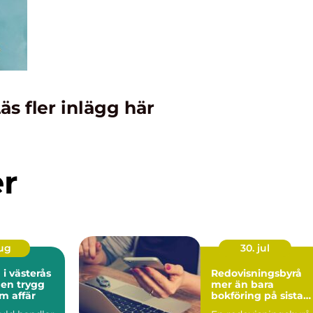
äs fler inlägg här
er
aug
30. jul
 i västerås
Redovisningsbyrå
 en trygg
mer än bara
m affär
bokföring på sista
raden