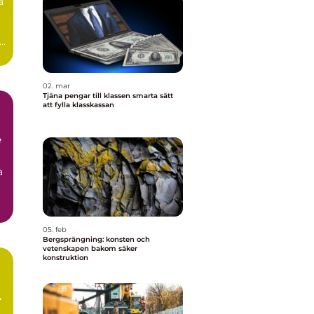
a
e
02. mar
Tjäna pengar till klassen smarta sätt
att fylla klasskassan
e
a
05. feb
Bergsprängning: konsten och
vetenskapen bakom säker
konstruktion
m