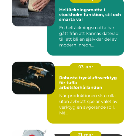
Heltäckningsmatta i
stockholm funktion, stil och
smarta val
En heltäckningsmatta har
gått från att kännas daterad
till att bli en självklar del av
modern inredn...
03. apr
Robusta tryckluftsverktyg
för tuffa
arbetsförhållanden
När produktionen ska rulla
utan avbrott spelar valet av
verktyg en avgörande roll.
Må...
21. mar