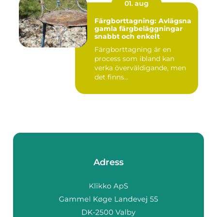
01. aug
Färgborttagning: Avlägsna
gamla färgbeläggningar
snabbt och enkelt
Färgborttagning är en
process som ibland kan
verka överväldigande, men
det finns...
Adress