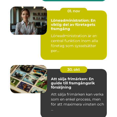
01. nov
Löneadministration: En
viktig del av företagets
framgång
Löneadministration är en
central funktion inom alla
företag som sysselsätter
per...
30. okt
Att sälja frimärken: En
guide till framgångsrik
försäljning
Att sälja frimärken kan verka
som en enkel process, men
för att maximera vinsten och
...