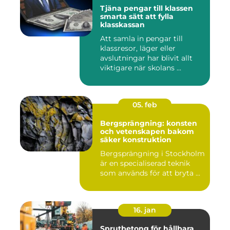
Tjäna pengar till klassen
smarta sätt att fylla
klasskassan
Att samla in pengar till
klassresor, läger eller
avslutningar har blivit allt
viktigare när skolans ...
05. feb
Bergsprängning: konsten
och vetenskapen bakom
säker konstruktion
Bergsprängning i Stockholm
är en specialiserad teknik
som används för att bryta ...
16. jan
Sprutbetong för hållbara