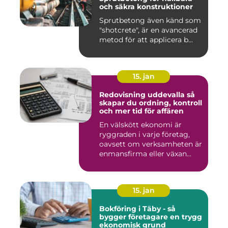
och säkra konstruktioner
Sprutbetong även känd som
"shotcrete", är en avancerad
metod för att applicera b...
15. jan
Redovisning uddevalla så
skapar du ordning, kontroll
och mer tid för affären
En välskött ekonomi är
ryggraden i varje företag,
oavsett om verksamheten är
enmansfirma eller växan...
15. jan
Bokföring i Täby - så
bygger företagare en trygg
ekonomisk grund