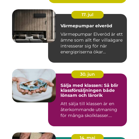
17. jul
Värmepumpar elveröd
Värmepumpar Elveröd är ett
ämne som allt fler villaägare
intresserar sig för när
energipriserna ökar...
30. jun
Sälja med klassen: Så blir
klassförsäljningen både
lönsam och lärorik
Att sälja till klassen är en
återkommande utmaning
för många skolklasser....
14. maj