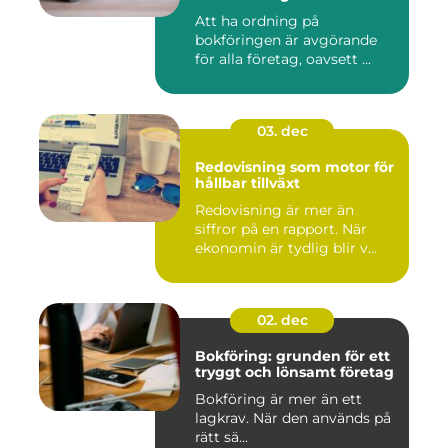
Att ha ordning på
bokföringen är avgörande
för alla företag, oavsett ...
03. dec
Redovisning som motor för
hållbar tillväxt
Redovisning är mer än
siffror på en rapport. När
ekonomin är tydlig blir v...
02. dec
Bokföring: grunden för ett
tryggt och lönsamt företag
Bokföring är mer än ett
lagkrav. När den används på
rätt sä...