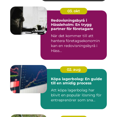
03. okt
Redovisningsbyrå i
Hässleholm: En trygg
partner för företagare
När det kommer till att
hantera företagsekonomin
kan en redovisningsbyrå i
Häss...
02. aug
Köpa lagerbolag: En guide
till en smidig process
Att köpa lagerbolag har
blivit en populär lösning för
entreprenörer som sna...