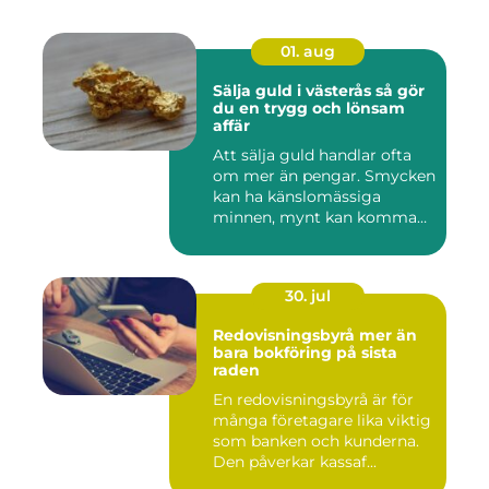
01. aug
Sälja guld i västerås så gör
du en trygg och lönsam
affär
Att sälja guld handlar ofta
om mer än pengar. Smycken
kan ha känslomässiga
minnen, mynt kan komma
fr...
30. jul
Redovisningsbyrå mer än
bara bokföring på sista
raden
En redovisningsbyrå är för
många företagare lika viktig
som banken och kunderna.
Den påverkar kassaf...