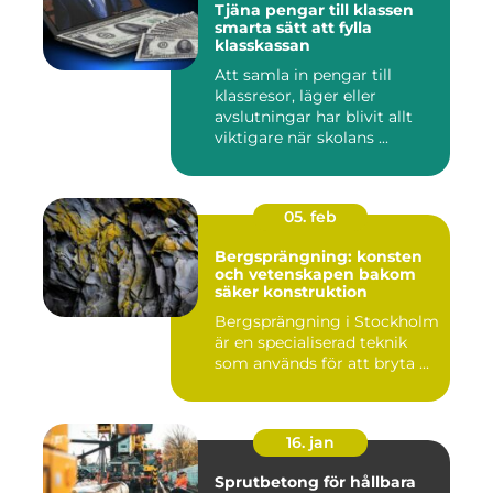
Tjäna pengar till klassen
smarta sätt att fylla
klasskassan
Att samla in pengar till
klassresor, läger eller
avslutningar har blivit allt
viktigare när skolans ...
05. feb
Bergsprängning: konsten
och vetenskapen bakom
säker konstruktion
Bergsprängning i Stockholm
är en specialiserad teknik
som används för att bryta ...
16. jan
Sprutbetong för hållbara