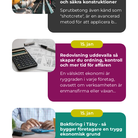
och säkra konstruktioner
Sprutbetong även känd som
"shotcrete", är en avancerad
metod för att applicera b...
15. jan
Redovisning uddevalla så
skapar du ordning, kontroll
och mer tid för affären
En välskött ekonomi är
ryggraden i varje företag,
oavsett om verksamheten är
enmansfirma eller växan...
15. jan
Bokföring i Täby - så
bygger företagare en trygg
ekonomisk grund