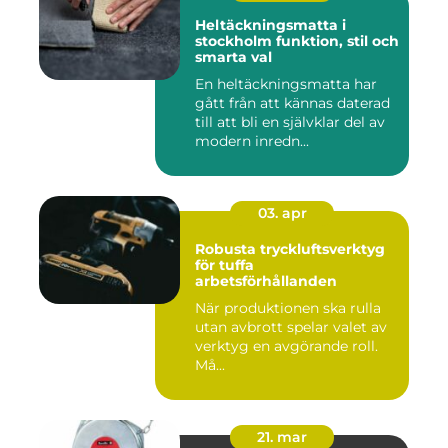
Heltäckningsmatta i
stockholm funktion, stil och
smarta val
En heltäckningsmatta har
gått från att kännas daterad
till att bli en självklar del av
modern inredn...
03. apr
Robusta tryckluftsverktyg
för tuffa
arbetsförhållanden
När produktionen ska rulla
utan avbrott spelar valet av
verktyg en avgörande roll.
Må...
21. mar