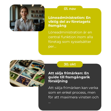
01. nov
Löneadministration: En
viktig del av företagets
framgång
Löneadministration är en
central funktion inom alla
företag som sysselsätter
per...
30. okt
Att sälja frimärken: En
guide till framgångsrik
försäljning
Att sälja frimärken kan verka
som en enkel process, men
för att maximera vinsten och
...