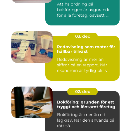
Att ha ordning på
bokföringen är avgörande
för alla företag, oavsett ...
03. dec
Redovisning som motor för
hållbar tillväxt
Redovisning är mer än
siffror på en rapport. När
ekonomin är tydlig blir v...
02. dec
Bokföring: grunden för ett
tryggt och lönsamt företag
Bokföring är mer än ett
lagkrav. När den används på
rätt sä...