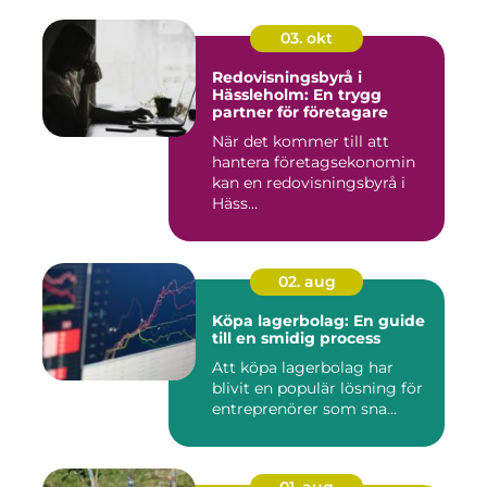
03. okt
Redovisningsbyrå i
Hässleholm: En trygg
partner för företagare
När det kommer till att
hantera företagsekonomin
kan en redovisningsbyrå i
Häss...
02. aug
Köpa lagerbolag: En guide
till en smidig process
Att köpa lagerbolag har
blivit en populär lösning för
entreprenörer som sna...