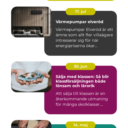
17. jul
Värmepumpar elveröd
Värmepumpar Elveröd är ett
ämne som allt fler villaägare
intresserar sig för när
energipriserna ökar...
30. jun
Sälja med klassen: Så blir
klassförsäljningen både
lönsam och lärorik
Att sälja till klassen är en
återkommande utmaning
för många skolklasser....
14. maj