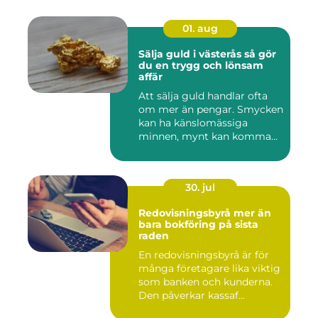
01. aug
Sälja guld i västerås så gör
du en trygg och lönsam
affär
Att sälja guld handlar ofta
om mer än pengar. Smycken
kan ha känslomässiga
minnen, mynt kan komma
fr...
30. jul
Redovisningsbyrå mer än
bara bokföring på sista
raden
En redovisningsbyrå är för
många företagare lika viktig
som banken och kunderna.
Den påverkar kassaf...