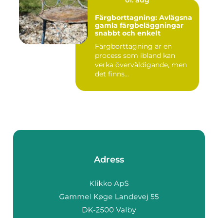
01. aug
Färgborttagning: Avlägsna
gamla färgbeläggningar
snabbt och enkelt
Färgborttagning är en
process som ibland kan
verka överväldigande, men
det finns...
Adress