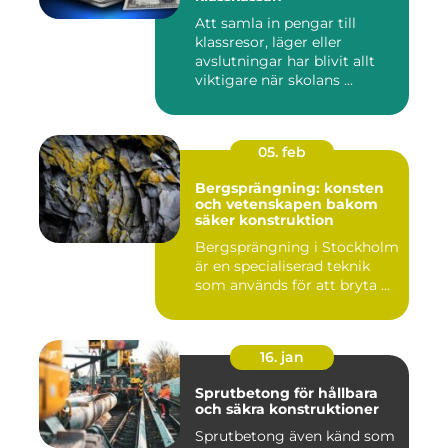
Att samla in pengar till
klassresor, läger eller
avslutningar har blivit allt
viktigare när skolans ...
05. feb
Bergsprängning: konsten
och vetenskapen bakom
säker konstruktion
Bergsprängning i Stockholm
är en specialiserad teknik
som används för att bryta ...
16. jan
Sprutbetong för hållbara
och säkra konstruktioner
Sprutbetong även känd som