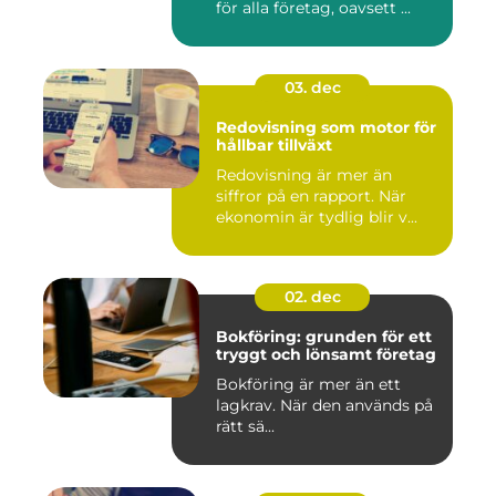
för alla företag, oavsett ...
03. dec
Redovisning som motor för
hållbar tillväxt
Redovisning är mer än
siffror på en rapport. När
ekonomin är tydlig blir v...
02. dec
Bokföring: grunden för ett
tryggt och lönsamt företag
Bokföring är mer än ett
lagkrav. När den används på
rätt sä...