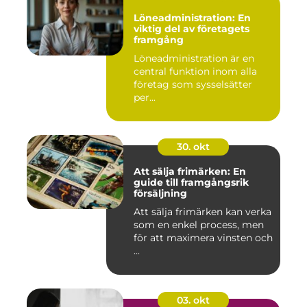
Löneadministration: En
viktig del av företagets
framgång
Löneadministration är en
central funktion inom alla
företag som sysselsätter
per...
30. okt
Att sälja frimärken: En
guide till framgångsrik
försäljning
Att sälja frimärken kan verka
som en enkel process, men
för att maximera vinsten och
...
03. okt