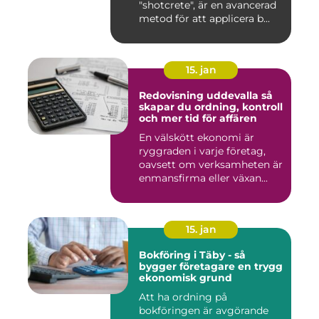
"shotcrete", är en avancerad
metod för att applicera b...
15. jan
Redovisning uddevalla så
skapar du ordning, kontroll
och mer tid för affären
En välskött ekonomi är
ryggraden i varje företag,
oavsett om verksamheten är
enmansfirma eller växan...
15. jan
Bokföring i Täby - så
bygger företagare en trygg
ekonomisk grund
Att ha ordning på
bokföringen är avgörande