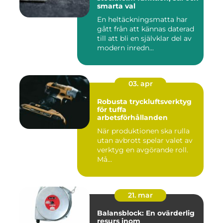
smarta val
En heltäckningsmatta har
gått från att kännas daterad
till att bli en självklar del av
modern inredn...
03. apr
Robusta tryckluftsverktyg
för tuffa
arbetsförhållanden
När produktionen ska rulla
utan avbrott spelar valet av
verktyg en avgörande roll.
Må...
21. mar
Balansblock: En ovärderlig
resurs inom