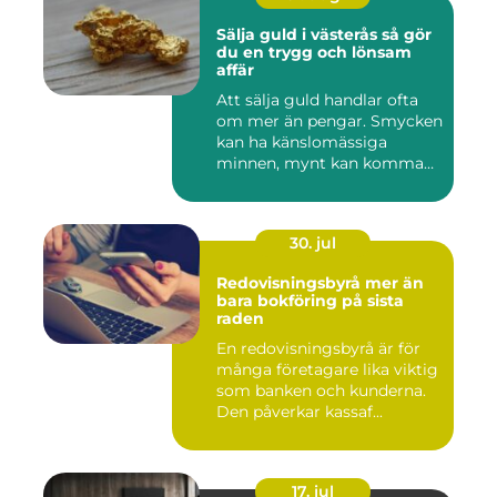
Sälja guld i västerås så gör
du en trygg och lönsam
affär
Att sälja guld handlar ofta
om mer än pengar. Smycken
kan ha känslomässiga
minnen, mynt kan komma
fr...
30. jul
Redovisningsbyrå mer än
bara bokföring på sista
raden
En redovisningsbyrå är för
många företagare lika viktig
som banken och kunderna.
Den påverkar kassaf...
17. jul