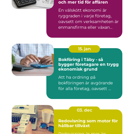
och mer tid för affären
En välskött ekonomi är
ryggraden i varje företag,
oavsett om verksamheten är
enmansfirma eller växan...
15. jan
Bokföring i Täby - så
bygger företagare en trygg
ekonomisk grund
Att ha ordning på
bokföringen är avgörande
för alla företag, oavsett ...
03. dec
Redovisning som motor för
hållbar tillväxt
Redovisning är mer än