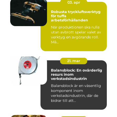
03. apr
Robusta tryckluftsverktyg
för tuffa
arbetsförhållanden
När produktionen ska rulla
utan avbrott spelar valet av
verktyg en avgörande roll.
Må...
21. mar
Balansblock: En ovärderlig
resurs inom
verkstadsindustrin
Balansblock är en väsentlig
komponent inom
verkstadsindustrin, där de
bidrar till att...