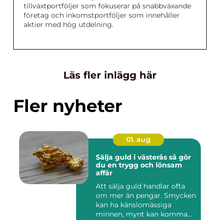
tillväxtportföljer som fokuserar på snabbväxande
företag och inkomstportföljer som innehåller
aktier med hög utdelning.
Läs fler inlägg här
Fler nyheter
01. aug
Sälja guld i västerås så gör
du en trygg och lönsam
affär
Att sälja guld handlar ofta
om mer än pengar. Smycken
kan ha känslomässiga
minnen, mynt kan komma