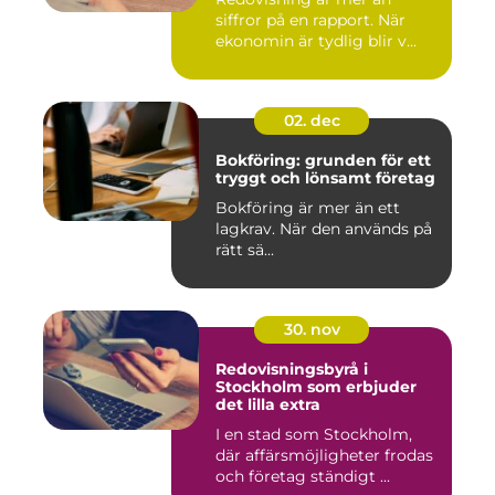
siffror på en rapport. När
ekonomin är tydlig blir v...
02. dec
Bokföring: grunden för ett
tryggt och lönsamt företag
Bokföring är mer än ett
lagkrav. När den används på
rätt sä...
30. nov
Redovisningsbyrå i
Stockholm som erbjuder
det lilla extra
I en stad som Stockholm,
där affärsmöjligheter frodas
och företag ständigt ...