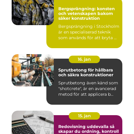
Bergsprängning: konsten
och vetenskapen bakom
säker konstruktion
Bergsprängning i Stockholm
är en specialiserad teknik
som används för att bryta ...
16. jan
Sprutbetong för hållbara
och säkra konstruktioner
Sprutbetong även känd som
"shotcrete", är en avancerad
metod för att applicera b...
15. jan
Redovisning uddevalla så
skapar du ordning, kontroll