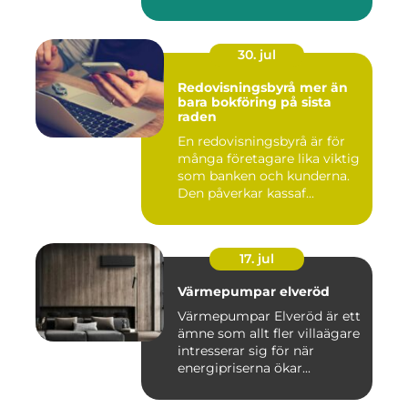
fr...
30. jul
Redovisningsbyrå mer än
bara bokföring på sista
raden
En redovisningsbyrå är för
många företagare lika viktig
som banken och kunderna.
Den påverkar kassaf...
17. jul
Värmepumpar elveröd
Värmepumpar Elveröd är ett
ämne som allt fler villaägare
intresserar sig för när
energipriserna ökar...