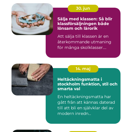
30. jun
Sälja med klassen: Så blir
klassförsäljningen både
lönsam och lärorik
Att sälja till klassen är en
återkommande utmaning
för många skolklasser....
14. maj
Heltäckningsmatta i
stockholm funktion, stil och
smarta val
En heltäckningsmatta har
gått från att kännas daterad
till att bli en självklar del av
modern inredn...