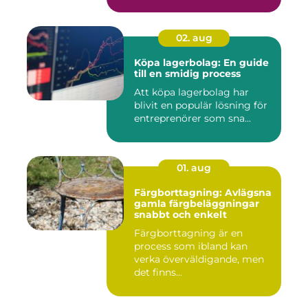
02. aug
Köpa lagerbolag: En guide
till en smidig process
Att köpa lagerbolag har
blivit en populär lösning för
entreprenörer som sna...
01. aug
Färgborttagning: Avlägsna
gamla färgbeläggningar
snabbt och enkelt
Färgborttagning är en
process som ibland kan
verka överväldigande, men
det finns...