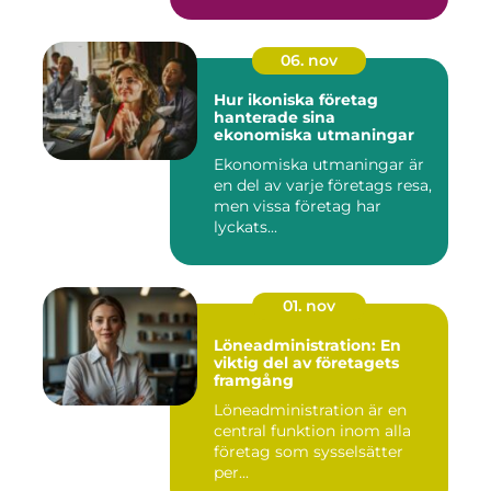
06. nov
Hur ikoniska företag
hanterade sina
ekonomiska utmaningar
Ekonomiska utmaningar är
en del av varje företags resa,
men vissa företag har
lyckats...
01. nov
Löneadministration: En
viktig del av företagets
framgång
Löneadministration är en
central funktion inom alla
företag som sysselsätter
per...