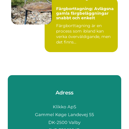
Färgborttagning: Avlägsna
gamla färgbeläggningar
snabbt och enkelt
Färgborttagning är en
process som ibland kan
verka överväldigande, men
det finns...
Adress