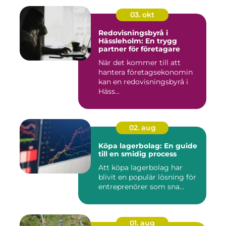
03. okt
Redovisningsbyrå i
Hässleholm: En trygg
partner för företagare
När det kommer till att
hantera företagsekonomin
kan en redovisningsbyrå i
Häss...
02. aug
Köpa lagerbolag: En guide
till en smidig process
Att köpa lagerbolag har
blivit en populär lösning för
entreprenörer som sna...
01. aug