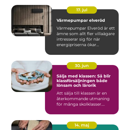
17. jul
Värmepumpar elveröd
Värmepumpar Elveröd är ett
ämne som allt fler villaägare
intresserar sig för när
energipriserna ökar...
30. jun
Sälja med klassen: Så blir
klassförsäljningen både
lönsam och lärorik
Att sälja till klassen är en
återkommande utmaning
för många skolklasser....
14. maj