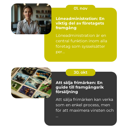
01. nov
Löneadministration: En
viktig del av företagets
framgång
Löneadministration är en
central funktion inom alla
företag som sysselsätter
per...
30. okt
Att sälja frimärken: En
guide till framgångsrik
försäljning
Att sälja frimärken kan verka
som en enkel process, men
för att maximera vinsten och
...