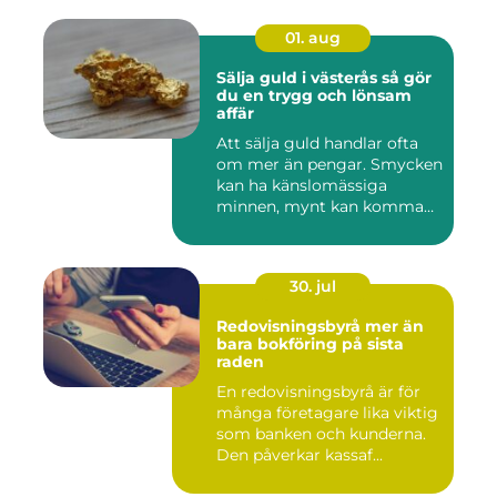
01. aug
Sälja guld i västerås så gör
du en trygg och lönsam
affär
Att sälja guld handlar ofta
om mer än pengar. Smycken
kan ha känslomässiga
minnen, mynt kan komma
fr...
30. jul
Redovisningsbyrå mer än
bara bokföring på sista
raden
En redovisningsbyrå är för
många företagare lika viktig
som banken och kunderna.
Den påverkar kassaf...