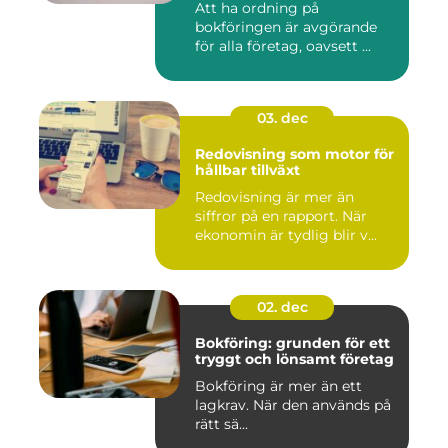
Att ha ordning på
bokföringen är avgörande
för alla företag, oavsett ...
03. dec
Redovisning som motor för
hållbar tillväxt
Redovisning är mer än
siffror på en rapport. När
ekonomin är tydlig blir v...
02. dec
Bokföring: grunden för ett
tryggt och lönsamt företag
Bokföring är mer än ett
lagkrav. När den används på
rätt sä...