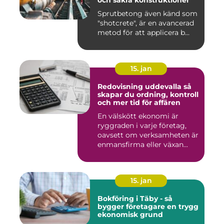
och säkra konstruktioner
Sprutbetong även känd som
"shotcrete", är en avancerad
metod för att applicera b...
15. jan
Redovisning uddevalla så
skapar du ordning, kontroll
och mer tid för affären
En välskött ekonomi är
ryggraden i varje företag,
oavsett om verksamheten är
enmansfirma eller växan...
15. jan
Bokföring i Täby - så
bygger företagare en trygg
ekonomisk grund