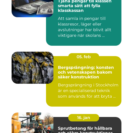
Tjäna pengar till klassen
smarta sätt att fylla
klasskassan
Att samla in pengar till
klassresor, läger eller
avslutningar har blivit allt
viktigare när skolans ...
05. feb
Bergsprängning: konsten
och vetenskapen bakom
säker konstruktion
Bergsprängning i Stockholm
är en specialiserad teknik
som används för att bryta ...
16. jan
Sprutbetong för hållbara