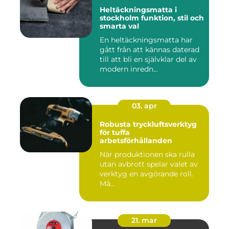
Heltäckningsmatta i
stockholm funktion, stil och
smarta val
En heltäckningsmatta har
gått från att kännas daterad
till att bli en självklar del av
modern inredn...
03. apr
Robusta tryckluftsverktyg
för tuffa
arbetsförhållanden
När produktionen ska rulla
utan avbrott spelar valet av
verktyg en avgörande roll.
Må...
21. mar