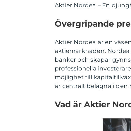
Aktier Nordea – En djupg
Övergripande pre
Aktier Nordea är en väsen
aktiemarknaden. Nordea B
banker och skapar gynns
professionella investerar
möjlighet till kapitaltillv
är centralt belägna i den 
Vad är Aktier Nor