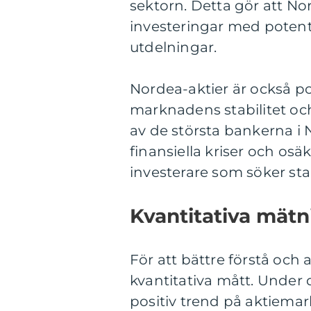
sektorn. Detta gör att No
investeringar med potentia
utdelningar.
Nordea-aktier är också p
marknadens stabilitet o
av de största bankerna i
finansiella kriser och osä
investerare som söker stabil
Kvantitativa mät
För att bättre förstå och 
kvantitativa mått. Under 
positiv trend på aktiemar