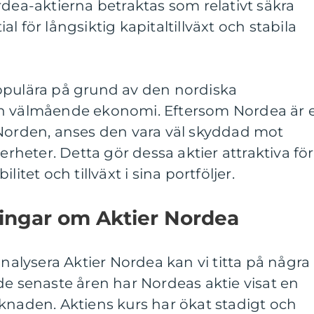
rdea-aktierna betraktas som relativt säkra
l för långsiktig kapitaltillväxt och stabila
opulära på grund av den nordiska
ch välmående ekonomi. Eftersom Nordea är 
 Norden, anses den vara väl skyddad mot
kerheter. Detta gör dessa aktier attraktiva för
itet och tillväxt i sina portföljer.
ningar om Aktier Nordea
analysera Aktier Nordea kan vi titta på några
de senaste åren har Nordeas aktie visat en
knaden. Aktiens kurs har ökat stadigt och