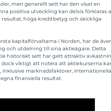
oder, men generellt sett har den visat en
a positiva utveckling kan delvis förklaras 
 resultat, höga kreditbetyg och skickliga
rsta kapitalförvaltarna i Norden, har de äve
g och utdelning till sina aktieägare. Detta
ktie historiskt sett har gett attraktiv avkastni
är dock viktigt att notera att aktiekurserna ka
, inklusive marknadsfaktorer, internationell
gna finansiella resultat.