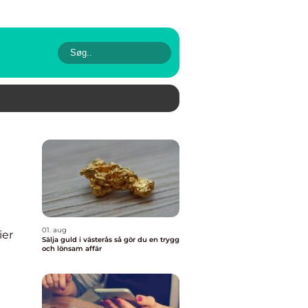
01. aug
ier
Sälja guld i västerås så gör du en trygg
och lönsam affär