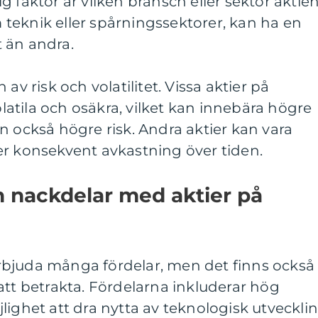
ktig faktor är vilken bransch eller sektor aktie
om teknik eller spårningssektorer, kan ha en
xt än andra.
av risk och volatilitet. Vissa aktier på
atila och osäkra, vilket kan innebära högre
n också högre risk. Andra aktier kan vara
er konsekvent avkastning över tiden.
ch nackdelar med aktier på
bjuda många fördelar, men det finns också
att betrakta. Fördelarna inkluderar hög
lighet att dra nytta av teknologisk utveckli