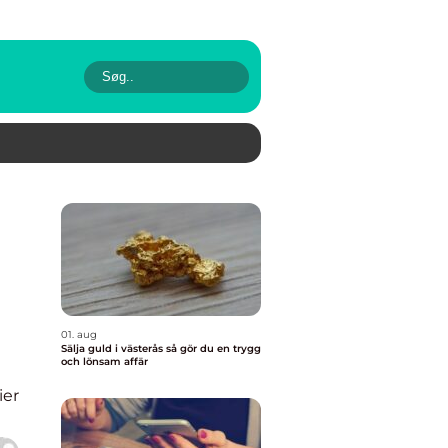
01. aug
Sälja guld i västerås så gör du en trygg
och lönsam affär
ier