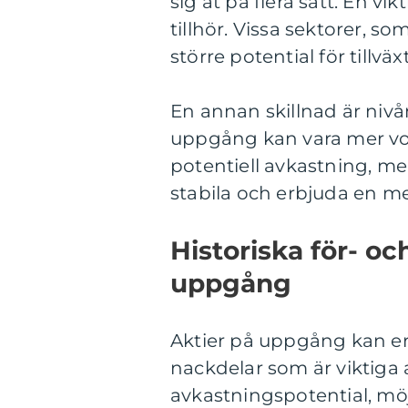
sig åt på flera sätt. En vi
tillhör. Vissa sektorer, s
större potential för tillvä
En annan skillnad är nivån 
uppgång kan vara mer vol
potentiell avkastning, me
stabila och erbjuda en m
Historiska för- o
uppgång
Aktier på uppgång kan er
nackdelar som är viktiga 
avkastningspotential, möj