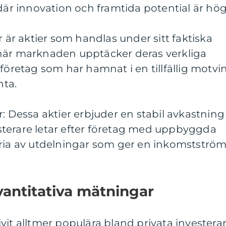
 där innovation och framtida potential är hög
r är aktier som handlas under sitt faktiska
när marknaden upptäcker deras verkliga
 företag som har hamnat i en tillfällig motvi
ta.
r: Dessa aktier erbjuder en stabil avkastning
terare letar efter företag med uppbyggda
oria av utdelningar som ger en inkomstströ
vantitativa mätningar
vit alltmer populära bland privata investerar