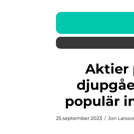
Aktier på uppgång: En
djupgåe
populär i
25 september 2023
Jon Larsso