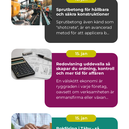
Sprutbetong för hållbara
och säkra konstruktioner
Sprutbetong även känd som
"shotcrete", är en avancerad
metod för att applicera b...
15. jan
Redovisning uddevalla så
skapar du ordning, kontroll
och mer tid för affären
En välskött ekonomi är
ryggraden i varje företag,
oavsett om verksamheten är
enmansfirma eller växan...
15. jan
Bokföring i Täby - så