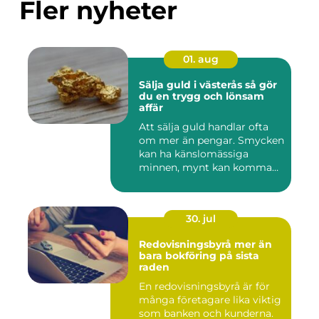
Fler nyheter
01. aug
Sälja guld i västerås så gör
du en trygg och lönsam
affär
Att sälja guld handlar ofta
om mer än pengar. Smycken
kan ha känslomässiga
minnen, mynt kan komma
fr...
30. jul
Redovisningsbyrå mer än
bara bokföring på sista
raden
En redovisningsbyrå är för
många företagare lika viktig
som banken och kunderna.