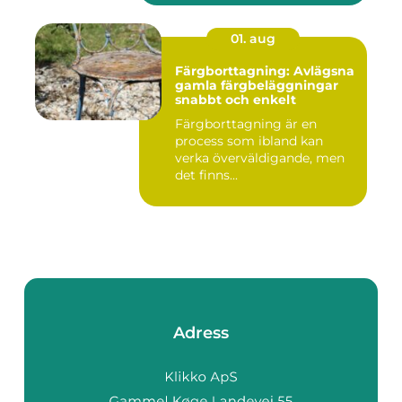
01. aug
Färgborttagning: Avlägsna
gamla färgbeläggningar
snabbt och enkelt
Färgborttagning är en
process som ibland kan
verka överväldigande, men
det finns...
Adress