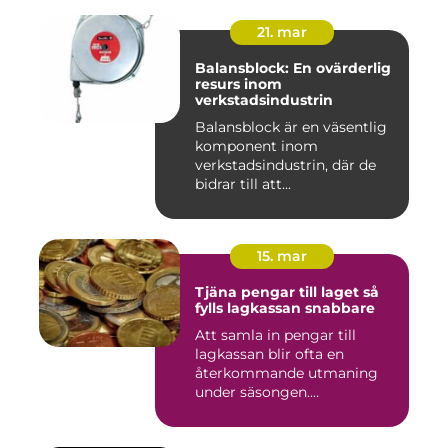
21. mar
Balansblock: En ovärderlig
resurs inom
verkstadsindustrin
Balansblock är en väsentlig
komponent inom
verkstadsindustrin, där de
bidrar till att...
15. mar
Tjäna pengar till laget så
fylls lagkassan snabbare
Att samla in pengar till
lagkassan blir ofta en
återkommande utmaning
under säsongen.
Cupavgifter, t...