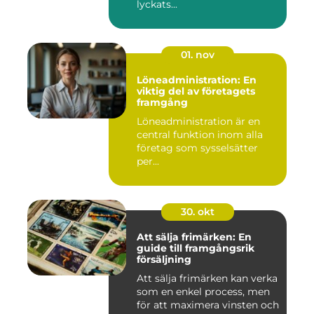
lyckats...
01. nov
Löneadministration: En
viktig del av företagets
framgång
Löneadministration är en
central funktion inom alla
företag som sysselsätter
per...
30. okt
Att sälja frimärken: En
guide till framgångsrik
försäljning
Att sälja frimärken kan verka
som en enkel process, men
för att maximera vinsten och