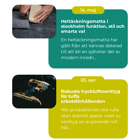
14. maj
Heltäckningsmatta i
stockholm funktion, stil och
smarta val
En heltäckningsmatta har
gått från att kännas daterad
till att bli en självklar del av
modern inredn...
03. apr
Robusta tryckluftsverktyg
för tuffa
arbetsförhållanden
När produktionen ska rulla
utan avbrott spelar valet av
verktyg en avgörande roll.
Må...