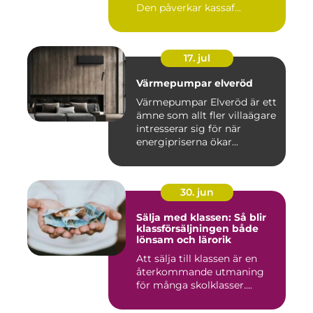
Den påverkar kassaf...
17. jul
Värmepumpar elveröd
Värmepumpar Elveröd är ett
ämne som allt fler villaägare
intresserar sig för när
energipriserna ökar...
30. jun
Sälja med klassen: Så blir
klassförsäljningen både
lönsam och lärorik
Att sälja till klassen är en
återkommande utmaning
för många skolklasser....