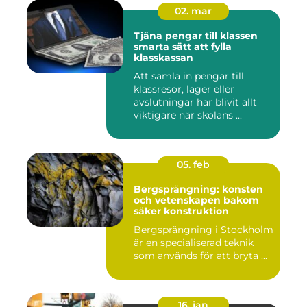
02. mar
Tjäna pengar till klassen
smarta sätt att fylla
klasskassan
Att samla in pengar till
klassresor, läger eller
avslutningar har blivit allt
viktigare när skolans ...
05. feb
Bergsprängning: konsten
och vetenskapen bakom
säker konstruktion
Bergsprängning i Stockholm
är en specialiserad teknik
som används för att bryta ...
16. jan