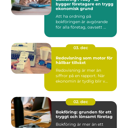
bygger företagare en trygg
ekonomisk grund
Att ha ordning på
bokföringen är avgörande
för alla företag, oavsett ...
03. dec
Redovisning som motor för
hållbar tillväxt
Redovisning är mer än
siffror på en rapport. När
ekonomin är tydlig blir v...
02. dec
Bokföring: grunden för ett
tryggt och lönsamt företag
Bokföring är mer än ett