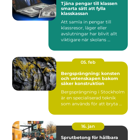
Tjäna pengar till klassen
smarta sätt att fylla
klasskassan
Att samla in pengar till
klassresor, läger eller
avslutningar har blivit allt
viktigare när skolans ...
05. feb
Bergsprängning: konsten
och vetenskapen bakom
säker konstruktion
Bergsprängning i Stockholm
är en specialiserad teknik
som används för att bryta ...
16. jan
Sprutbetong för hållbara