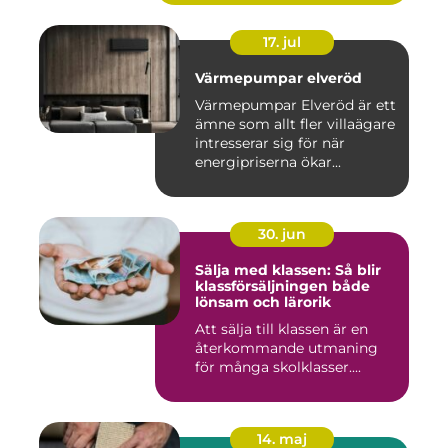
17. jul
Värmepumpar elveröd
Värmepumpar Elveröd är ett
ämne som allt fler villaägare
intresserar sig för när
energipriserna ökar...
30. jun
Sälja med klassen: Så blir
klassförsäljningen både
lönsam och lärorik
Att sälja till klassen är en
återkommande utmaning
för många skolklasser....
14. maj