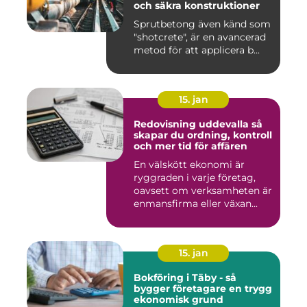
och säkra konstruktioner
Sprutbetong även känd som
"shotcrete", är en avancerad
metod för att applicera b...
15. jan
Redovisning uddevalla så
skapar du ordning, kontroll
och mer tid för affären
En välskött ekonomi är
ryggraden i varje företag,
oavsett om verksamheten är
enmansfirma eller växan...
15. jan
Bokföring i Täby - så
bygger företagare en trygg
ekonomisk grund