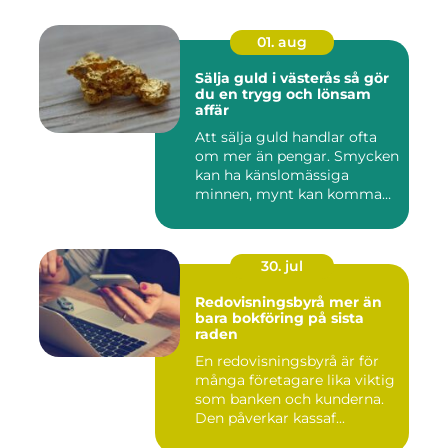
01. aug
Sälja guld i västerås så gör
du en trygg och lönsam
affär
Att sälja guld handlar ofta
om mer än pengar. Smycken
kan ha känslomässiga
minnen, mynt kan komma
fr...
30. jul
Redovisningsbyrå mer än
bara bokföring på sista
raden
En redovisningsbyrå är för
många företagare lika viktig
som banken och kunderna.
Den påverkar kassaf...