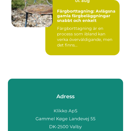
01. aug
Färgborttagning: Avlägsna
gamla färgbeläggningar
snabbt och enkelt
Färgborttagning är en
process som ibland kan
verka överväldigande, men
det finns...
Adress