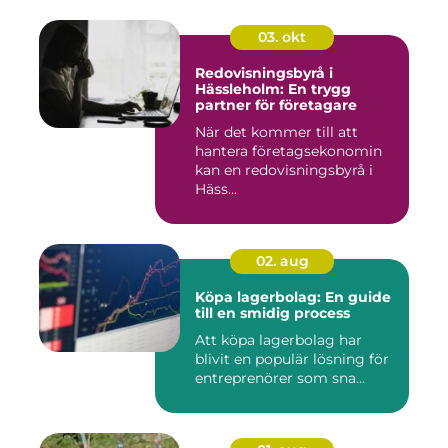
03. okt
Redovisningsbyrå i
Hässleholm: En trygg
partner för företagare
När det kommer till att
hantera företagsekonomin
kan en redovisningsbyrå i
Häss...
02. aug
Köpa lagerbolag: En guide
till en smidig process
Att köpa lagerbolag har
blivit en populär lösning för
entreprenörer som sna...