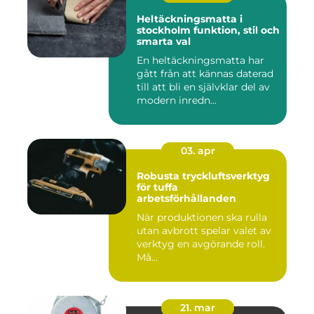
Heltäckningsmatta i
stockholm funktion, stil och
smarta val
En heltäckningsmatta har
gått från att kännas daterad
till att bli en självklar del av
modern inredn...
03. apr
Robusta tryckluftsverktyg
för tuffa
arbetsförhållanden
När produktionen ska rulla
utan avbrott spelar valet av
verktyg en avgörande roll.
Må...
21. mar