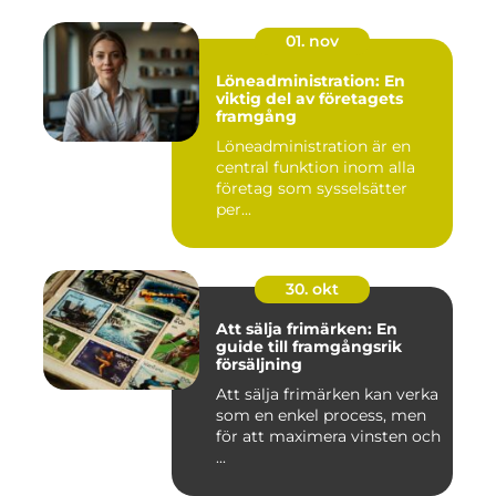
01. nov
Löneadministration: En
viktig del av företagets
framgång
Löneadministration är en
central funktion inom alla
företag som sysselsätter
per...
30. okt
Att sälja frimärken: En
guide till framgångsrik
försäljning
Att sälja frimärken kan verka
som en enkel process, men
för att maximera vinsten och
...