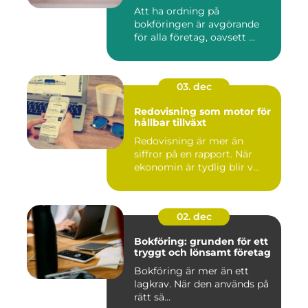
Att ha ordning på
bokföringen är avgörande
för alla företag, oavsett ...
03. dec
Redovisning som motor för
hållbar tillväxt
Redovisning är mer än
siffror på en rapport. När
ekonomin är tydlig blir v...
02. dec
Bokföring: grunden för ett
tryggt och lönsamt företag
Bokföring är mer än ett
lagkrav. När den används på
rätt sä...