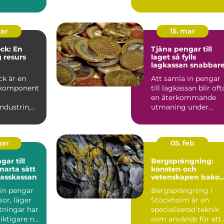
edn...
roll. Må...
mar
15. mar
ck: En
Tjäna pengar till
g resurs
laget så fylls
lagkassan snabbar
industrin
ck är en
Att samla in pengar
 komponent
till lagkassan blir oft
en återkommande
ndustrin,
utmaning under
r till att...
säsongen.
Cupavgifter, t...
mar
05. feb
ar till
Bergsprängning:
konsten och
klasskassan
vetenskapen bako
säker konstruktion
 in pengar
Bergsprängning i
esor, läger
Stockholm är en
utningar har
specialiserad teknik
 viktigare när
som används för att