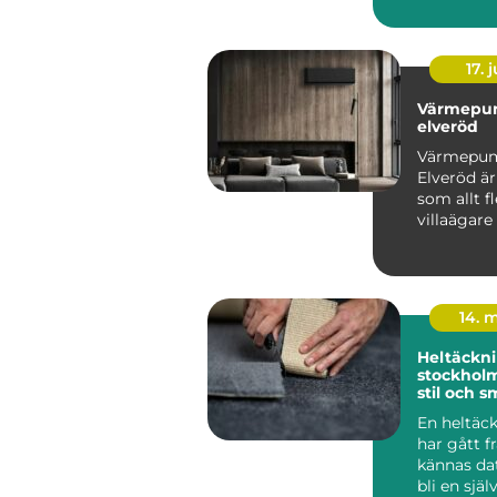
minnen, m
komma fr..
17. j
Värmepu
elveröd
Värmepu
Elveröd ä
som allt fl
villaägare
sig för när
energipris
14. 
Heltäckni
stockholm funkti
stil och s
En heltäc
har gått f
kännas dat
bli en själ