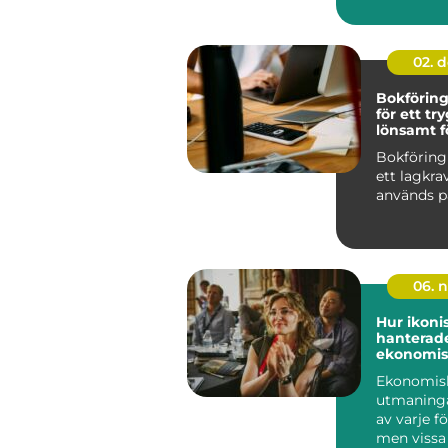
02. 
Bokförin
för ett tr
lönsamt f
Bokföring
ett lagkra
används på 
06. 
Hur ikoni
hanterade
ekonomis
utmaning
Ekonomis
utmaninga
av varje f
men vissa