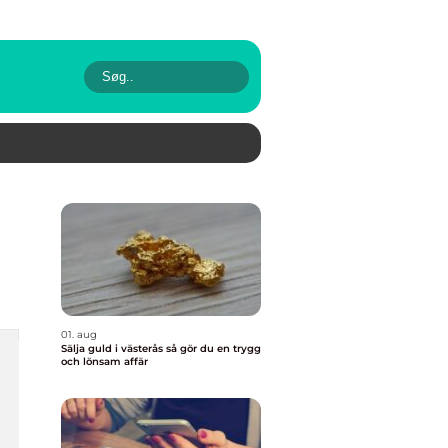
01. aug
Sälja guld i västerås så gör du en trygg
och lönsam affär