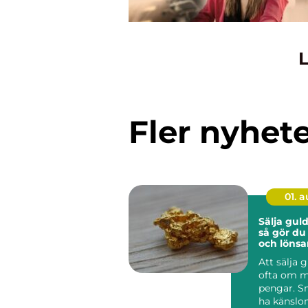
L
Fler nyhet
01. 
Sälja guld
så gör du
och lönsa
Att sälja 
ofta om m
pengar. S
ha känslo