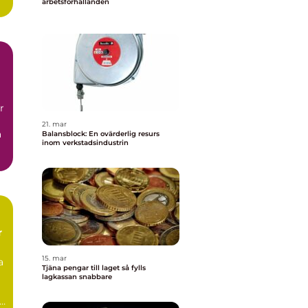
arbetsförhållanden
r
21. mar
a
Balansblock: En ovärderlig resurs
inom verkstadsindustrin
r
15. mar
a
Tjäna pengar till laget så fylls
lagkassan snabbare
e