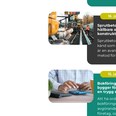
skolans ...
16. j
Sprutbeto
hållbara 
konstrukt
Sprutbeto
känd som 
är en ava
metod för
applicera b
15. j
Bokföring 
bygger fö
en trygg
grund
Att ha or
bokföring
avgörande 
företag, oa