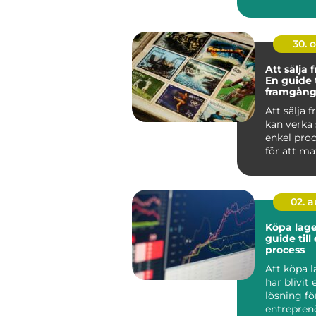
lyckats...
30. 
Att sälja 
En guide t
framgång
försäljnin
Att sälja 
kan verka
enkel pro
för att m
vinsten och
02. 
Köpa lage
guide till
process
Att köpa 
har blivit
lösning fö
entrepren