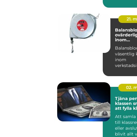
modern inr
21. 
Balansblo
ovärderli
inom
verkstads
Balansblo
väsentlig
inom
verkstadsi
där de bidra
02. 
Tjäna peng
klassen smarta sätt
att fylla 
Att samla
till klassr
eller avsl
blivit allt