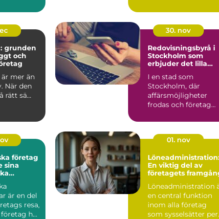
blir v...
dec
30. nov
g: grunden
Redovisningsbyrå i
yggt och
Stockholm som
öretag
erbjuder det lilla
extra
 är mer än
I en stad som
v. När den
Stockholm, där
rätt sä...
affärsmöjligheter
frodas och företag
ständigt ...
nov
01. nov
ska företag
Löneadministration
 sina
En viktig del av
ka
företagets framgån
ar
ka
Löneadministration 
r är en del
en central funktion
öretags resa,
inom alla företag
 företag har
som sysselsätter per.