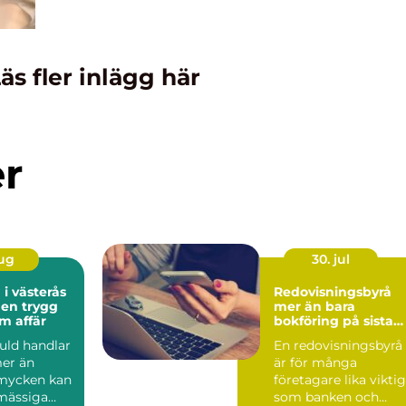
äs fler inlägg här
er
aug
30. jul
 i västerås
Redovisningsbyrå
 en trygg
mer än bara
m affär
bokföring på sista
raden
guld handlar
En redovisningsbyrå
er än
är för många
mycken kan
företagare lika viktig
mässiga
som banken och