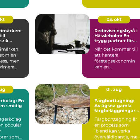
okt
03. okt
frimärken:
Redovisningsbyrå i
ill
Hässleholm: En
srik
trygg partner för
g
företagare
frimärken
När det kommer till
 som en
att hantera
cess, men
företagsekonomin
aximera
kan en
 ...
redovisningsbyrå i
Häss...
aug
01. aug
rbolag: En
Färgborttagning:
 en smidig
Avlägsna gamla
färgbeläggningar
snabbt och enkelt
lagerbolag
Färgborttagning är
 en populär
en process som
r
ibland kan verka
örer som
överväldigande, me