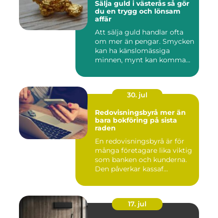
Sälja guld i västerås så gör
du en trygg och lönsam
affär
Att sälja guld handlar ofta
om mer än pengar. Smycken
kan ha känslomässiga
minnen, mynt kan komma
fr...
30. jul
Redovisningsbyrå mer än
bara bokföring på sista
raden
En redovisningsbyrå är för
många företagare lika viktig
som banken och kunderna.
Den påverkar kassaf...
17. jul