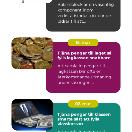
Balansblock är en väsentlig
komponent inom
verkstadsindustrin, där de
bidrar till att...
15. mar
Tjäna pengar till laget så
fylls lagkassan snabbare
Att samla in pengar till
lagkassan blir ofta en
återkommande utmaning
under säsongen.
Cupavgifter, t...
02. mar
Tjäna pengar till klassen
smarta sätt att fylla
klasskassan
Att samla in pengar till