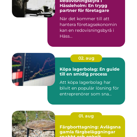
Redovisningsbyrå i
Hässleholm: En trygg
partner för företagare
När det kommer till att
hantera företagsekonomin
kan en redovisningsbyrå i
Häss...
02. aug
Köpa lagerbolag: En guide
till en smidig process
Att köpa lagerbolag har
blivit en populär lösning för
entreprenörer som sna...
01. aug
Färgborttagning: Avlägsna
gamla färgbeläggningar
snabbt och enkelt