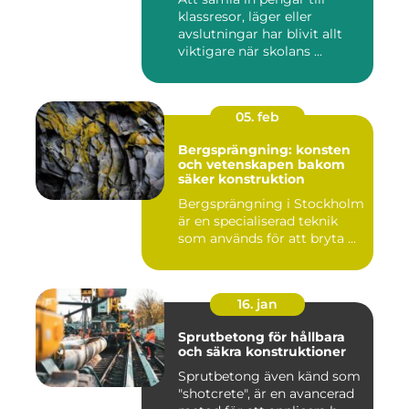
klassresor, läger eller
avslutningar har blivit allt
viktigare när skolans ...
05. feb
Bergsprängning: konsten
och vetenskapen bakom
säker konstruktion
Bergsprängning i Stockholm
är en specialiserad teknik
som används för att bryta ...
16. jan
Sprutbetong för hållbara
och säkra konstruktioner
Sprutbetong även känd som
"shotcrete", är en avancerad