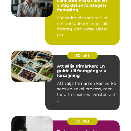
Löneadministration: En
viktig del av företagets
framgång
Löneadministration är en
central funktion inom alla
företag som sysselsätter
per...
30. okt
Att sälja frimärken: En
guide till framgångsrik
försäljning
Att sälja frimärken kan verka
som en enkel process, men
för att maximera vinsten och
...
03. okt