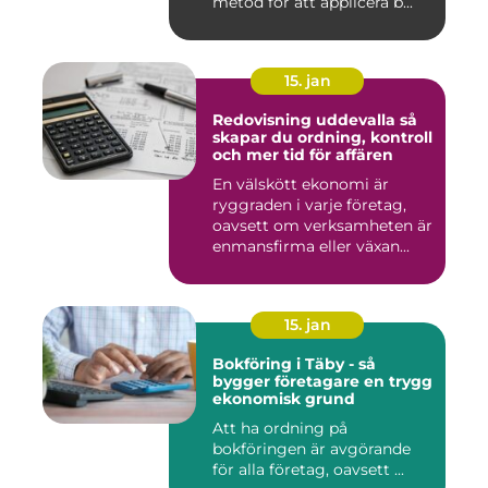
metod för att applicera b...
15. jan
Redovisning uddevalla så
skapar du ordning, kontroll
och mer tid för affären
En välskött ekonomi är
ryggraden i varje företag,
oavsett om verksamheten är
enmansfirma eller växan...
15. jan
Bokföring i Täby - så
bygger företagare en trygg
ekonomisk grund
Att ha ordning på
bokföringen är avgörande
för alla företag, oavsett ...