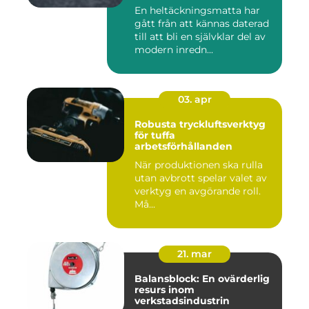
En heltäckningsmatta har
gått från att kännas daterad
till att bli en självklar del av
modern inredn...
03. apr
Robusta tryckluftsverktyg
för tuffa
arbetsförhållanden
När produktionen ska rulla
utan avbrott spelar valet av
verktyg en avgörande roll.
Må...
21. mar
Balansblock: En ovärderlig
resurs inom
verkstadsindustrin