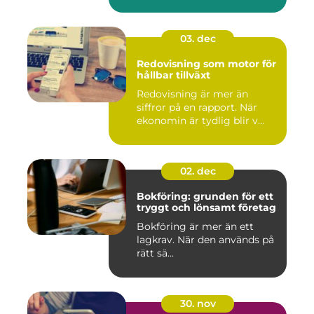
03. dec
Redovisning som motor för
hållbar tillväxt
Redovisning är mer än
siffror på en rapport. När
ekonomin är tydlig blir v...
02. dec
Bokföring: grunden för ett
tryggt och lönsamt företag
Bokföring är mer än ett
lagkrav. När den används på
rätt sä...
30. nov