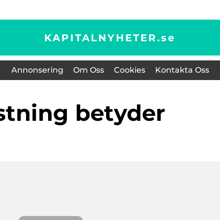
KAPITALNYHETER.
se
Annonsering
Om Oss
Cookies
Kontakta Oss
stning betyder