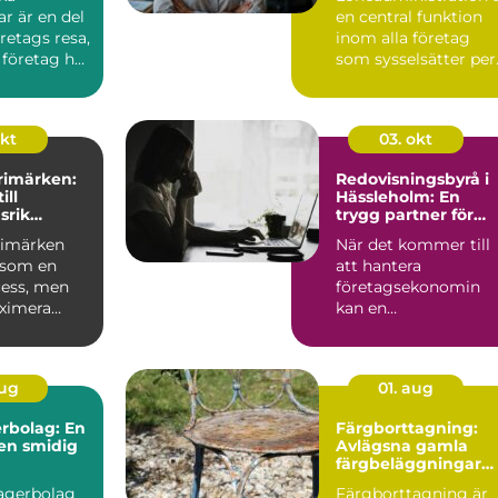
r är en del
en central funktion
öretags resa,
inom alla företag
 företag har
som sysselsätter per.
okt
03. okt
frimärken:
Redovisningsbyrå i
ill
Hässleholm: En
srik
trygg partner för
g
företagare
frimärken
När det kommer till
 som en
att hantera
cess, men
företagsekonomin
aximera
kan en
 ...
redovisningsbyrå i
Häss...
aug
01. aug
rbolag: En
Färgborttagning:
 en smidig
Avlägsna gamla
färgbeläggningar
snabbt och enkelt
lagerbolag
Färgborttagning är