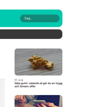
01. aug
Sälja guld i västerås så gör du en trygg
och lönsam affär