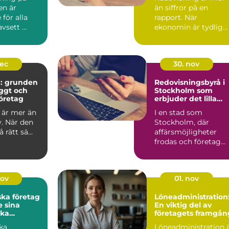
en är
än siffror på en
för alla
rapport. När
vsett ...
ekonomin är tydlig
blir v...
dec
30. nov
g: grunden
Redovisningsbyrå i
yggt och
Stockholm som
öretag
erbjuder det lilla
extra
 är mer än
I en stad som
v. När den
Stockholm, där
rätt sä...
affärsmöjligheter
frodas och företag
ständigt ...
nov
01. nov
ska företag
Löneadministration
 sina
En viktig del av
ka
företagets framgån
ar
ka
Löneadministration 