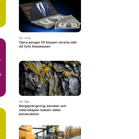
e
02. mar
Tjäna pengar till klassen smarta sätt
att fylla klasskassan
e
a
05. feb
Bergsprängning: konsten och
vetenskapen bakom säker
konstruktion
m