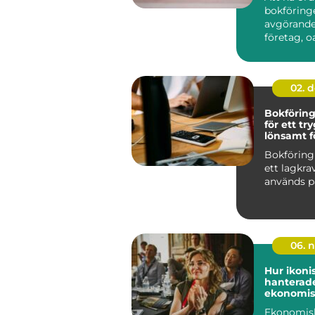
bokföring
avgörande 
företag, oa
02. 
Bokförin
för ett tr
lönsamt f
Bokföring
ett lagkra
används på 
06. 
Hur ikoni
hanterade
ekonomis
utmaning
Ekonomis