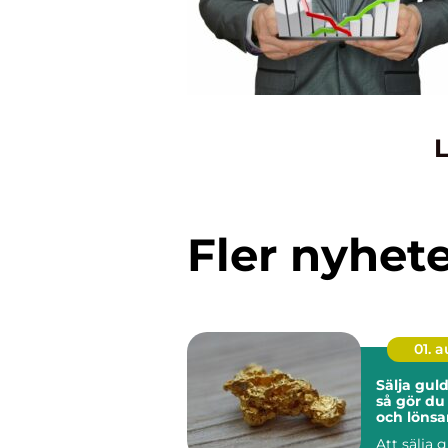
L
Fler nyhet
01. 
Sälja guld
så gör du
och lönsa
Att sälja 