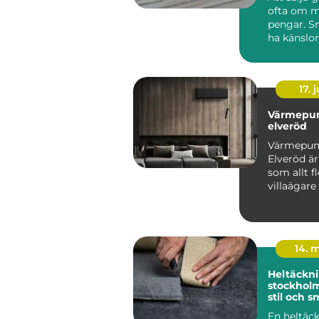
ofta om m
pengar. S
ha känslo
minnen, m
komma fr..
17. j
Värmepu
elveröd
Värmepu
Elveröd ä
som allt fl
villaägare
sig för när
energipris
14. 
Heltäckni
stockholm funkti
stil och s
En heltäc