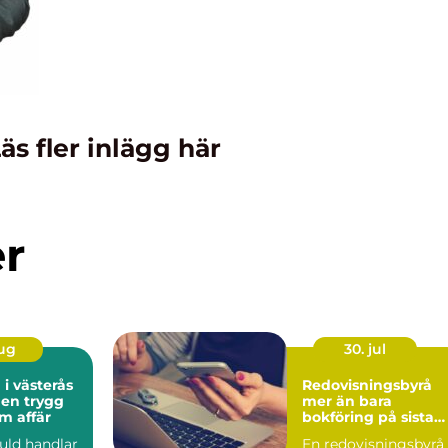
äs fler inlägg här
er
aug
30. jul
 i västerås
Redovisningsbyrå
 en trygg
mer än bara
m affär
bokföring på sista
raden
guld handlar
En redovisningsbyrå