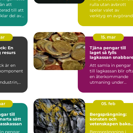
rån att
rulla utan avbrott
erad till att
spelar valet av
vklar del av
verktyg en avgörand
edn...
roll. Må...
mar
15. mar
ck: En
Tjäna pengar till
g resurs
laget så fylls
lagkassan snabbar
industrin
ck är en
Att samla in pengar
 komponent
till lagkassan blir oft
en återkommande
ndustrin,
utmaning under
r till att...
säsongen.
Cupavgifter, t...
mar
05. feb
ar till
Bergsprängning:
konsten och
klasskassan
vetenskapen bako
säker konstruktion
 in pengar
Bergsprängning i