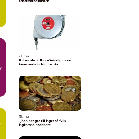
arbetsförhållanden
21. mar
Balansblock: En ovärderlig resurs
inom verkstadsindustrin
r
a
15. mar
Tjäna pengar till laget så fylls
r
lagkassan snabbare
a