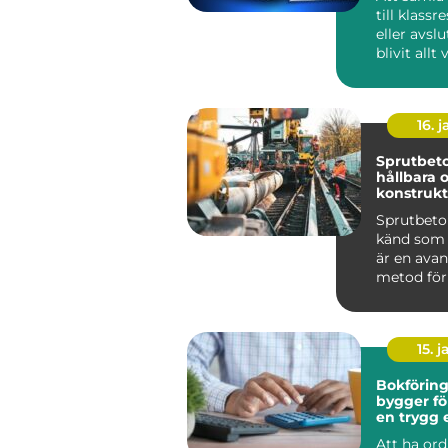
till klassr
eller avsl
blivit allt
skolans ...
16. j
Sprutbeto
hållbara 
konstrukt
Sprutbeto
känd som 
är en ava
metod för
applicera b
15. j
Bokföring 
bygger fö
en trygg
grund
Att ha or