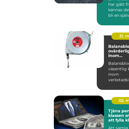
har gått f
kännas dat
bli en själ
modern inr
21. 
Balansblo
ovärderli
inom
verkstads
Balansblo
väsentlig
inom
verkstadsi
där de bidra
02. 
Tjäna peng
klassen smarta sätt
att fylla 
Att samla