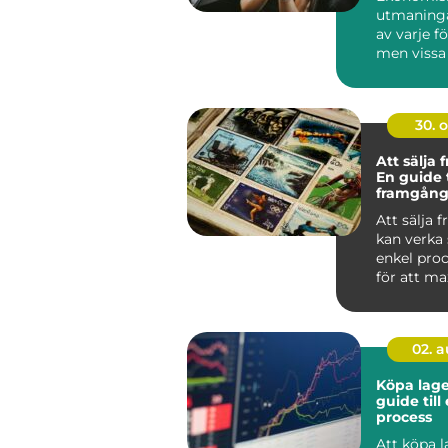
utmaninga
av varje f
men vissa
lyckats...
30. 
Att sälja 
En guide t
framgång
försäljnin
Att sälja 
kan verka
enkel pro
för att m
vinsten och
02. 
Köpa lage
guide till
process
Att köpa 