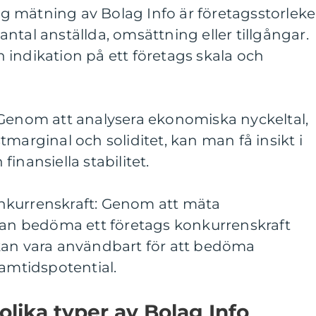
tig mätning av Bolag Info är företagsstorleke
ntal anställda, omsättning eller tillgångar.
indikation på ett företags skala och
 Genom att analysera ekonomiska nyckeltal,
marginal och soliditet, kan man få insikt i
inansiella stabilitet.
nkurrenskraft: Genom att mäta
n bedöma ett företags konkurrenskraft
kan vara användbart för att bedöma
ramtidspotential.
olika typer av Bolag Info