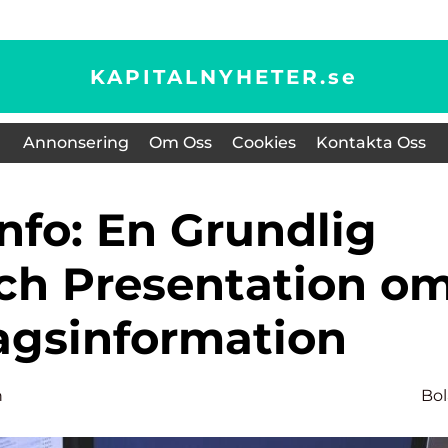
KAPITALNYHETER.
se
Annonsering
Om Oss
Cookies
Kontakta Oss
och Presentation o
agsinformation
n
Bo