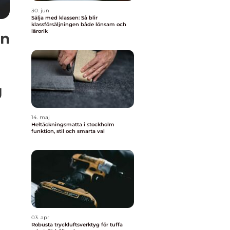
30. jun
Sälja med klassen: Så blir
klassförsäljningen både lönsam och
lärorik
on
g
14. maj
Heltäckningsmatta i stockholm
funktion, stil och smarta val
03. apr
Robusta tryckluftsverktyg för tuffa