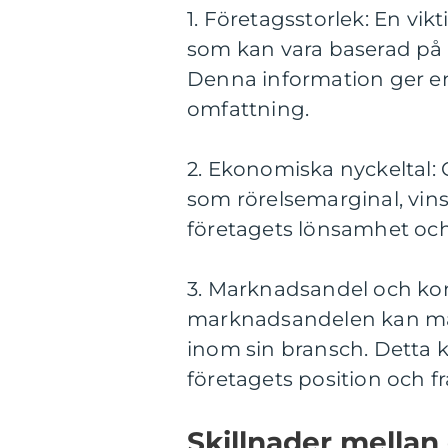
1. Företagsstorlek: En vik
som kan vara baserad på a
Denna information ger en 
omfattning.
2. Ekonomiska nyckeltal:
som rörelsemarginal, vinst
företagets lönsamhet och f
3. Marknadsandel och ko
marknadsandelen kan ma
inom sin bransch. Detta 
företagets position och f
Skillnader mellan 