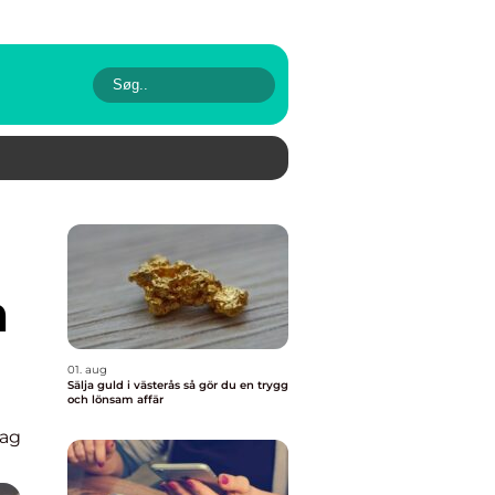
m
01. aug
Sälja guld i västerås så gör du en trygg
och lönsam affär
lag