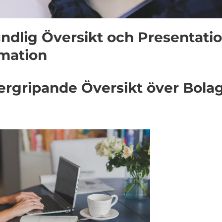
undlig Översikt och Presentati
mation
rgripande Översikt över Bola