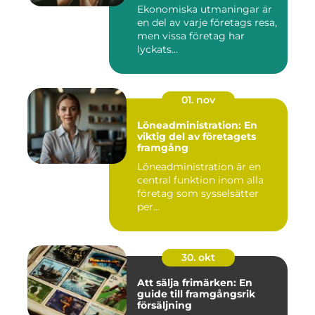
Ekonomiska utmaningar är
en del av varje företags resa,
men vissa företag har
lyckats...
01. nov
Löneadministration: En
viktig del av företagets
framgång
Löneadministration är en
central funktion inom alla
företag som sysselsätter
per...
30. okt
Att sälja frimärken: En
guide till framgångsrik
försäljning