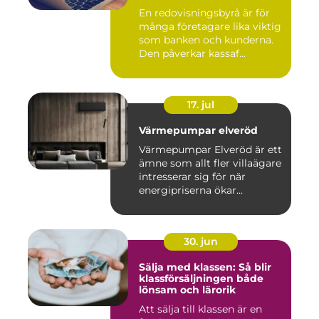
En redovisningsbyrå är för
många företagare lika viktig
som banken och kunderna.
Den påverkar kassaf...
17. jul
Värmepumpar elveröd
Värmepumpar Elveröd är ett
ämne som allt fler villaägare
intresserar sig för när
energipriserna ökar...
30. jun
Sälja med klassen: Så blir
klassförsäljningen både
lönsam och lärorik
Att sälja till klassen är en