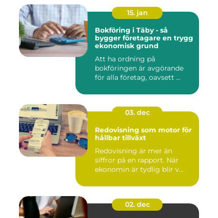
15. jan
Bokföring i Täby - så
bygger företagare en trygg
ekonomisk grund
Att ha ordning på
bokföringen är avgörande
för alla företag, oavsett ...
03. dec
Redovisning som motor för
hållbar tillväxt
Redovisning är mer än
siffror på en rapport. När
ekonomin är tydlig blir v...
02. dec