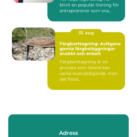
blivit en populär lösning för
entreprenörer som sna...
01. aug
Färgborttagning: Avlägsna
gamla färgbeläggningar
snabbt och enkelt
Färgborttagning är en
process som ibland kan
verka överväldigande, men
det finns...
Adress