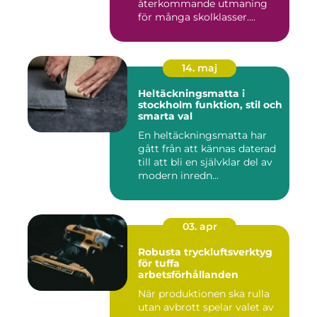
återkommande utmaning
för många skolklasser....
14. maj
Heltäckningsmatta i
stockholm funktion, stil och
smarta val
En heltäckningsmatta har
gått från att kännas daterad
till att bli en självklar del av
modern inredn...
03. apr
Robusta tryckluftsverktyg
för tuffa
arbetsförhållanden
När produktionen ska rulla
utan avbrott spelar valet av