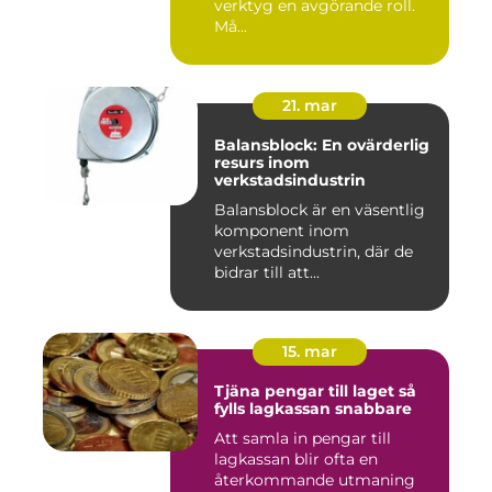
verktyg en avgörande roll.
Må...
21. mar
Balansblock: En ovärderlig
resurs inom
verkstadsindustrin
Balansblock är en väsentlig
komponent inom
verkstadsindustrin, där de
bidrar till att...
15. mar
Tjäna pengar till laget så
fylls lagkassan snabbare
Att samla in pengar till
lagkassan blir ofta en
återkommande utmaning