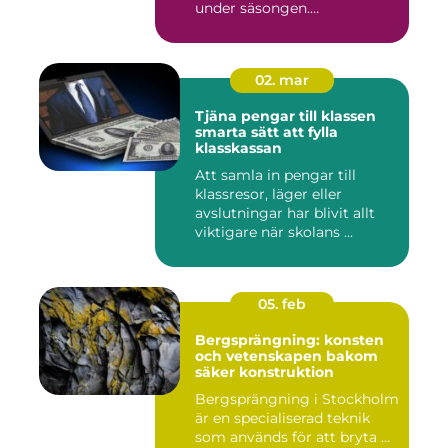
under säsongen.
Cupavgifter, t...
02. mar
Tjäna pengar till klassen
smarta sätt att fylla
klasskassan
Att samla in pengar till
klassresor, läger eller
avslutningar har blivit allt
viktigare när skolans ...
05. feb
Bergsprängning: konsten
och vetenskapen bakom
säker konstruktion
Bergsprängning i Stockholm
är en specialiserad teknik
som används för att bryta ...