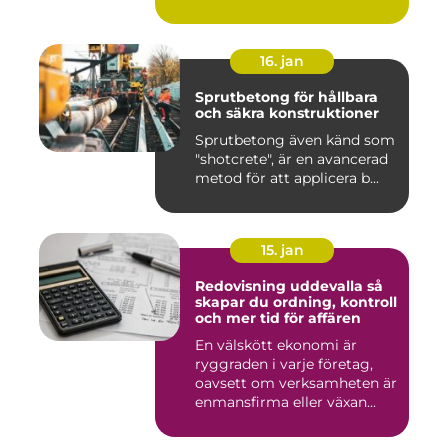
16. jan
Sprutbetong för hållbara
och säkra konstruktioner
Sprutbetong även känd som
"shotcrete", är en avancerad
metod för att applicera b...
15. jan
Redovisning uddevalla så
skapar du ordning, kontroll
och mer tid för affären
En välskött ekonomi är
ryggraden i varje företag,
oavsett om verksamheten är
enmansfirma eller växan...