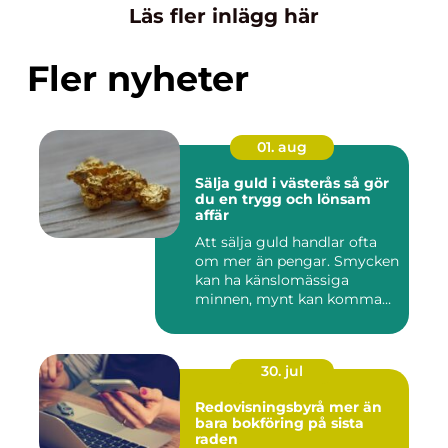
Läs fler inlägg här
Fler nyheter
01. aug
Sälja guld i västerås så gör
du en trygg och lönsam
affär
Att sälja guld handlar ofta
om mer än pengar. Smycken
kan ha känslomässiga
minnen, mynt kan komma
fr...
30. jul
Redovisningsbyrå mer än
bara bokföring på sista
raden