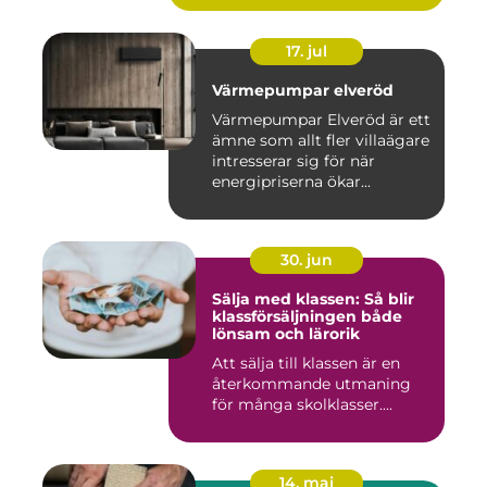
17. jul
Värmepumpar elveröd
Värmepumpar Elveröd är ett
ämne som allt fler villaägare
intresserar sig för när
energipriserna ökar...
30. jun
Sälja med klassen: Så blir
klassförsäljningen både
lönsam och lärorik
Att sälja till klassen är en
återkommande utmaning
för många skolklasser....
14. maj