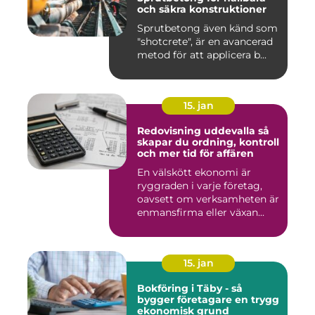
och säkra konstruktioner
Sprutbetong även känd som
"shotcrete", är en avancerad
metod för att applicera b...
15. jan
Redovisning uddevalla så
skapar du ordning, kontroll
och mer tid för affären
En välskött ekonomi är
ryggraden i varje företag,
oavsett om verksamheten är
enmansfirma eller växan...
15. jan
Bokföring i Täby - så
bygger företagare en trygg
ekonomisk grund