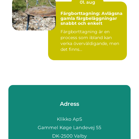
01. aug
Färgborttagning: Avlägsna
gamla färgbeläggningar
snabbt och enkelt
Färgborttagning är en
process som ibland kan
verka överväldigande, men
det finns...
Adress