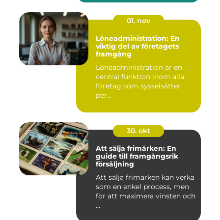
01. nov
Löneadministration: En
viktig del av företagets
framgång
Löneadministration är en
central funktion inom alla
företag som sysselsätter
per...
30. okt
Att sälja frimärken: En
guide till framgångsrik
försäljning
Att sälja frimärken kan verka
som en enkel process, men
för att maximera vinsten och
...