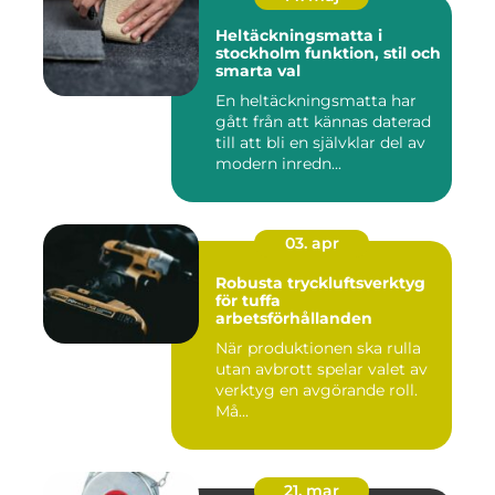
Heltäckningsmatta i
stockholm funktion, stil och
smarta val
En heltäckningsmatta har
gått från att kännas daterad
till att bli en självklar del av
modern inredn...
03. apr
Robusta tryckluftsverktyg
för tuffa
arbetsförhållanden
När produktionen ska rulla
utan avbrott spelar valet av
verktyg en avgörande roll.
Må...
21. mar