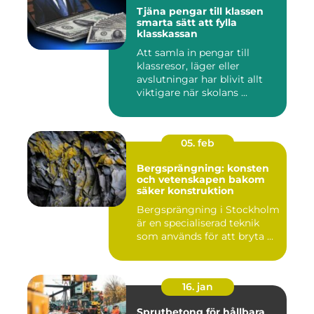
Tjäna pengar till klassen
smarta sätt att fylla
klasskassan
Att samla in pengar till
klassresor, läger eller
avslutningar har blivit allt
viktigare när skolans ...
05. feb
Bergsprängning: konsten
och vetenskapen bakom
säker konstruktion
Bergsprängning i Stockholm
är en specialiserad teknik
som används för att bryta ...
16. jan
Sprutbetong för hållbara