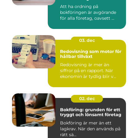
Att ha ordning på
bokföringen är avgörande
för alla företag, oavsett ...
03. dec
Redovisning som motor för
hållbar tillväxt
Redovisning är mer än
siffror på en rapport. När
ekonomin är tydlig blir v...
02. dec
Bokföring: grunden för ett
tryggt och lönsamt företag
Bokföring är mer än ett
lagkrav. När den används på
rätt sä...