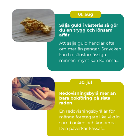
01. aug
Sälja guld i västerås så gör
du en trygg och lönsam
affär
Att sälja guld handlar ofta
om mer än pengar. Smycken
kan ha känslomässiga
minnen, mynt kan komma
fr...
30. jul
Redovisningsbyrå mer än
bara bokföring på sista
raden
En redovisningsbyrå är för
många företagare lika viktig
som banken och kunderna.
Den påverkar kassaf...