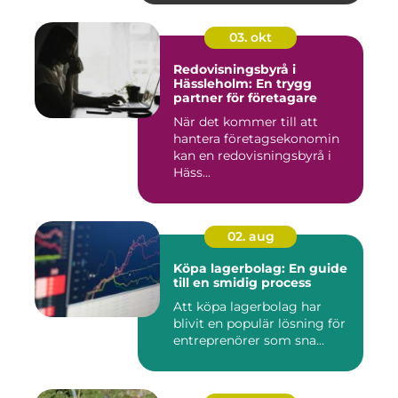
03. okt
Redovisningsbyrå i
Hässleholm: En trygg
partner för företagare
När det kommer till att
hantera företagsekonomin
kan en redovisningsbyrå i
Häss...
02. aug
Köpa lagerbolag: En guide
till en smidig process
Att köpa lagerbolag har
blivit en populär lösning för
entreprenörer som sna...