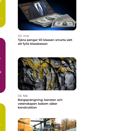
a
e
02. mar
Tjäna pengar till klassen smarta sätt
att fylla klasskassan
e
a
05. feb
Bergsprängning: konsten och
vetenskapen bakom säker
konstruktion
m