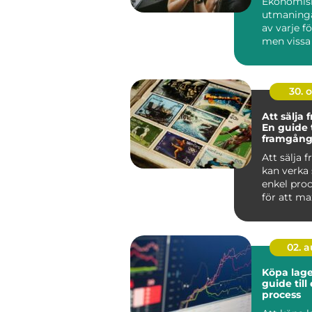
Ekonomis
utmaninga
av varje f
men vissa
lyckats...
30. 
Att sälja 
En guide t
framgång
försäljnin
Att sälja 
kan verka
enkel pro
för att m
vinsten och
02. 
Köpa lage
guide till
process