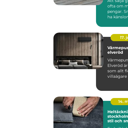
Att sälja 
ofta om m
pengar. S
ha känslo
minnen, m
komma fr..
17. j
Värmepu
elveröd
Värmepu
Elveröd ä
som allt fl
villaägare
sig för när
energipris
14. 
Heltäckni
stockholm funkti
stil och s