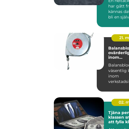
En heltäc
har gått f
kännas dat
bli en själ
modern inr
21. 
Balansblo
ovärderli
inom
verkstads
Balansblo
väsentlig
inom
verkstadsi
där de bidra
02. 
Tjäna peng
klassen smarta sätt
att fylla 