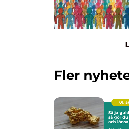
L
Fler nyhet
01. 
Sälja guld
så gör du
och lönsa