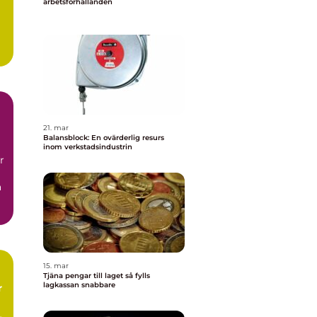
arbetsförhållanden
21. mar
Balansblock: En ovärderlig resurs
inom verkstadsindustrin
r
a
15. mar
Tjäna pengar till laget så fylls
lagkassan snabbare
r