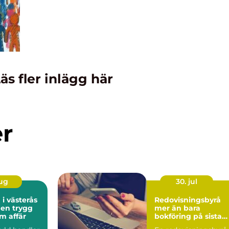
äs fler inlägg här
er
aug
30. jul
 i västerås
Redovisningsbyrå
 en trygg
mer än bara
m affär
bokföring på sista
raden