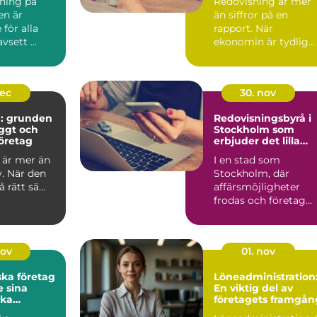
dning på
Redovisning är mer
en är
än siffror på en
för alla
rapport. När
vsett ...
ekonomin är tydlig
blir v...
dec
30. nov
g: grunden
Redovisningsbyrå i
yggt och
Stockholm som
öretag
erbjuder det lilla
extra
 är mer än
I en stad som
v. När den
Stockholm, där
rätt sä...
affärsmöjligheter
frodas och företag
ständigt ...
nov
01. nov
ska företag
Löneadministration
 sina
En viktig del av
ka
företagets framgån
ar