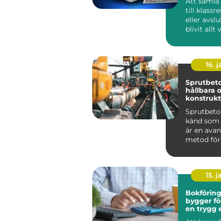
Att samla
till klassr
eller avsl
blivit allt
skolans ...
16. j
Sprutbeto
hållbara 
konstrukt
Sprutbeto
känd som 
är en ava
metod för
applicera b
15. j
Bokföring 
bygger fö
en trygg
grund