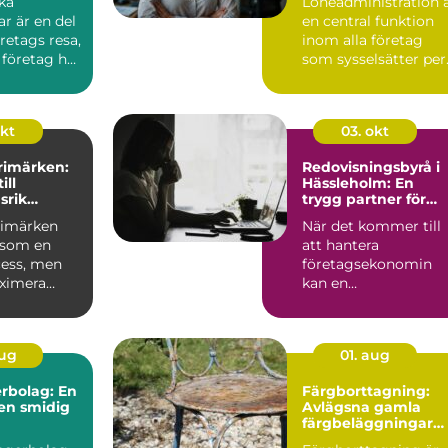
ka
Löneadministration 
r är en del
en central funktion
öretags resa,
inom alla företag
 företag har
som sysselsätter per.
okt
03. okt
frimärken:
Redovisningsbyrå i
ill
Hässleholm: En
srik
trygg partner för
g
företagare
frimärken
När det kommer till
 som en
att hantera
cess, men
företagsekonomin
aximera
kan en
 ...
redovisningsbyrå i
Häss...
aug
01. aug
rbolag: En
Färgborttagning:
 en smidig
Avlägsna gamla
färgbeläggningar
snabbt och enkelt