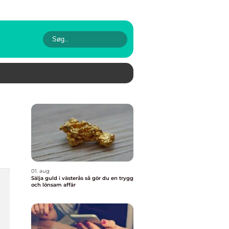
01. aug
Sälja guld i västerås så gör du en trygg
och lönsam affär