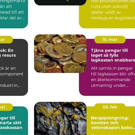
kningsmatta
När produktionen sk
rån att
rulla utan avbrott
erad till att
spelar valet av
vklar del av
verktyg en avgörand
edn...
roll. Må...
mar
15. mar
ck: En
Tjäna pengar till
g resurs
laget så fylls
lagkassan snabbar
industrin
ck är en
Att samla in pengar
 komponent
till lagkassan blir oft
en återkommande
ndustrin,
utmaning under
r till att...
säsongen.
Cupavgifter, t...
mar
05. feb
ar till
Bergsprängning:
konsten och
klasskassan
vetenskapen bako
säker konstruktion