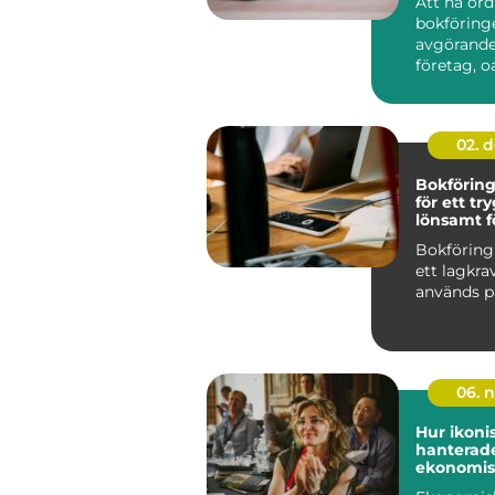
Att ha or
bokföring
avgörande 
företag, oa
02. 
Bokförin
för ett tr
lönsamt f
Bokföring
ett lagkra
används på 
06. 
Hur ikoni
hanterade
ekonomis
utmaning