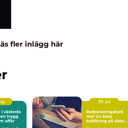
äs fler inlägg här
er
aug
30. jul
 i västerås
Redovisningsbyrå
 en trygg
mer än bara
m affär
bokföring på sista
raden