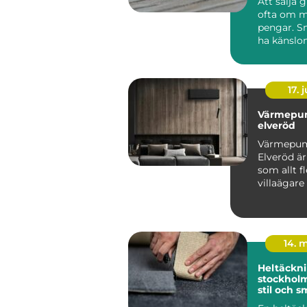
Att sälja 
ofta om m
pengar. S
ha känslo
minnen, m
komma fr..
17. j
Värmepu
elveröd
Värmepu
Elveröd ä
som allt fl
villaägare
sig för när
energipris
14. 
Heltäckni
stockholm funkti
stil och s