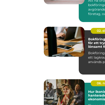
Att ha or
bokföring
avgörande 
företag, oa
02. 
Bokförin
för ett tr
lönsamt f
Bokföring
ett lagkra
används på 
06. 
Hur ikoni
hanterade
ekonomis
utmaning