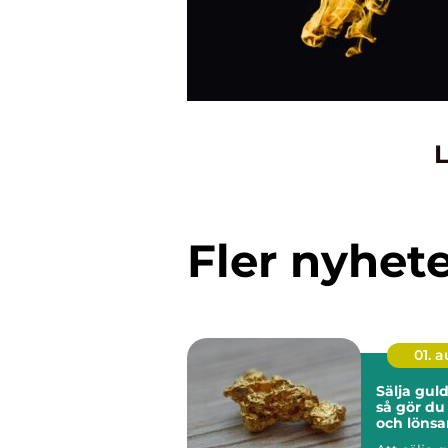
L
Fler nyhet
01. 
Sälja guld
så gör du
och lönsa