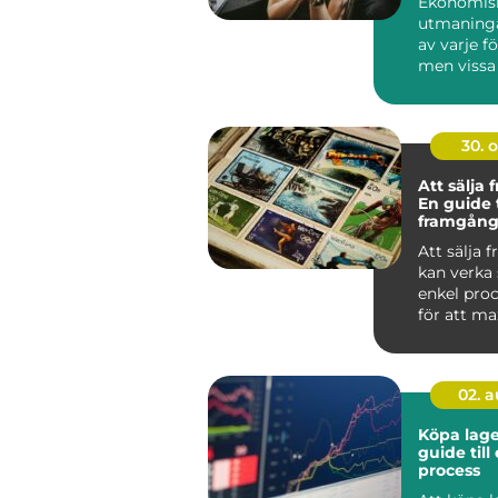
Ekonomis
utmaninga
av varje f
men vissa
lyckats...
30. 
Att sälja 
En guide t
framgång
försäljnin
Att sälja 
kan verka
enkel pro
för att m
vinsten och
02. 
Köpa lage
guide till
process