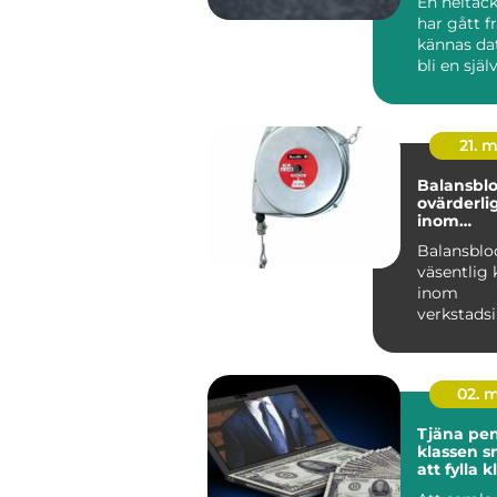
En heltäc
har gått f
kännas dat
bli en själ
modern inr
21. 
Balansblo
ovärderli
inom
verkstads
Balansblo
väsentlig
inom
verkstadsi
där de bidra
02. 
Tjäna peng
klassen smarta sätt
att fylla 