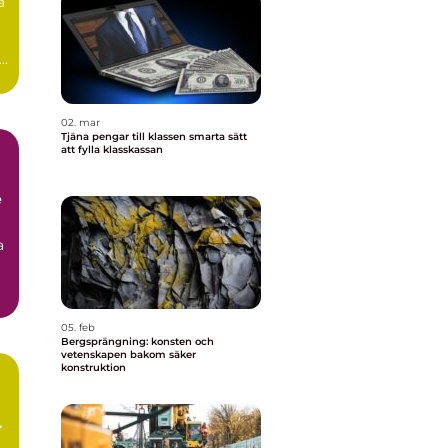
a
e
02. mar
Tjäna pengar till klassen smarta sätt
att fylla klasskassan
e
a
05. feb
Bergsprängning: konsten och
vetenskapen bakom säker
konstruktion
m