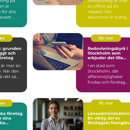
dning på
Redovisning är mer
en är
än siffror på en
för alla
rapport. När
vsett ...
ekonomin är tydlig
blir v...
dec
30. nov
g: grunden
Redovisningsbyrå i
yggt och
Stockholm som
öretag
erbjuder det lilla
extra
 är mer än
I en stad som
v. När den
Stockholm, där
rätt sä...
affärsmöjligheter
frodas och företag
ständigt ...
nov
01. nov
ska företag
Löneadministration
 sina
En viktig del av
ka
företagets framgån
ar