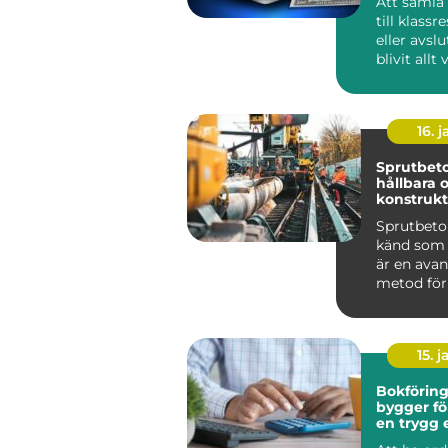
Att samla
till klassr
eller avsl
blivit allt
skolans ...
16. j
Sprutbeto
hållbara 
konstrukt
Sprutbeto
känd som 
är en ava
metod för
applicera b
15. j
Bokföring 
bygger fö
en trygg
grund