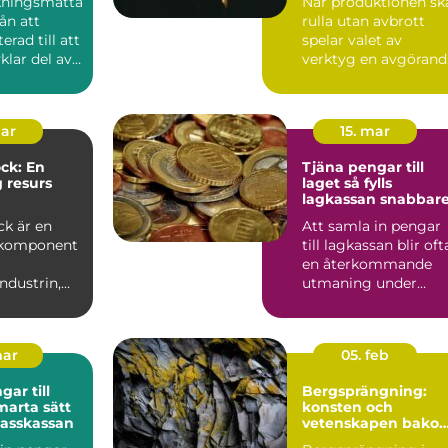
kningsmatta
När produktionen sk
rån att
rulla utan avbrott
erad till att
spelar valet av
vklar del av
verktyg en avgörand
edn...
roll. Må...
mar
15. mar
ck: En
Tjäna pengar till
g resurs
laget så fylls
lagkassan snabbar
industrin
ck är en
Att samla in pengar
 komponent
till lagkassan blir oft
en återkommande
ndustrin,
utmaning under
r till att...
säsongen.
Cupavgifter, t...
mar
05. feb
ar till
Bergsprängning:
konsten och
klasskassan
vetenskapen bako
säker konstruktion