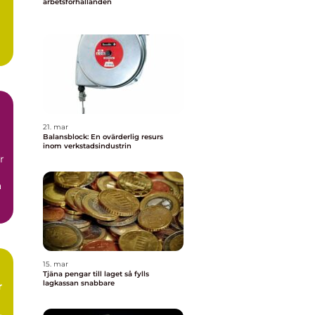
arbetsförhållanden
21. mar
Balansblock: En ovärderlig resurs
inom verkstadsindustrin
r
a
15. mar
Tjäna pengar till laget så fylls
lagkassan snabbare
r