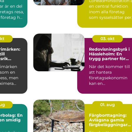
ka
Löneadministration 
r är en del
en central funktion
öretags resa,
inom alla företag
 företag har
som sysselsätter per.
okt
03. okt
frimärken:
Redovisningsbyrå i
ill
Hässleholm: En
srik
trygg partner för
g
företagare
frimärken
När det kommer till
 som en
att hantera
cess, men
företagsekonomin
aximera
kan en
 ...
redovisningsbyrå i
Häss...
aug
01. aug
rbolag: En
Färgborttagning:
 en smidig
Avlägsna gamla
färgbeläggningar
snabbt och enkelt