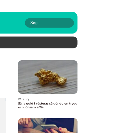
01. aug
Sälja guld i västerås så gör du en trygg
och lönsam affär