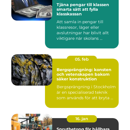
Tjäna pengar till klassen
smarta sätt att fylla
klasskassan
Att samla in pengar till
klassresor, läger eller
avslutningar har blivit allt
viktigare när skolans ...
05. feb
Bergsprängning: konsten
och vetenskapen bakom
säker konstruktion
Bergsprängning i Stockholm
är en specialiserad teknik
som används för att bryta ...
16. jan
Sprutbetong för hållbara