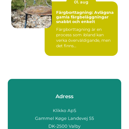
01. aug
Färgborttagning: Avlägsna
gamla färgbeläggningar
snabbt och enkelt
Färgborttagning är en
process som ibland kan
verka överväldigande, men
det finns...
Adress