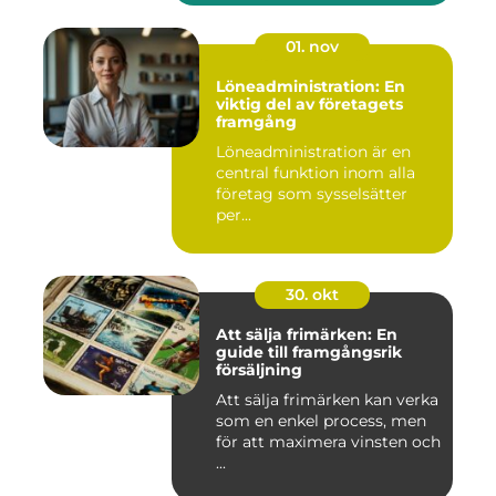
01. nov
Löneadministration: En
viktig del av företagets
framgång
Löneadministration är en
central funktion inom alla
företag som sysselsätter
per...
30. okt
Att sälja frimärken: En
guide till framgångsrik
försäljning
Att sälja frimärken kan verka
som en enkel process, men
för att maximera vinsten och
...