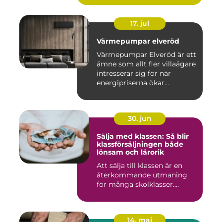
17. jul
Värmepumpar elveröd
Värmepumpar Elveröd är ett
ämne som allt fler villaägare
intresserar sig för när
energipriserna ökar...
30. jun
Sälja med klassen: Så blir
klassförsäljningen både
lönsam och lärorik
Att sälja till klassen är en
återkommande utmaning
för många skolklasser....
14. maj