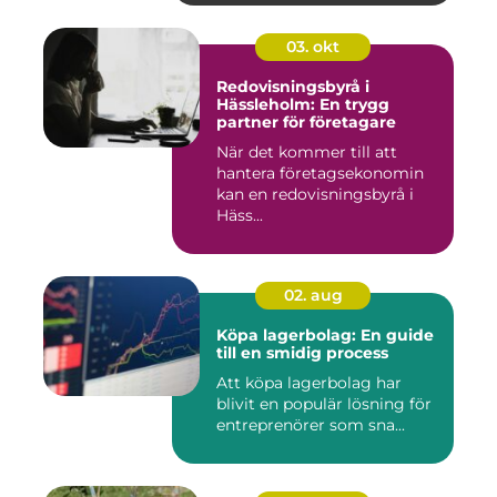
03. okt
Redovisningsbyrå i
Hässleholm: En trygg
partner för företagare
När det kommer till att
hantera företagsekonomin
kan en redovisningsbyrå i
Häss...
02. aug
Köpa lagerbolag: En guide
till en smidig process
Att köpa lagerbolag har
blivit en populär lösning för
entreprenörer som sna...