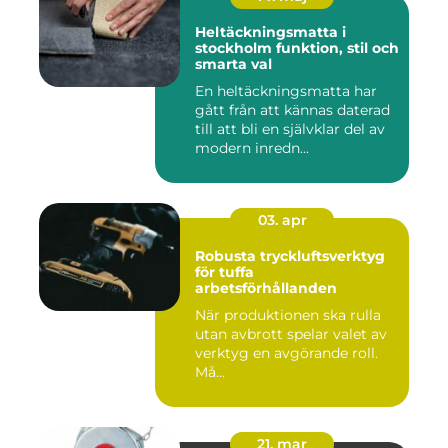
Heltäckningsmatta i
stockholm funktion, stil och
smarta val
En heltäckningsmatta har
gått från att kännas daterad
till att bli en självklar del av
modern inredn...
03. apr
Robusta tryckluftsverktyg
för tuffa
arbetsförhållanden
När produktionen ska rulla
utan avbrott spelar valet av
verktyg en avgörande roll.
Må...
21. mar