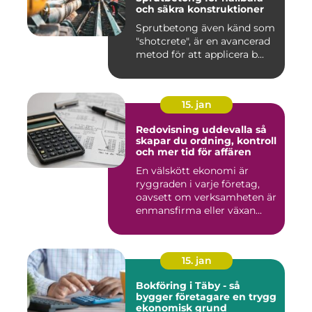
och säkra konstruktioner
Sprutbetong även känd som
"shotcrete", är en avancerad
metod för att applicera b...
15. jan
Redovisning uddevalla så
skapar du ordning, kontroll
och mer tid för affären
En välskött ekonomi är
ryggraden i varje företag,
oavsett om verksamheten är
enmansfirma eller växan...
15. jan
Bokföring i Täby - så
bygger företagare en trygg
ekonomisk grund