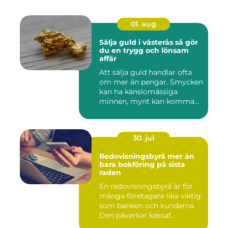
01. aug
Sälja guld i västerås så gör
du en trygg och lönsam
affär
Att sälja guld handlar ofta
om mer än pengar. Smycken
kan ha känslomässiga
minnen, mynt kan komma
fr...
30. jul
Redovisningsbyrå mer än
bara bokföring på sista
raden
En redovisningsbyrå är för
många företagare lika viktig
som banken och kunderna.
Den påverkar kassaf...