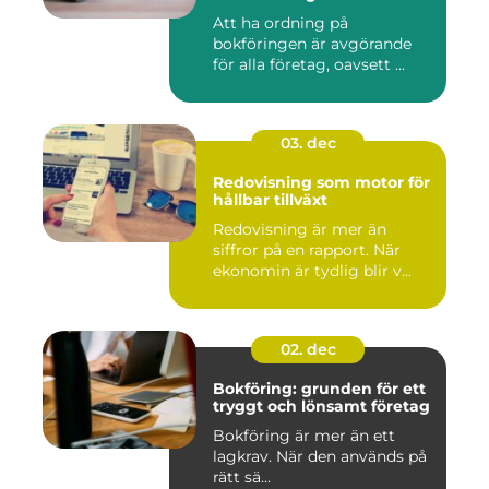
Att ha ordning på
bokföringen är avgörande
för alla företag, oavsett ...
03. dec
Redovisning som motor för
hållbar tillväxt
Redovisning är mer än
siffror på en rapport. När
ekonomin är tydlig blir v...
02. dec
Bokföring: grunden för ett
tryggt och lönsamt företag
Bokföring är mer än ett
lagkrav. När den används på
rätt sä...