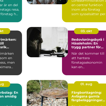
ka
Löneadministration 
r är en del
en central funktion
öretags resa,
inom alla företag
 företag har
som sysselsätter per.
okt
03. okt
frimärken:
Redovisningsbyrå i
ill
Hässleholm: En
srik
trygg partner för
g
företagare
frimärken
När det kommer till
 som en
att hantera
cess, men
företagsekonomin
aximera
kan en
 ...
redovisningsbyrå i
Häss...
aug
01. aug
rbolag: En
Färgborttagning:
 en smidig
Avlägsna gamla
färgbeläggningar
snabbt och enkelt