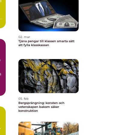
a
e
02. mar
Tjäna pengar till klassen smarta sätt
att fylla klasskassan
e
a
05. feb
Bergsprängning: konsten och
vetenskapen bakom säker
konstruktion
m