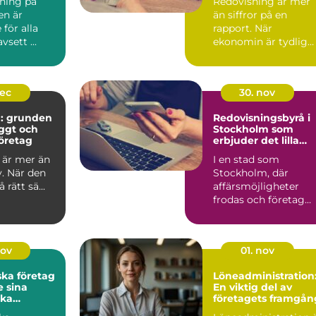
dning på
Redovisning är mer
en är
än siffror på en
för alla
rapport. När
vsett ...
ekonomin är tydlig
blir v...
dec
30. nov
g: grunden
Redovisningsbyrå i
yggt och
Stockholm som
öretag
erbjuder det lilla
extra
 är mer än
I en stad som
v. När den
Stockholm, där
rätt sä...
affärsmöjligheter
frodas och företag
ständigt ...
nov
01. nov
ska företag
Löneadministration
 sina
En viktig del av
ka
företagets framgån
ar