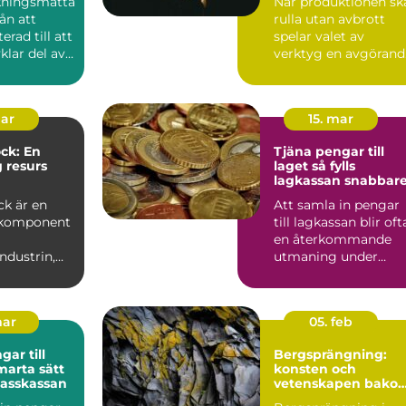
kningsmatta
När produktionen sk
rån att
rulla utan avbrott
erad till att
spelar valet av
vklar del av
verktyg en avgörand
edn...
roll. Må...
mar
15. mar
ck: En
Tjäna pengar till
g resurs
laget så fylls
lagkassan snabbar
industrin
ck är en
Att samla in pengar
 komponent
till lagkassan blir oft
en återkommande
ndustrin,
utmaning under
r till att...
säsongen.
Cupavgifter, t...
mar
05. feb
ar till
Bergsprängning:
konsten och
klasskassan
vetenskapen bako
säker konstruktion