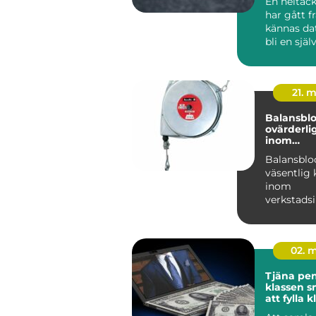
En heltäc
har gått f
kännas dat
bli en själ
modern inr
21. 
Balansblo
ovärderli
inom
verkstads
Balansblo
väsentlig
inom
verkstadsi
där de bidra
02. 
Tjäna peng
klassen smarta sätt
att fylla 