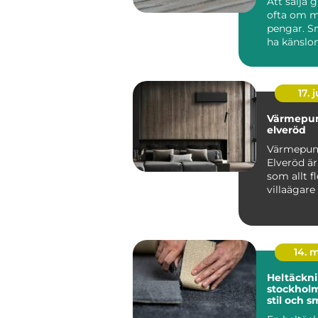
Att sälja 
ofta om m
pengar. S
ha känslo
minnen, m
komma fr..
17. j
Värmepu
elveröd
Värmepu
Elveröd ä
som allt fl
villaägare
sig för när
energipris
14. 
Heltäckni
stockholm funkti
stil och s