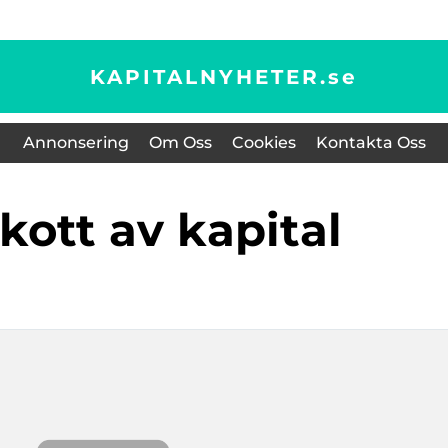
KAPITALNYHETER.
se
Annonsering
Om Oss
Cookies
Kontakta Oss
skott av kapital