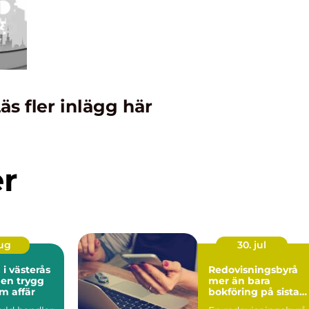
äs fler inlägg här
er
aug
30. jul
 i västerås
Redovisningsbyrå
 en trygg
mer än bara
m affär
bokföring på sista
raden