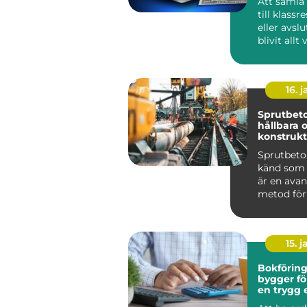
Att samla
till klassr
eller avsl
blivit allt
skolans ...
16. j
Sprutbeto
hållbara 
konstrukt
Sprutbeto
känd som 
är en ava
metod för
applicera b
15. j
Bokföring 
bygger fö
en trygg
grund