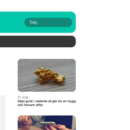
01. aug
Sälja guld i västerås så gör du en trygg
och lönsam affär