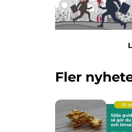
L
Fler nyhet
01. 
Sälja guld
så gör du
och lönsa