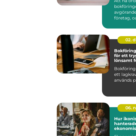
Att ha or
bokföring
avgörande 
företag, oa
02. 
Bokförin
för ett tr
lönsamt f
Bokföring
ett lagkra
används på 
06. 
Hur ikoni
hanterade
ekonomis
utmaning