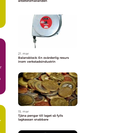
arbetsförhållanden
21. mar
Balansblock: En ovärderlig resurs
inom verkstadsindustrin
r
a
15. mar
Tjäna pengar till laget så fylls
lagkassan snabbare
r