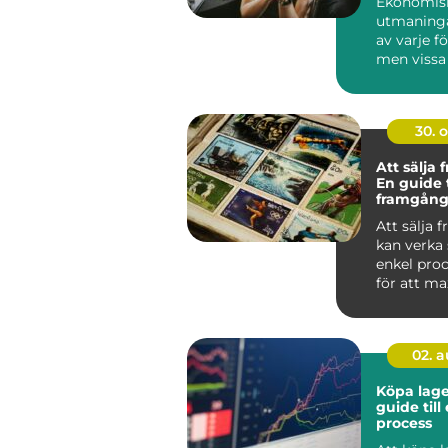
Ekonomis
utmaninga
av varje f
men vissa
lyckats...
30. 
Att sälja 
En guide t
framgång
försäljnin
Att sälja 
kan verka
enkel pro
för att m
vinsten och
02. 
Köpa lage
guide till
process