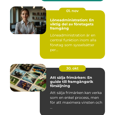
01. nov
Löneadministration: En
viktig del av företagets
framgång
Löneadministration är en
central funktion inom alla
företag som sysselsätter
per...
30. okt
Att sälja frimärken: En
guide till framgångsrik
försäljning
Att sälja frimärken kan verka
som en enkel process, men
för att maximera vinsten och
...