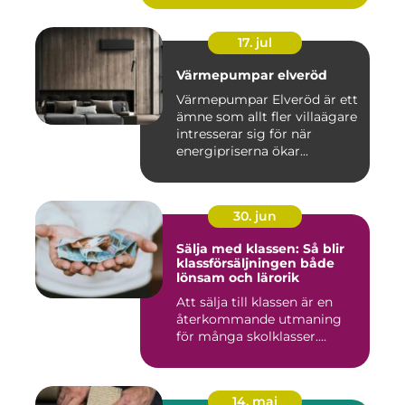
17. jul
Värmepumpar elveröd
Värmepumpar Elveröd är ett
ämne som allt fler villaägare
intresserar sig för när
energipriserna ökar...
30. jun
Sälja med klassen: Så blir
klassförsäljningen både
lönsam och lärorik
Att sälja till klassen är en
återkommande utmaning
för många skolklasser....
14. maj