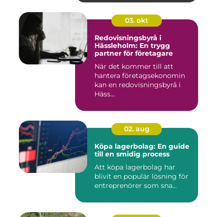
03. okt
Redovisningsbyrå i
Hässleholm: En trygg
partner för företagare
När det kommer till att
hantera företagsekonomin
kan en redovisningsbyrå i
Häss...
02. aug
Köpa lagerbolag: En guide
till en smidig process
Att köpa lagerbolag har
blivit en populär lösning för
entreprenörer som sna...