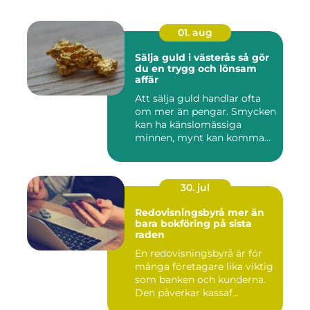
01. aug
Sälja guld i västerås så gör
du en trygg och lönsam
affär
Att sälja guld handlar ofta
om mer än pengar. Smycken
kan ha känslomässiga
minnen, mynt kan komma
fr...
30. jul
Redovisningsbyrå mer än
bara bokföring på sista
raden
En redovisningsbyrå är för
många företagare lika viktig
som banken och kunderna.
Den påverkar kassaf...