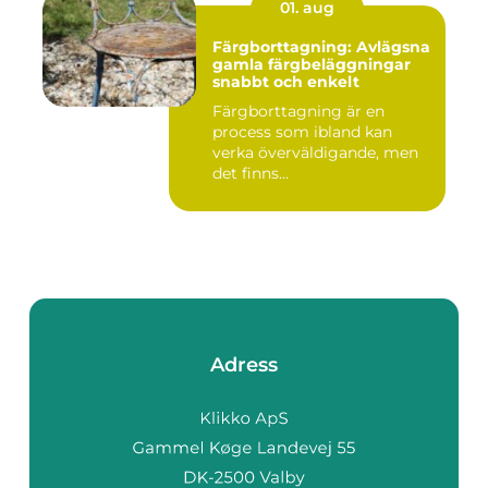
01. aug
Färgborttagning: Avlägsna
gamla färgbeläggningar
snabbt och enkelt
Färgborttagning är en
process som ibland kan
verka överväldigande, men
det finns...
Adress