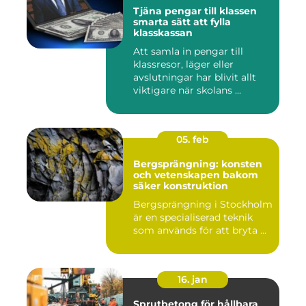
Tjäna pengar till klassen
smarta sätt att fylla
klasskassan
Att samla in pengar till
klassresor, läger eller
avslutningar har blivit allt
viktigare när skolans ...
05. feb
Bergsprängning: konsten
och vetenskapen bakom
säker konstruktion
Bergsprängning i Stockholm
är en specialiserad teknik
som används för att bryta ...
16. jan
Sprutbetong för hållbara