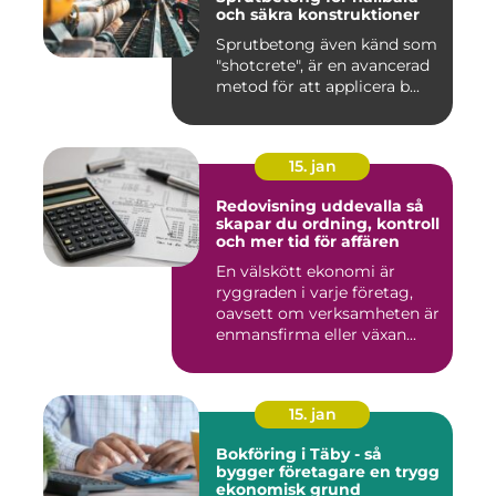
och säkra konstruktioner
Sprutbetong även känd som
"shotcrete", är en avancerad
metod för att applicera b...
15. jan
Redovisning uddevalla så
skapar du ordning, kontroll
och mer tid för affären
En välskött ekonomi är
ryggraden i varje företag,
oavsett om verksamheten är
enmansfirma eller växan...
15. jan
Bokföring i Täby - så
bygger företagare en trygg
ekonomisk grund