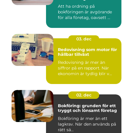
Att ha ordning på
bokföringen är avgörande
för alla företag, oavsett ...
03. dec
Redovisning som motor för
hållbar tillväxt
Redovisning är mer än
siffror på en rapport. När
ekonomin är tydlig blir v...
02. dec
Bokföring: grunden för ett
tryggt och lönsamt företag
Bokföring är mer än ett
lagkrav. När den används på
rätt sä...