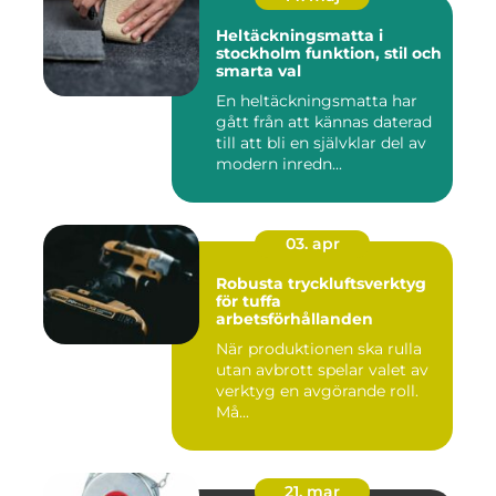
Heltäckningsmatta i
stockholm funktion, stil och
smarta val
En heltäckningsmatta har
gått från att kännas daterad
till att bli en självklar del av
modern inredn...
03. apr
Robusta tryckluftsverktyg
för tuffa
arbetsförhållanden
När produktionen ska rulla
utan avbrott spelar valet av
verktyg en avgörande roll.
Må...
21. mar