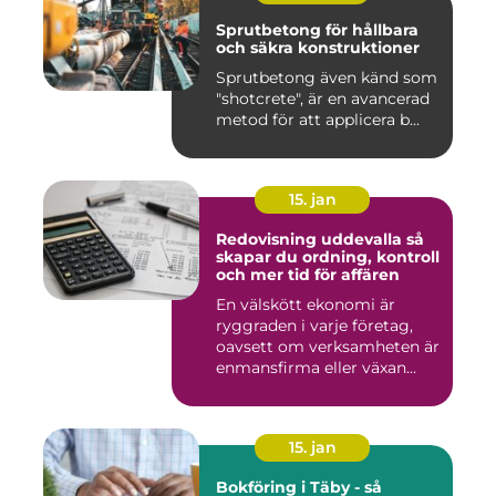
Sprutbetong för hållbara
och säkra konstruktioner
Sprutbetong även känd som
"shotcrete", är en avancerad
metod för att applicera b...
15. jan
Redovisning uddevalla så
skapar du ordning, kontroll
och mer tid för affären
En välskött ekonomi är
ryggraden i varje företag,
oavsett om verksamheten är
enmansfirma eller växan...
15. jan
Bokföring i Täby - så