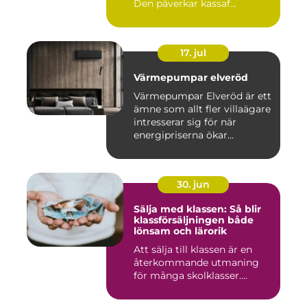
Den påverkar kassaf...
17. jul
Värmepumpar elveröd
Värmepumpar Elveröd är ett
ämne som allt fler villaägare
intresserar sig för när
energipriserna ökar...
30. jun
Sälja med klassen: Så blir
klassförsäljningen både
lönsam och lärorik
Att sälja till klassen är en
återkommande utmaning
för många skolklasser....