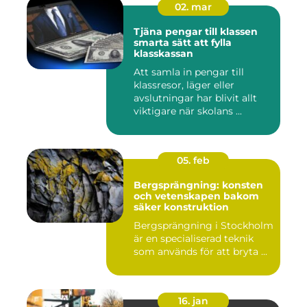
02. mar
Tjäna pengar till klassen
smarta sätt att fylla
klasskassan
Att samla in pengar till
klassresor, läger eller
avslutningar har blivit allt
viktigare när skolans ...
05. feb
Bergsprängning: konsten
och vetenskapen bakom
säker konstruktion
Bergsprängning i Stockholm
är en specialiserad teknik
som används för att bryta ...
16. jan