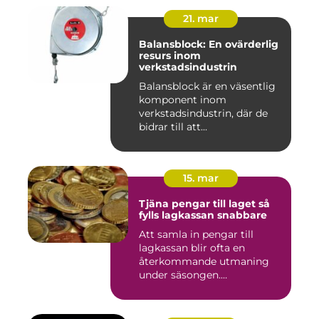
21. mar
Balansblock: En ovärderlig
resurs inom
verkstadsindustrin
Balansblock är en väsentlig
komponent inom
verkstadsindustrin, där de
bidrar till att...
15. mar
Tjäna pengar till laget så
fylls lagkassan snabbare
Att samla in pengar till
lagkassan blir ofta en
återkommande utmaning
under säsongen.
Cupavgifter, t...