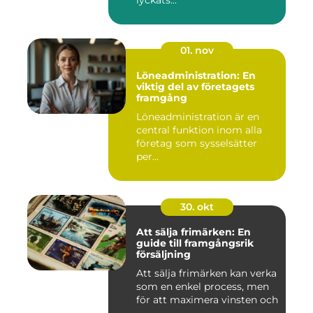
lyckats...
01. nov
Löneadministration: En
viktig del av företagets
framgång
Löneadministration är en
central funktion inom alla
företag som sysselsätter
per...
30. okt
Att sälja frimärken: En
guide till framgångsrik
försäljning
Att sälja frimärken kan verka
som en enkel process, men
för att maximera vinsten och