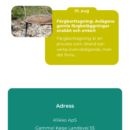
01. aug
Färgborttagning: Avlägsna
gamla färgbeläggningar
snabbt och enkelt
Färgborttagning är en
process som ibland kan
verka överväldigande, men
det finns...
Adress