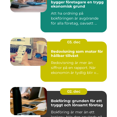
bygger företagare en trygg
ekonomisk grund
Att ha ordning på
bokföringen är avgörande
för alla företag, oavsett ...
03. dec
Redovisning som motor för
hållbar tillväxt
Redovisning är mer än
siffror på en rapport. När
ekonomin är tydlig blir v...
02. dec
Bokföring: grunden för ett
tryggt och lönsamt företag
Bokföring är mer än ett