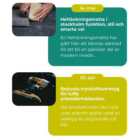
14. maj
Heltäckningsmatta i
stockholm funktion, stil och
smarta val
En heltäckningsmatta har
gått från att kännas daterad
till att bli en självklar del av
modern inredn...
03. apr
Robusta tryckluftsverktyg
för tuffa
arbetsförhållanden
När produktionen ska rulla
utan avbrott spelar valet av
verktyg en avgörande roll.
Må...