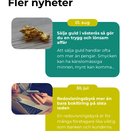
Fler nyheter
01. aug
Sälja guld i västerås så gör
du en trygg och lönsam
affär
Att sälja guld handlar ofta
om mer än pengar. Smycken
kan ha känslomässiga
minnen, mynt kan komma
fr...
30. jul
Redovisningsbyrå mer än
bara bokföring på sista
raden
En redovisningsbyrå är för
många företagare lika viktig
som banken och kunderna.