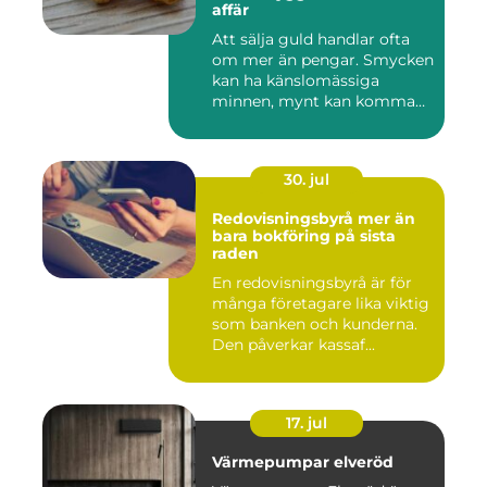
affär
Att sälja guld handlar ofta
om mer än pengar. Smycken
kan ha känslomässiga
minnen, mynt kan komma
fr...
30. jul
Redovisningsbyrå mer än
bara bokföring på sista
raden
En redovisningsbyrå är för
många företagare lika viktig
som banken och kunderna.
Den påverkar kassaf...
17. jul
Värmepumpar elveröd