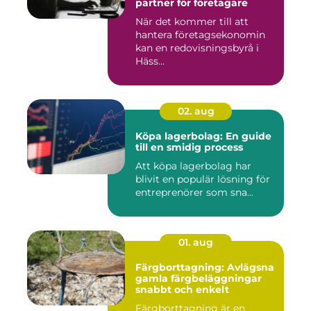
partner för företagare
När det kommer till att
hantera företagsekonomin
kan en redovisningsbyrå i
Häss...
02. aug
Köpa lagerbolag: En guide
till en smidig process
Att köpa lagerbolag har
blivit en populär lösning för
entreprenörer som sna...
01. aug
Färgborttagning: Avlägsna
gamla färgbeläggningar
snabbt och enkelt
Färgborttagning är en