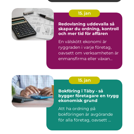
15. jan
Redovisning uddevalla så
skapar du ordning, kontroll
och mer tid för affären
En välskött ekonomi är
ryggraden i varje företag,
oavsett om verksamheten är
enmansfirma eller växan...
15. jan
Bokföring i Täby - så
bygger företagare en trygg
ekonomisk grund
Att ha ordning på
bokföringen är avgörande
för alla företag, oavsett ...