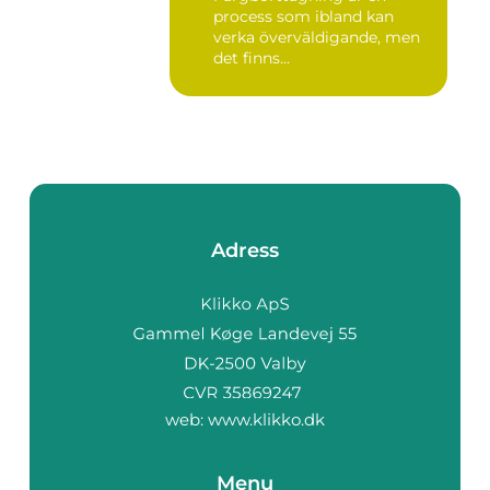
process som ibland kan
verka överväldigande, men
det finns...
Adress
web:
www.klikko.dk
Menu