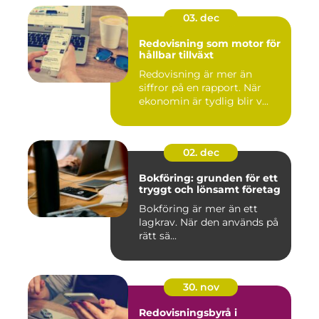
03. dec
Redovisning som motor för
hållbar tillväxt
Redovisning är mer än
siffror på en rapport. När
ekonomin är tydlig blir v...
02. dec
Bokföring: grunden för ett
tryggt och lönsamt företag
Bokföring är mer än ett
lagkrav. När den används på
rätt sä...
30. nov
Redovisningsbyrå i