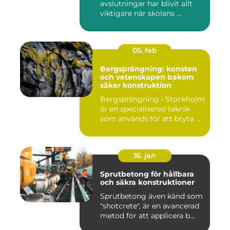
avslutningar har blivit allt
viktigare när skolans ...
05. feb
Bergsprängning: konsten
och vetenskapen bakom
säker konstruktion
Bergsprängning i Stockholm
är en specialiserad teknik
som används för att bryta ...
16. jan
Sprutbetong för hållbara
och säkra konstruktioner
Sprutbetong även känd som
"shotcrete", är en avancerad
metod för att applicera b...