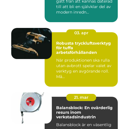
gått från att kännas daterad
till att bli en självklar del av
modern inredn...
03. apr
Robusta tryckluftsverktyg
för tuffa
arbetsförhållanden
När produktionen ska rulla
utan avbrott spelar valet av
verktyg en avgörande roll.
Må...
21. mar
Balansblock: En ovärderlig
resurs inom
verkstadsindustrin
Balansblock är en väsentlig