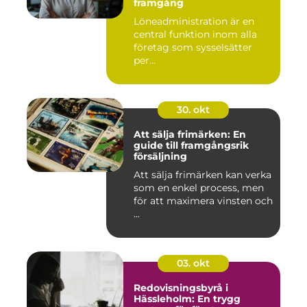
framgång
Löneadministration är en
central funktion inom alla
företag som sysselsätter
per...
30. okt
Att sälja frimärken: En
guide till framgångsrik
försäljning
Att sälja frimärken kan verka
som en enkel process, men
för att maximera vinsten och
...
03. okt
Redovisningsbyrå i
Hässleholm: En trygg