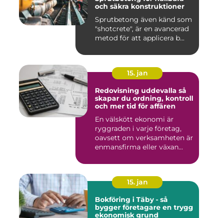
och säkra konstruktioner
Sprutbetong även känd som
"shotcrete", är en avancerad
metod för att applicera b...
15. jan
Redovisning uddevalla så
skapar du ordning, kontroll
och mer tid för affären
En välskött ekonomi är
ryggraden i varje företag,
oavsett om verksamheten är
enmansfirma eller växan...
15. jan
Bokföring i Täby - så
bygger företagare en trygg
ekonomisk grund