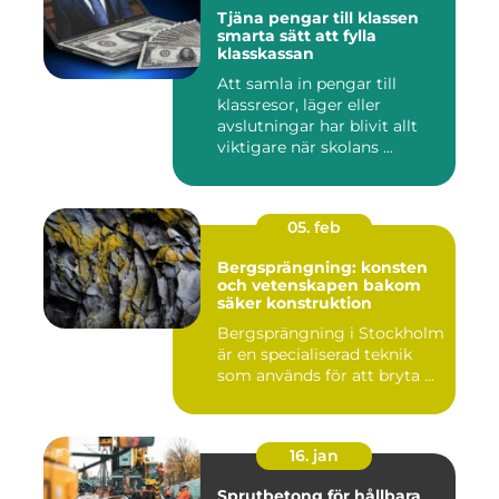
Tjäna pengar till klassen
smarta sätt att fylla
klasskassan
Att samla in pengar till
klassresor, läger eller
avslutningar har blivit allt
viktigare när skolans ...
05. feb
Bergsprängning: konsten
och vetenskapen bakom
säker konstruktion
Bergsprängning i Stockholm
är en specialiserad teknik
som används för att bryta ...
16. jan
Sprutbetong för hållbara