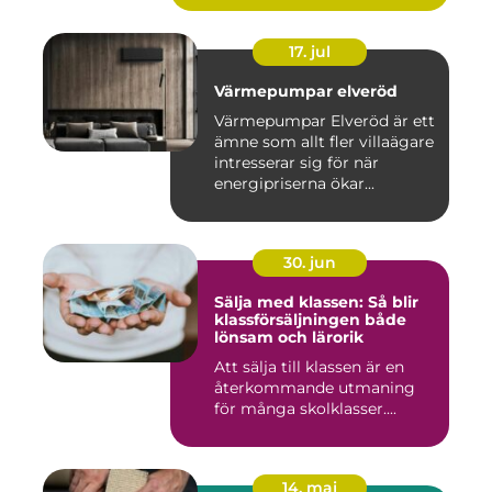
17. jul
Värmepumpar elveröd
Värmepumpar Elveröd är ett
ämne som allt fler villaägare
intresserar sig för när
energipriserna ökar...
30. jun
Sälja med klassen: Så blir
klassförsäljningen både
lönsam och lärorik
Att sälja till klassen är en
återkommande utmaning
för många skolklasser....
14. maj