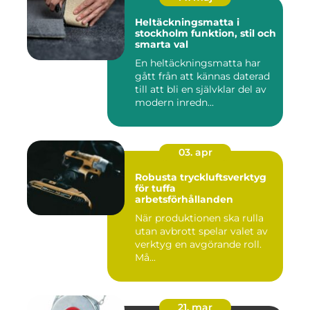
Heltäckningsmatta i
stockholm funktion, stil och
smarta val
En heltäckningsmatta har
gått från att kännas daterad
till att bli en självklar del av
modern inredn...
03. apr
Robusta tryckluftsverktyg
för tuffa
arbetsförhållanden
När produktionen ska rulla
utan avbrott spelar valet av
verktyg en avgörande roll.
Må...
21. mar