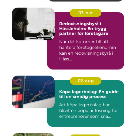
03. okt
Redovisningsbyrå i
Hässleholm: En trygg
partner för företagare
När det kommer till att
hantera företagsekonomin
kan en redovisningsbyrå i
Häss...
02. aug
Köpa lagerbolag: En guide
till en smidig process
Att köpa lagerbolag har
blivit en populär lösning för
entreprenörer som sna...