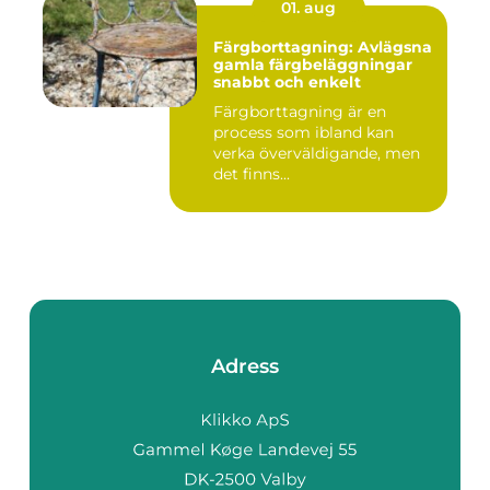
01. aug
Färgborttagning: Avlägsna
gamla färgbeläggningar
snabbt och enkelt
Färgborttagning är en
process som ibland kan
verka överväldigande, men
det finns...
Adress