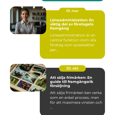
01. nov
Löneadministration: En
viktig del av företagets
framgång
Löneadministration är en
central funktion inom alla
företag som sysselsätter
per...
30. okt
Att sälja frimärken: En
guide till framgångsrik
försäljning
Att sälja frimärken kan verka
som en enkel process, men
för att maximera vinsten och
...