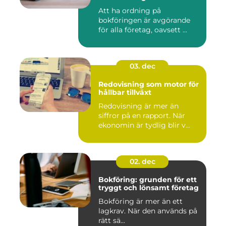
Att ha ordning på
bokföringen är avgörande
för alla företag, oavsett ...
03. dec
Redovisning som motor för
hållbar tillväxt
Redovisning är mer än
siffror på en rapport. När
ekonomin är tydlig blir v...
02. dec
Bokföring: grunden för ett
tryggt och lönsamt företag
Bokföring är mer än ett
lagkrav. När den används på
rätt sä...