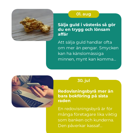
01. aug
Sälja guld i västerås så gör
du en trygg och lönsam
affär
Att sälja guld handlar ofta
om mer än pengar. Smycken
kan ha känslomässiga
minnen, mynt kan komma
fr...
30. jul
Redovisningsbyrå mer än
bara bokföring på sista
raden
En redovisningsbyrå är för
många företagare lika viktig
som banken och kunderna.
Den påverkar kassaf...