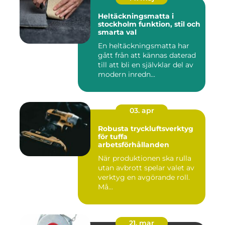
Heltäckningsmatta i
stockholm funktion, stil och
smarta val
En heltäckningsmatta har
gått från att kännas daterad
till att bli en självklar del av
modern inredn...
03. apr
Robusta tryckluftsverktyg
för tuffa
arbetsförhållanden
När produktionen ska rulla
utan avbrott spelar valet av
verktyg en avgörande roll.
Må...
21. mar