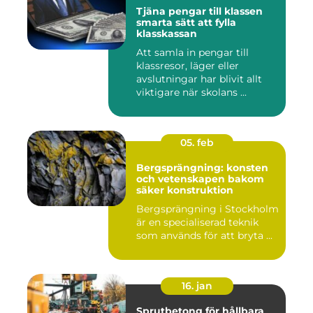
Tjäna pengar till klassen
smarta sätt att fylla
klasskassan
Att samla in pengar till
klassresor, läger eller
avslutningar har blivit allt
viktigare när skolans ...
05. feb
Bergsprängning: konsten
och vetenskapen bakom
säker konstruktion
Bergsprängning i Stockholm
är en specialiserad teknik
som används för att bryta ...
16. jan
Sprutbetong för hållbara