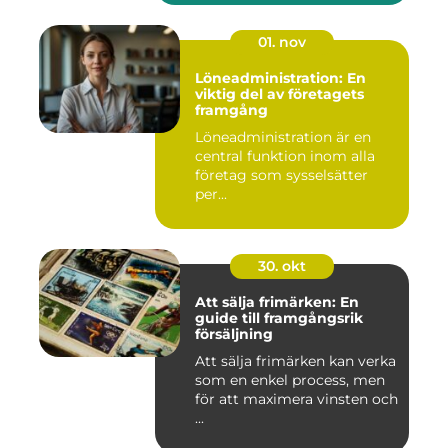
01. nov
Löneadministration: En
viktig del av företagets
framgång
Löneadministration är en
central funktion inom alla
företag som sysselsätter
per...
30. okt
Att sälja frimärken: En
guide till framgångsrik
försäljning
Att sälja frimärken kan verka
som en enkel process, men
för att maximera vinsten och
...