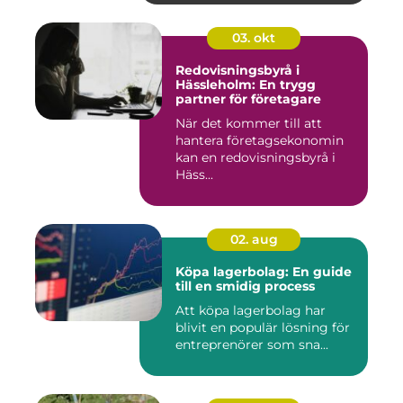
03. okt
Redovisningsbyrå i
Hässleholm: En trygg
partner för företagare
När det kommer till att
hantera företagsekonomin
kan en redovisningsbyrå i
Häss...
02. aug
Köpa lagerbolag: En guide
till en smidig process
Att köpa lagerbolag har
blivit en populär lösning för
entreprenörer som sna...