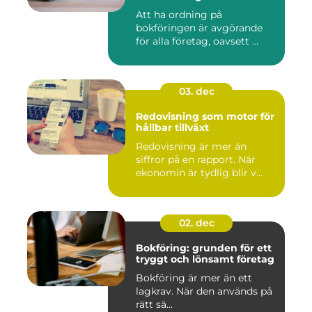
Att ha ordning på
bokföringen är avgörande
för alla företag, oavsett ...
03. dec
Redovisning som motor för
hållbar tillväxt
Redovisning är mer än
siffror på en rapport. När
ekonomin är tydlig blir v...
02. dec
Bokföring: grunden för ett
tryggt och lönsamt företag
Bokföring är mer än ett
lagkrav. När den används på
rätt sä...