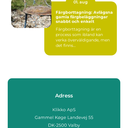
01. aug
Färgborttagning: Avlägsna
gamla färgbeläggningar
snabbt och enkelt
Färgborttagning är en
process som ibland kan
verka överväldigande, men
det finns...
Adress