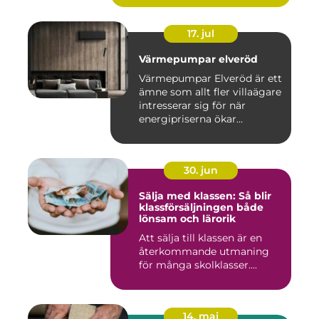
17. jul
Värmepumpar elveröd
Värmepumpar Elveröd är ett
ämne som allt fler villaägare
intresserar sig för när
energipriserna ökar...
30. jun
Sälja med klassen: Så blir
klassförsäljningen både
lönsam och lärorik
Att sälja till klassen är en
återkommande utmaning
för många skolklasser....
14. maj