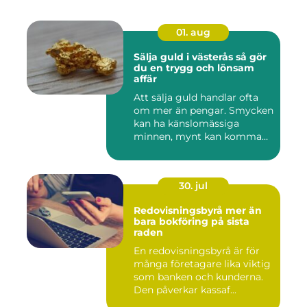
01. aug
Sälja guld i västerås så gör
du en trygg och lönsam
affär
Att sälja guld handlar ofta
om mer än pengar. Smycken
kan ha känslomässiga
minnen, mynt kan komma
fr...
30. jul
Redovisningsbyrå mer än
bara bokföring på sista
raden
En redovisningsbyrå är för
många företagare lika viktig
som banken och kunderna.
Den påverkar kassaf...