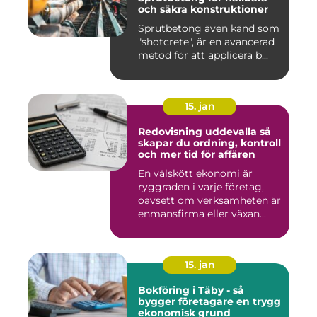
och säkra konstruktioner
Sprutbetong även känd som
"shotcrete", är en avancerad
metod för att applicera b...
15. jan
Redovisning uddevalla så
skapar du ordning, kontroll
och mer tid för affären
En välskött ekonomi är
ryggraden i varje företag,
oavsett om verksamheten är
enmansfirma eller växan...
15. jan
Bokföring i Täby - så
bygger företagare en trygg
ekonomisk grund