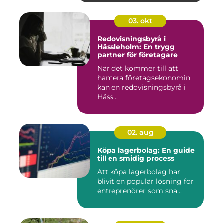
03. okt
Redovisningsbyrå i
Hässleholm: En trygg
partner för företagare
När det kommer till att
hantera företagsekonomin
kan en redovisningsbyrå i
Häss...
02. aug
Köpa lagerbolag: En guide
till en smidig process
Att köpa lagerbolag har
blivit en populär lösning för
entreprenörer som sna...