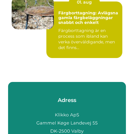
01. aug
Färgborttagning: Avlägsna
gamla färgbeläggningar
snabbt och enkelt
Färgborttagning är en
process som ibland kan
verka överväldigande, men
det finns...
Adress