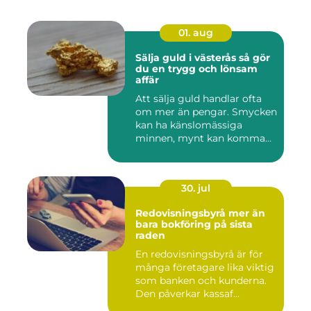
01. aug
Sälja guld i västerås så gör
du en trygg och lönsam
affär
Att sälja guld handlar ofta
om mer än pengar. Smycken
kan ha känslomässiga
minnen, mynt kan komma
fr...
30. jul
Redovisningsbyrå mer än
bara bokföring på sista
raden
En redovisningsbyrå är för
många företagare lika viktig
som banken och kunderna.
Den påverkar kassaf...