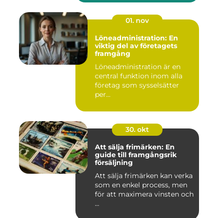
01. nov
Löneadministration: En
viktig del av företagets
framgång
Löneadministration är en
central funktion inom alla
företag som sysselsätter
per...
30. okt
Att sälja frimärken: En
guide till framgångsrik
försäljning
Att sälja frimärken kan verka
som en enkel process, men
för att maximera vinsten och
...