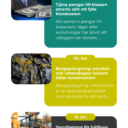
Tjäna pengar till klassen
smarta sätt att fylla
klasskassan
Att samla in pengar till
klassresor, läger eller
avslutningar har blivit allt
viktigare när skolans ...
05. feb
Bergsprängning: konsten
och vetenskapen bakom
säker konstruktion
Bergsprängning i Stockholm
är en specialiserad teknik
som används för att bryta ...
16. jan
Sprutbetong för hållbara