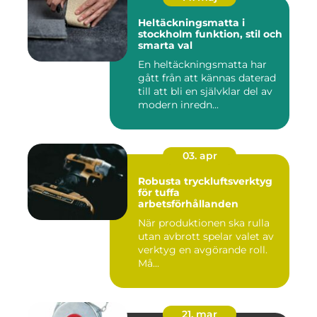
Heltäckningsmatta i
stockholm funktion, stil och
smarta val
En heltäckningsmatta har
gått från att kännas daterad
till att bli en självklar del av
modern inredn...
03. apr
Robusta tryckluftsverktyg
för tuffa
arbetsförhållanden
När produktionen ska rulla
utan avbrott spelar valet av
verktyg en avgörande roll.
Må...
21. mar