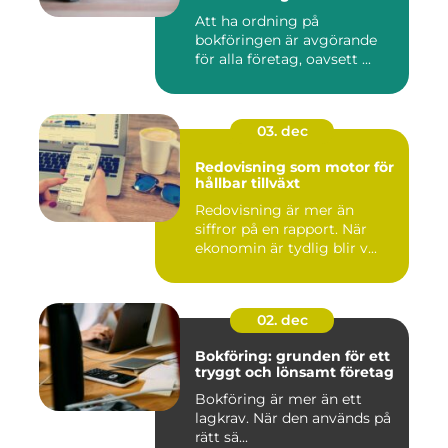
Att ha ordning på
bokföringen är avgörande
för alla företag, oavsett ...
03. dec
Redovisning som motor för
hållbar tillväxt
Redovisning är mer än
siffror på en rapport. När
ekonomin är tydlig blir v...
02. dec
Bokföring: grunden för ett
tryggt och lönsamt företag
Bokföring är mer än ett
lagkrav. När den används på
rätt sä...