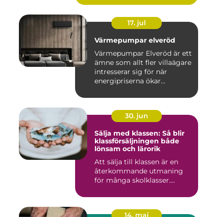
17. jul
Värmepumpar elveröd
Värmepumpar Elveröd är ett
ämne som allt fler villaägare
intresserar sig för när
energipriserna ökar...
30. jun
Sälja med klassen: Så blir
klassförsäljningen både
lönsam och lärorik
Att sälja till klassen är en
återkommande utmaning
för många skolklasser....
14. maj