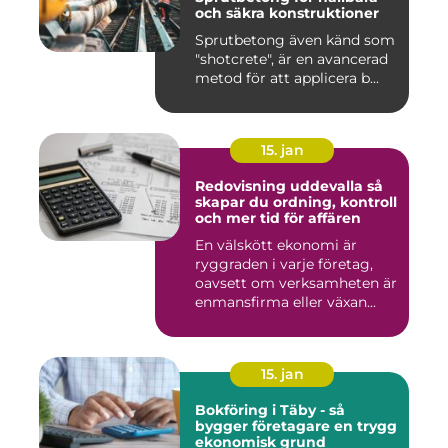
och säkra konstruktioner
Sprutbetong även känd som
"shotcrete", är en avancerad
metod för att applicera b...
15. jan
Redovisning uddevalla så
skapar du ordning, kontroll
och mer tid för affären
En välskött ekonomi är
ryggraden i varje företag,
oavsett om verksamheten är
enmansfirma eller växan...
15. jan
Bokföring i Täby - så
bygger företagare en trygg
ekonomisk grund