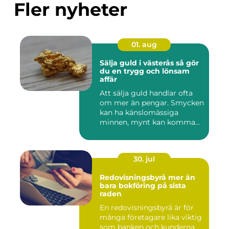
Fler nyheter
01. aug
Sälja guld i västerås så gör
du en trygg och lönsam
affär
Att sälja guld handlar ofta
om mer än pengar. Smycken
kan ha känslomässiga
minnen, mynt kan komma
fr...
30. jul
Redovisningsbyrå mer än
bara bokföring på sista
raden
En redovisningsbyrå är för
många företagare lika viktig
som banken och kunderna.