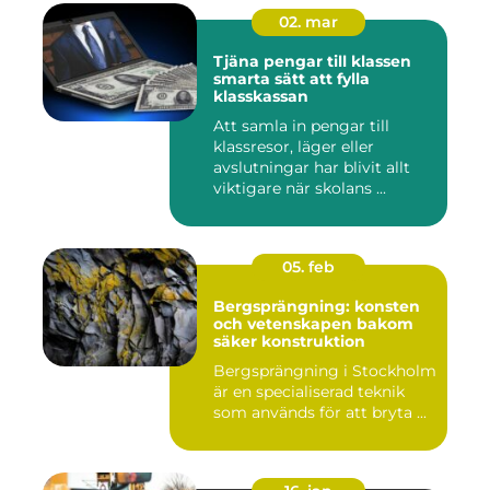
02. mar
Tjäna pengar till klassen
smarta sätt att fylla
klasskassan
Att samla in pengar till
klassresor, läger eller
avslutningar har blivit allt
viktigare när skolans ...
05. feb
Bergsprängning: konsten
och vetenskapen bakom
säker konstruktion
Bergsprängning i Stockholm
är en specialiserad teknik
som används för att bryta ...