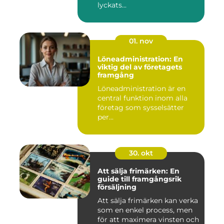
lyckats...
01. nov
Löneadministration: En
viktig del av företagets
framgång
Löneadministration är en
central funktion inom alla
företag som sysselsätter
per...
30. okt
Att sälja frimärken: En
guide till framgångsrik
försäljning
Att sälja frimärken kan verka
som en enkel process, men
för att maximera vinsten och