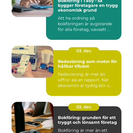
Bokföring i Täby - så
bygger företagare en trygg
ekonomisk grund
Att ha ordning på
bokföringen är avgörande
för alla företag, oavsett ...
03. dec
Redovisning som motor för
hållbar tillväxt
Redovisning är mer än
siffror på en rapport. När
ekonomin är tydlig blir v...
02. dec
Bokföring: grunden för ett
tryggt och lönsamt företag
Bokföring är mer än ett