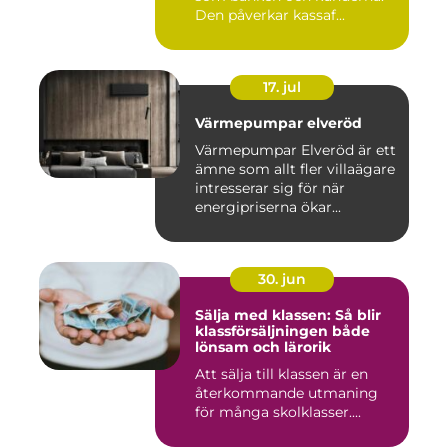
Den påverkar kassaf...
17. jul
Värmepumpar elveröd
Värmepumpar Elveröd är ett
ämne som allt fler villaägare
intresserar sig för när
energipriserna ökar...
30. jun
Sälja med klassen: Så blir
klassförsäljningen både
lönsam och lärorik
Att sälja till klassen är en
återkommande utmaning
för många skolklasser....