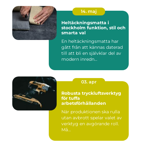
14. maj
Heltäckningsmatta i
stockholm funktion, stil och
smarta val
En heltäckningsmatta har
gått från att kännas daterad
till att bli en självklar del av
modern inredn...
03. apr
Robusta tryckluftsverktyg
för tuffa
arbetsförhållanden
När produktionen ska rulla
utan avbrott spelar valet av
verktyg en avgörande roll.
Må...