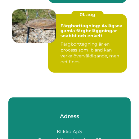
01. aug
Färgborttagning: Avlägsna
gamla färgbeläggningar
snabbt och enkelt
Färgborttagning är en
process som ibland kan
verka överväldigande, men
det finns...
Adress