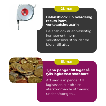
21. mar
Balansblock: En ovärderlig
resurs inom
verkstadsindustrin
Balansblock är en väsentlig
komponent inom
verkstadsindustrin, där de
bidrar till att...
15. mar
Tjäna pengar till laget så
fylls lagkassan snabbare
Att samla in pengar till
lagkassan blir ofta en
återkommande utmaning
under säsongen.
Cupavgifter, t...