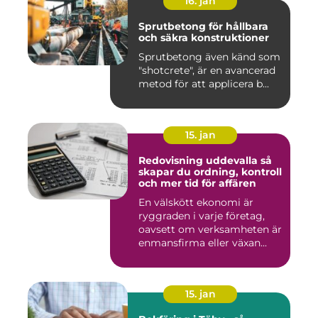
16. jan
Sprutbetong för hållbara
och säkra konstruktioner
Sprutbetong även känd som
"shotcrete", är en avancerad
metod för att applicera b...
15. jan
Redovisning uddevalla så
skapar du ordning, kontroll
och mer tid för affären
En välskött ekonomi är
ryggraden i varje företag,
oavsett om verksamheten är
enmansfirma eller växan...
15. jan