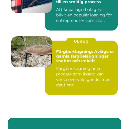
till en smidig process
Att köpa lagerbolag har
blivit en populär lösning för
entreprenörer som sna...
01. aug
Färgborttagning: Avlägsna
gamla färgbeläggningar
snabbt och enkelt
Färgborttagning är en
process som ibland kan
verka överväldigande, men
det finns...