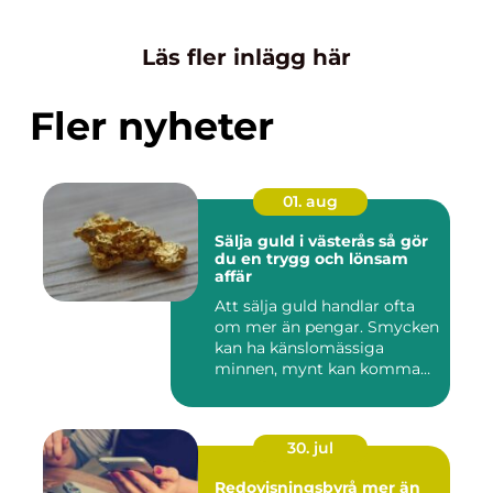
Läs fler inlägg här
Fler nyheter
01. aug
Sälja guld i västerås så gör
du en trygg och lönsam
affär
Att sälja guld handlar ofta
om mer än pengar. Smycken
kan ha känslomässiga
minnen, mynt kan komma
fr...
30. jul
Redovisningsbyrå mer än