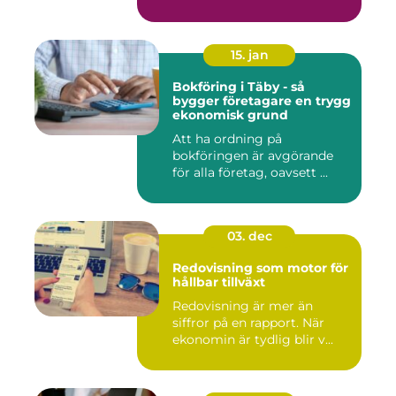
15. jan
Bokföring i Täby - så
bygger företagare en trygg
ekonomisk grund
Att ha ordning på
bokföringen är avgörande
för alla företag, oavsett ...
03. dec
Redovisning som motor för
hållbar tillväxt
Redovisning är mer än
siffror på en rapport. När
ekonomin är tydlig blir v...