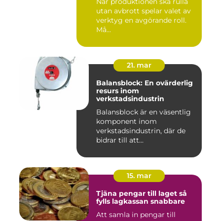
När produktionen ska rulla
utan avbrott spelar valet av
verktyg en avgörande roll.
Må...
21. mar
Balansblock: En ovärderlig
resurs inom
verkstadsindustrin
Balansblock är en väsentlig
komponent inom
verkstadsindustrin, där de
bidrar till att...
15. mar
Tjäna pengar till laget så
fylls lagkassan snabbare
Att samla in pengar till