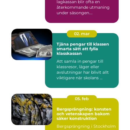
lagkassan blir ofta en
återkommande utmaning
under säsongen.
Cupavgifter, t...
02. mar
Tjäna pengar till klassen
smarta sätt att fylla
klasskassan
Att samla in pengar till
klassresor, läger eller
avslutningar har blivit allt
viktigare när skolans ...
05. feb
Bergsprängning: konsten
och vetenskapen bakom
säker konstruktion
Bergsprängning i Stockholm