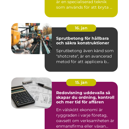
är en specialiserad teknik
som används för att bryta ...
16. jan
Sprutbetong för hållbara
och säkra konstruktioner
Sprutbetong även känd som
"shotcrete", är en avancerad
metod för att applicera b...
15. jan
Redovisning uddevalla så
skapar du ordning, kontroll
och mer tid för affären
En välskött ekonomi är
ryggraden i varje företag,
oavsett om verksamheten är
enmansfirma eller växan...