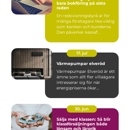
bara bokföring på sista
raden
En redovisningsbyrå är för
många företagare lika viktig
som banken och kunderna.
Den påverkar kassaf...
17. jul
Värmepumpar elveröd
Värmepumpar Elveröd är ett
ämne som allt fler villaägare
intresserar sig för när
energipriserna ökar...
30. jun
Sälja med klassen: Så blir
klassförsäljningen både
lönsam och lärorik