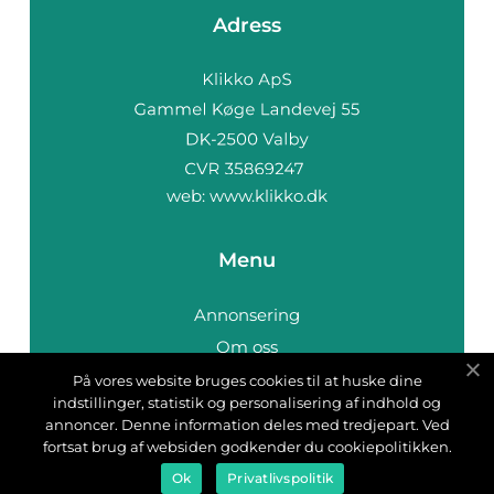
Adress
web:
www.klikko.dk
Menu
Annonsering
Om oss
Cookies
På vores website bruges cookies til at huske dine
indstillinger, statistik og personalisering af indhold og
Kontakta oss
annoncer. Denne information deles med tredjepart. Ved
Sitemap
fortsat brug af websiden godkender du cookiepolitikken.
Ok
Privatlivspolitik