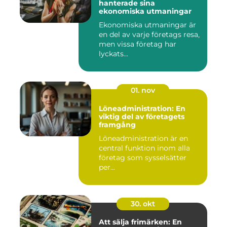
hanterade sina
ekonomiska utmaningar
Ekonomiska utmaningar är
en del av varje företags resa,
men vissa företag har
lyckats...
01. nov
Löneadministration: En
viktig del av företagets
framgång
Löneadministration är en
central funktion inom alla
företag som sysselsätter
per...
30. okt
Att sälja frimärken: En