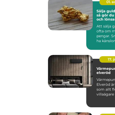
01. 
Sälja guld
så gör du
och lönsa
Att sälja 
ofta om m
pengar. S
ha känslo
minnen, m
komma fr..
17. j
Värmepu
elveröd
Värmepu
Elveröd ä
som allt fl
villaägare
sig för när
energipris