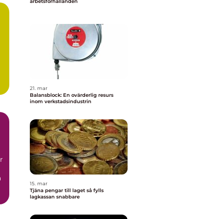
arbetsförhållanden
21. mar
Balansblock: En ovärderlig resurs
inom verkstadsindustrin
r
a
15. mar
Tjäna pengar till laget så fylls
lagkassan snabbare