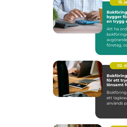
15. j
Bokföring 
bygger fö
en trygg
grund
Att ha or
bokföring
avgörande 
företag, oa
02. 
Bokförin
för ett tr
lönsamt f
Bokföring
ett lagkra
används på 