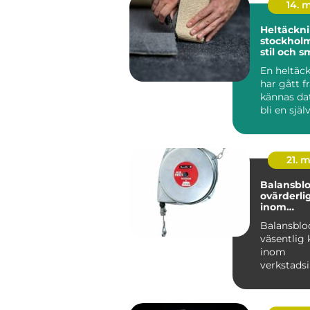
14. 
Heltäckni
stockholm funkti
stil och s
En heltäc
har gått f
kännas dat
bli en själ
modern inr
21. 
Balansblo
ovärderli
inom
verkstads
Balansblo
väsentlig
inom
verkstadsi
där de bidra