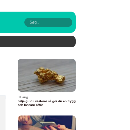
01. aug
Sälja guld i västerås så gör du en trygg
och lönsam affär