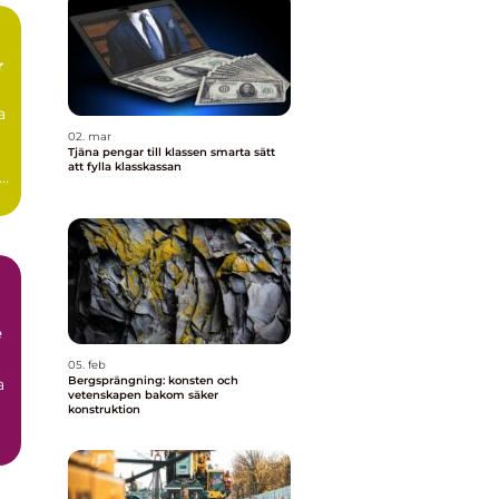
r
a
02. mar
Tjäna pengar till klassen smarta sätt
att fylla klasskassan
e
e
05. feb
Bergsprängning: konsten och
a
vetenskapen bakom säker
konstruktion