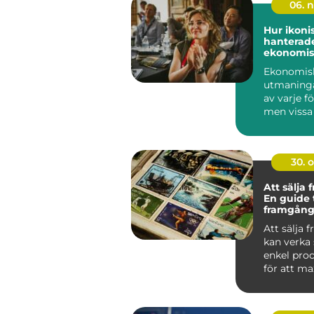
06. 
Hur ikoni
hanterade
ekonomis
utmaning
Ekonomis
utmaninga
av varje f
men vissa
lyckats...
30. 
Att sälja 
En guide t
framgång
försäljnin
Att sälja 
kan verka
enkel pro
för att m
vinsten och