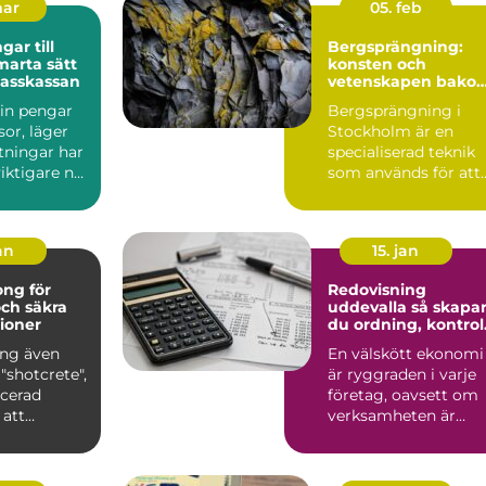
mar
05. feb
ar till
Bergsprängning:
konsten och
klasskassan
vetenskapen bako
säker konstruktion
 in pengar
Bergsprängning i
esor, läger
Stockholm är en
utningar har
specialiserad teknik
 viktigare när
som används för att
bryta ...
an
15. jan
ng för
Redovisning
och säkra
uddevalla så skapar
ioner
du ordning, kontrol
och mer tid för
ng även
En välskött ekonomi
affären
"shotcrete",
är ryggraden i varje
ncerad
företag, oavsett om
 att
verksamheten är
...
enmansfirma eller
växan...