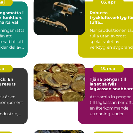
maj
03. apr
ngsmatta i
Robusta
on,
tryckluftsverktyg fö
marta val
tuffa
arbetsförhållanden
kningsmatta
När produktionen sk
rån att
rulla utan avbrott
erad till att
spelar valet av
vklar del av
verktyg en avgörand
edn...
roll. Må...
mar
15. mar
ck: En
Tjäna pengar till
g resurs
laget så fylls
lagkassan snabbar
industrin
ck är en
Att samla in pengar
 komponent
till lagkassan blir oft
en återkommande
ndustrin,
utmaning under
r till att...
säsongen.
Cupavgifter, t...