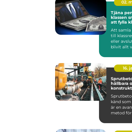
02. 
Tjäna peng
klassen smarta sätt
att fylla 
Att samla
till klassr
eller avsl
blivit allt
skolans ...
16. j
Sprutbeto
hållbara 
konstrukt
Sprutbeto
känd som 
är en ava
metod för
applicera b