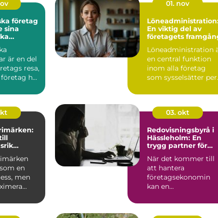
nov
01. nov
ska företag
Löneadministration
 sina
En viktig del av
ka
företagets framgån
ar
ka
Löneadministration 
r är en del
en central funktion
öretags resa,
inom alla företag
 företag har
som sysselsätter per.
okt
03. okt
frimärken:
Redovisningsbyrå i
ill
Hässleholm: En
srik
trygg partner för
g
företagare
frimärken
När det kommer till
 som en
att hantera
cess, men
företagsekonomin
aximera
kan en
 ...
redovisningsbyrå i
Häss...