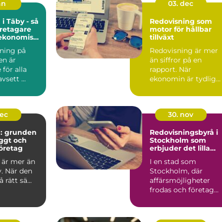
an
03. dec
i Täby - så
Redovisning som
retagare
motor för hållbar
 ekonomisk
tillväxt
dning på
Redovisning är mer
en är
än siffror på en
för alla
rapport. När
vsett ...
ekonomin är tydlig
blir v...
dec
30. nov
g: grunden
Redovisningsbyrå i
yggt och
Stockholm som
öretag
erbjuder det lilla
extra
 är mer än
I en stad som
v. När den
Stockholm, där
rätt sä...
affärsmöjligheter
frodas och företag
ständigt ...