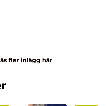
äs fler inlägg här
er