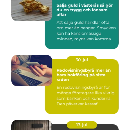
Sälja guld i västerås så gör
du en trygg och lönsam
affär
Att sälja guld handlar ofta
om mer än pengar. Smycken
kan ha känslomässiga
minnen, mynt kan komma
fr...
30. jul
Redovisningsbyrå mer än
bara bokföring på sista
raden
En redovisningsbyrå är för
många företagare lika viktig
som banken och kunderna.
Den påverkar kassaf...
17. jul