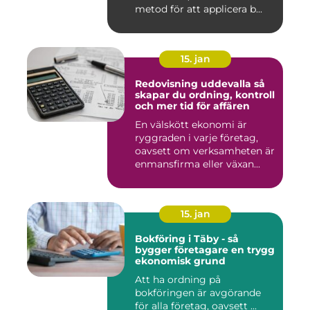
metod för att applicera b...
15. jan
Redovisning uddevalla så
skapar du ordning, kontroll
och mer tid för affären
En välskött ekonomi är
ryggraden i varje företag,
oavsett om verksamheten är
enmansfirma eller växan...
15. jan
Bokföring i Täby - så
bygger företagare en trygg
ekonomisk grund
Att ha ordning på
bokföringen är avgörande
för alla företag, oavsett ...