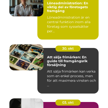
Löneadministration: En
viktig del av företagets
framgång
Löneadministration är en
central funktion inom alla
företag som sysselsätter
per...
30. okt
Att sälja frimärken: En
guide till framgångsrik
försäljning
Att sälja frimärken kan verka
som en enkel process, men
för att maximera vinsten och
...
03. okt