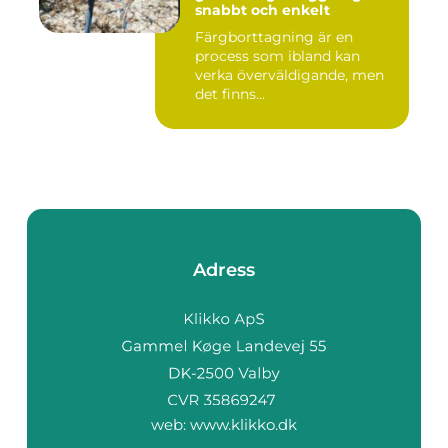
snabbt och enkelt
Färgborttagning är en
process som ibland kan
verka överväldigande, men
det finns...
Adress
web:
www.klikko.dk