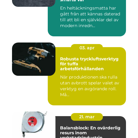
En heltäckningsmatta har
gått från att kännas daterad
till att bli en självklar del av
modern inredn...
03. apr
Robusta tryckluftsverktyg
för tuffa
arbetsförhållanden
När produktionen ska rulla
utan avbrott spelar valet av
verktyg en avgörande roll.
Må...
21. mar
Balansblock: En ovärderlig
resurs inom
verkstadsindustrin