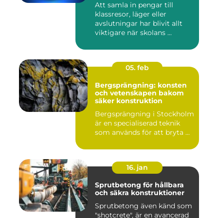
Att samla in pengar till
klassresor, läger eller
avslutningar har blivit allt
viktigare när skolans ...
05. feb
Bergsprängning: konsten
och vetenskapen bakom
säker konstruktion
Bergsprängning i Stockholm
är en specialiserad teknik
som används för att bryta ...
16. jan
Sprutbetong för hållbara
och säkra konstruktioner
Sprutbetong även känd som
"shotcrete", är en avancerad