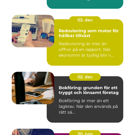
03. dec
Redovisning som motor för
hållbar tillväxt
Redovisning är mer än
siffror på en rapport. När
ekonomin är tydlig blir v...
02. dec
Bokföring: grunden för ett
tryggt och lönsamt företag
Bokföring är mer än ett
lagkrav. När den används på
rätt sä...
30. nov