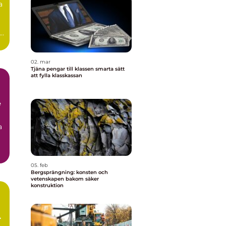
a
e
02. mar
Tjäna pengar till klassen smarta sätt
att fylla klasskassan
e
a
05. feb
Bergsprängning: konsten och
vetenskapen bakom säker
konstruktion
m