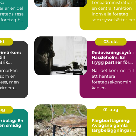
ka
Löneadministration 
r är en del
en central funktion
öretags resa,
inom alla företag
 företag har
som sysselsätter per.
okt
03. okt
frimärken:
Redovisningsbyrå i
ill
Hässleholm: En
srik
trygg partner för
g
företagare
frimärken
När det kommer till
 som en
att hantera
cess, men
företagsekonomin
aximera
kan en
 ...
redovisningsbyrå i
Häss...
aug
01. aug
rbolag: En
Färgborttagning:
 en smidig
Avlägsna gamla
färgbeläggningar
snabbt och enkelt