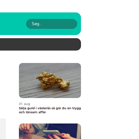
01. aug
Sälja guld i västerås så gör du en trygg
och lönsam affär