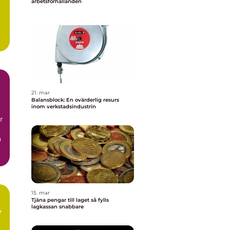
arbetsförhållanden
21. mar
Balansblock: En ovärderlig resurs
inom verkstadsindustrin
r
a
15. mar
Tjäna pengar till laget så fylls
lagkassan snabbare
r