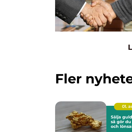
L
Fler nyhet
01. 
Sälja guld
så gör du
och lönsa