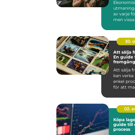
Ekonomis
utmaninga
av varje f
men vissa
lyckats...
30. 
Att sälja 
En guide t
framgång
försäljnin
Att sälja 
kan verka
enkel pro
för att m
vinsten och
02. 
Köpa lage
guide till
process