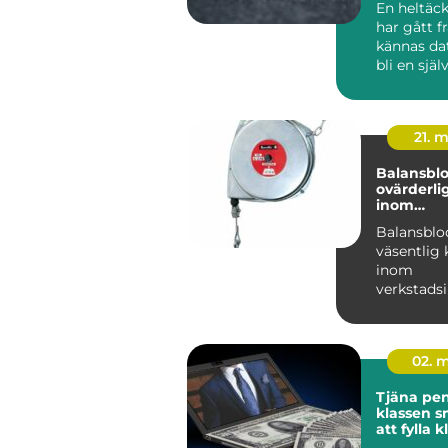
En heltäc
har gått f
kännas dat
bli en själ
modern inr
21. 
Balansblo
ovärderli
inom
verkstads
Balansblo
väsentlig
inom
verkstadsi
där de bidra
02. 
Tjäna peng
klassen smarta sätt
att fylla 