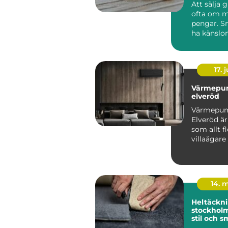
Att sälja 
ofta om m
pengar. S
ha känslo
minnen, m
komma fr..
17. j
Värmepu
elveröd
Värmepu
Elveröd ä
som allt fl
villaägare
sig för när
energipris
14. 
Heltäckni
stockholm funkti
stil och s