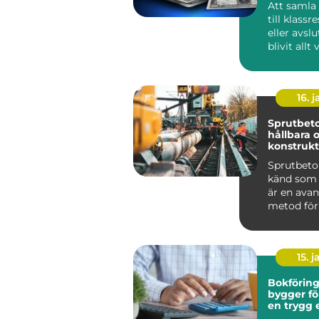
Att samla
till klassr
eller avsl
blivit allt
skolans ...
16. j
Sprutbeto
hållbara 
konstrukt
Sprutbeto
känd som 
är en ava
metod för
applicera b
15. j
Bokföring 
bygger fö
en trygg
grund