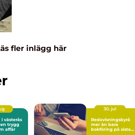
äs fler inlägg här
er
aug
30. jul
 i västerås
Redovisningsbyrå
 en trygg
mer än bara
m affär
bokföring på sista
raden