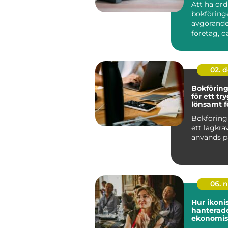
Att ha or
bokföring
avgörande 
företag, oa
02. 
Bokförin
för ett tr
lönsamt f
Bokföring
ett lagkra
används på 
06. 
Hur ikoni
hanterade
ekonomis
utmaning