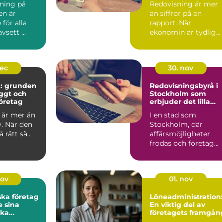
dning på
Redovisning är mer
en är
än siffror på en
för alla
rapport. När
vsett ...
ekonomin är tydlig
blir v...
dec
30. nov
g: grunden
Redovisningsbyrå i
yggt och
Stockholm som
öretag
erbjuder det lilla
extra
 är mer än
I en stad som
v. När den
Stockholm, där
rätt sä...
affärsmöjligheter
frodas och företag
ständigt ...
nov
01. nov
ska företag
Löneadministration
 sina
En viktig del av
ka
företagets framgån
ar