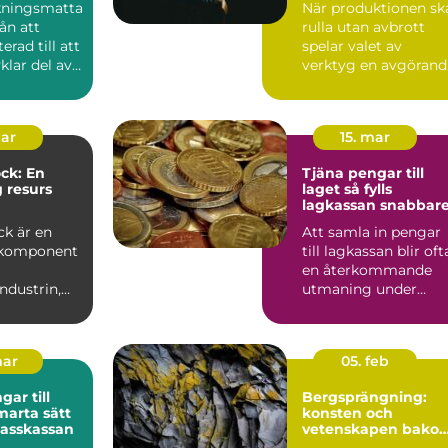
kningsmatta
När produktionen sk
rån att
rulla utan avbrott
erad till att
spelar valet av
vklar del av
verktyg en avgörand
edn...
roll. Må...
mar
15. mar
ck: En
Tjäna pengar till
g resurs
laget så fylls
lagkassan snabbar
industrin
ck är en
Att samla in pengar
 komponent
till lagkassan blir oft
en återkommande
ndustrin,
utmaning under
r till att...
säsongen.
Cupavgifter, t...
mar
05. feb
ar till
Bergsprängning:
konsten och
klasskassan
vetenskapen bako
säker konstruktion