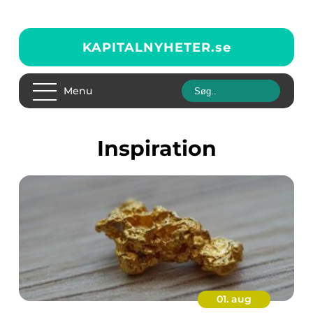
KAPITALNYHETER.
se
Menu
inspiration
01. aug