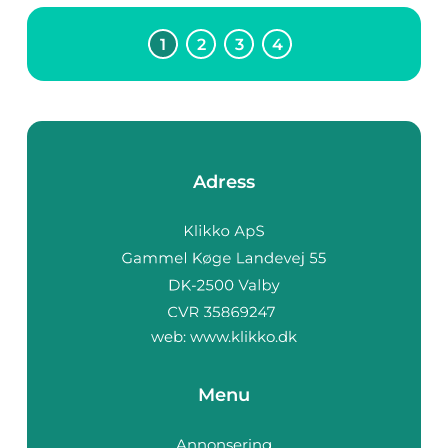
1
2
3
4
Adress
web:
www.klikko.dk
Menu
Annonsering