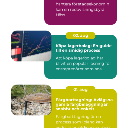
hantera företagsekonomin
kan en redovisningsbyrå i
Häss...
02. aug
Köpa lagerbolag: En guide
till en smidig process
Att köpa lagerbolag har
blivit en populär lösning för
entreprenörer som sna...
01. aug
Färgborttagning: Avlägsna
gamla färgbeläggningar
snabbt och enkelt
Färgborttagning är en
process som ibland kan
verka överväldigande, men