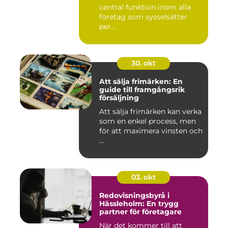
central funktion inom alla
företag som sysselsätter
per...
30. okt
Att sälja frimärken: En
guide till framgångsrik
försäljning
Att sälja frimärken kan verka
som en enkel process, men
för att maximera vinsten och
...
03. okt
Redovisningsbyrå i
Hässleholm: En trygg
partner för företagare
När det kommer till att