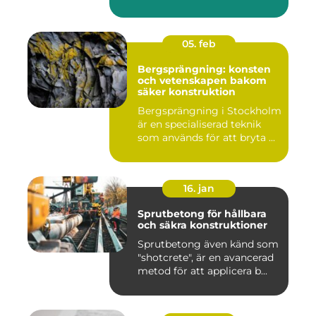
05. feb
Bergsprängning: konsten
och vetenskapen bakom
säker konstruktion
Bergsprängning i Stockholm
är en specialiserad teknik
som används för att bryta ...
16. jan
Sprutbetong för hållbara
och säkra konstruktioner
Sprutbetong även känd som
"shotcrete", är en avancerad
metod för att applicera b...