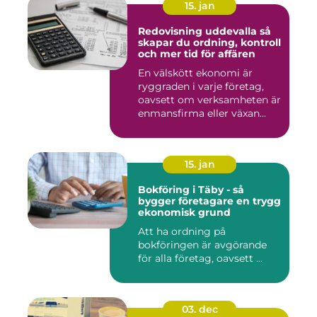
15. jan
Redovisning uddevalla så
skapar du ordning, kontroll
och mer tid för affären
En välskött ekonomi är
ryggraden i varje företag,
oavsett om verksamheten är
enmansfirma eller växan...
15. jan
Bokföring i Täby - så
bygger företagare en trygg
ekonomisk grund
Att ha ordning på
bokföringen är avgörande
för alla företag, oavsett ...
03. dec