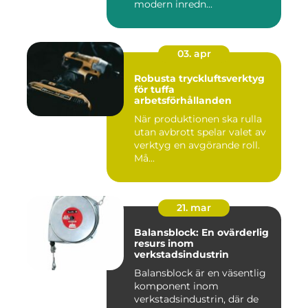
modern inredn...
03. apr
Robusta tryckluftsverktyg
för tuffa
arbetsförhållanden
När produktionen ska rulla
utan avbrott spelar valet av
verktyg en avgörande roll.
Må...
21. mar
Balansblock: En ovärderlig
resurs inom
verkstadsindustrin
Balansblock är en väsentlig
komponent inom
verkstadsindustrin, där de