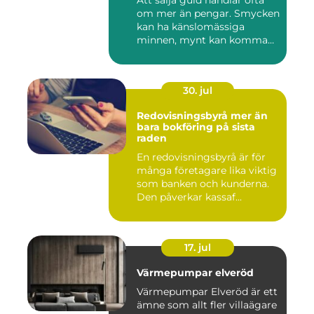
Att sälja guld handlar ofta
om mer än pengar. Smycken
kan ha känslomässiga
minnen, mynt kan komma
fr...
30. jul
Redovisningsbyrå mer än
bara bokföring på sista
raden
En redovisningsbyrå är för
många företagare lika viktig
som banken och kunderna.
Den påverkar kassaf...
17. jul
Värmepumpar elveröd
Värmepumpar Elveröd är ett
ämne som allt fler villaägare