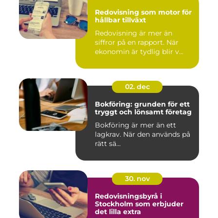
Redovisning som motor för
hållbar tillväxt
Redovisning är mer än
siffror på en rapport. När
ekonomin är tydlig blir v...
02. dec
Bokföring: grunden för ett
tryggt och lönsamt företag
Bokföring är mer än ett
lagkrav. När den används på
rätt sä...
30. nov
Redovisningsbyrå i
Stockholm som erbjuder
det lilla extra