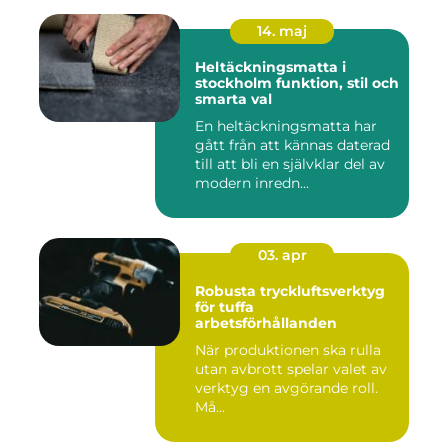
14. maj
Heltäckningsmatta i
stockholm funktion, stil och
smarta val
En heltäckningsmatta har
gått från att kännas daterad
till att bli en självklar del av
modern inredn...
03. apr
Robusta tryckluftsverktyg
för tuffa
arbetsförhållanden
När produktionen ska rulla
utan avbrott spelar valet av
verktyg en avgörande roll.
Må...