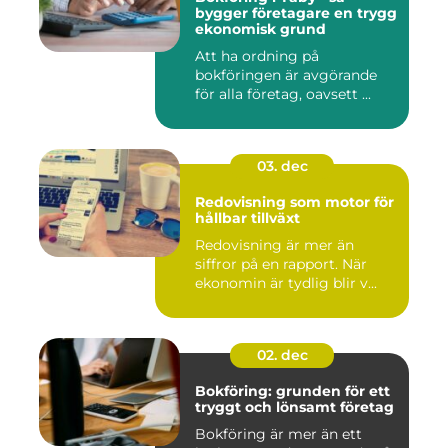
bygger företagare en trygg
ekonomisk grund
Att ha ordning på
bokföringen är avgörande
för alla företag, oavsett ...
03. dec
Redovisning som motor för
hållbar tillväxt
Redovisning är mer än
siffror på en rapport. När
ekonomin är tydlig blir v...
02. dec
Bokföring: grunden för ett
tryggt och lönsamt företag
Bokföring är mer än ett