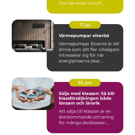
Den påverkar kassaf...
17. jul
Värmepumpar elveröd
Värmepumpar Elveröd är ett
ämne som allt fler villaägare
intresserar sig för när
energipriserna ökar...
30. jun
Sälja med klassen: Så blir
klassförsäljningen både
lönsam och lärorik
Att sälja till klassen är en
återkommande utmaning
för många skolklasser....