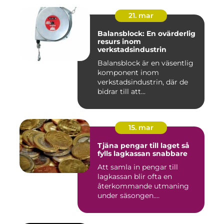
21. mar
Balansblock: En ovärderlig
resurs inom
verkstadsindustrin
Balansblock är en väsentlig
komponent inom
verkstadsindustrin, där de
bidrar till att...
15. mar
Tjäna pengar till laget så
fylls lagkassan snabbare
Att samla in pengar till
lagkassan blir ofta en
återkommande utmaning
under säsongen.
Cupavgifter, t...