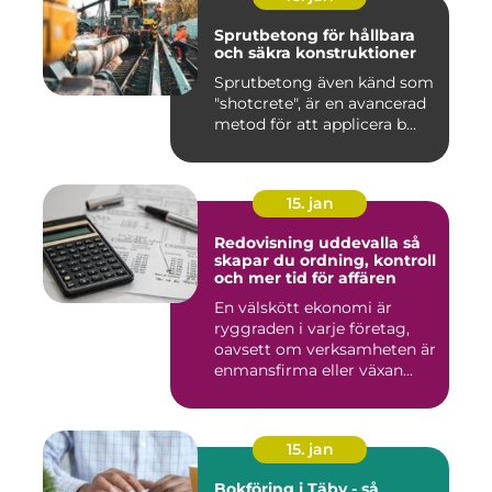
Sprutbetong för hållbara
och säkra konstruktioner
Sprutbetong även känd som
"shotcrete", är en avancerad
metod för att applicera b...
15. jan
Redovisning uddevalla så
skapar du ordning, kontroll
och mer tid för affären
En välskött ekonomi är
ryggraden i varje företag,
oavsett om verksamheten är
enmansfirma eller växan...
15. jan
Bokföring i Täby - så