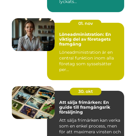
lyckats...
01. nov
Löneadministration: En
viktig del av företagets
framgång
Löneadministration är en
central funktion inom alla
företag som sysselsätter
per...
30. okt
Att sälja frimärken: En
guide till framgångsrik
försäljning
Att sälja frimärken kan verka
som en enkel process, men
för att maximera vinsten och