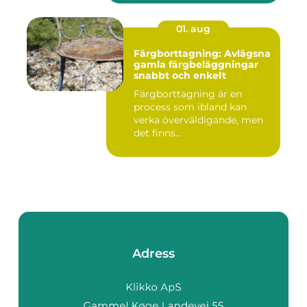
01. aug
Färgborttagning: Avlägsna
gamla färgbeläggningar
snabbt och enkelt
Färgborttagning är en
process som ibland kan
verka överväldigande, men
det finns...
Adress