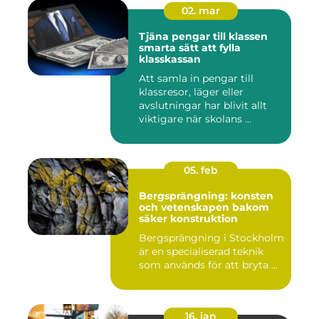
02. mar
Tjäna pengar till klassen
smarta sätt att fylla
klasskassan
Att samla in pengar till
klassresor, läger eller
avslutningar har blivit allt
viktigare när skolans ...
05. feb
Bergsprängning: konsten
och vetenskapen bakom
säker konstruktion
Bergsprängning i Stockholm
är en specialiserad teknik
som används för att bryta ...
16. jan