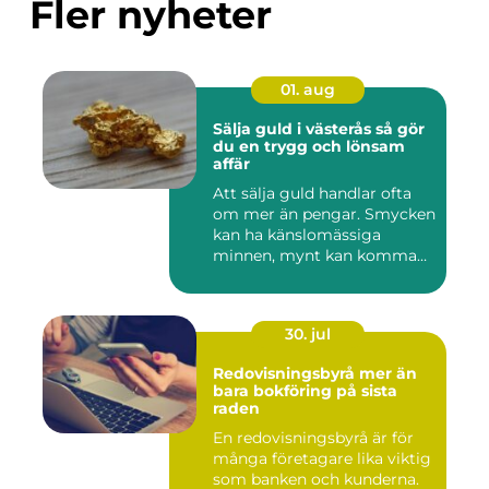
Fler nyheter
01. aug
Sälja guld i västerås så gör
du en trygg och lönsam
affär
Att sälja guld handlar ofta
om mer än pengar. Smycken
kan ha känslomässiga
minnen, mynt kan komma
fr...
30. jul
Redovisningsbyrå mer än
bara bokföring på sista
raden
En redovisningsbyrå är för
många företagare lika viktig
som banken och kunderna.